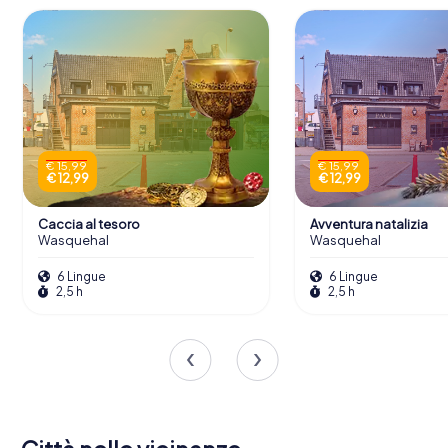
€ 15,99
€ 15,99
€ 12,99
€ 12,99
Caccia al tesoro
Avventura natalizia
Wasquehal
Wasquehal
6 Lingue
6 Lingue
2,5 h
2,5 h