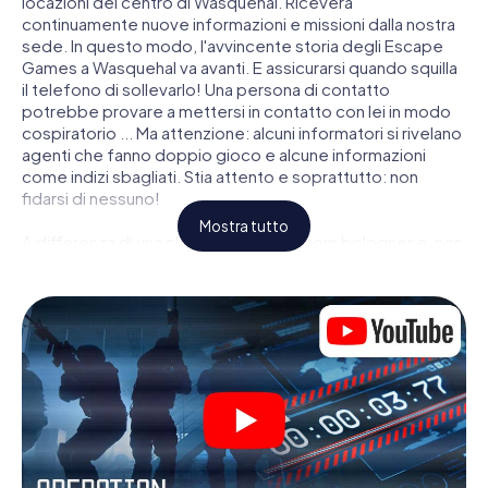
locazioni del centro di Wasquehal. Riceverà
continuamente nuove informazioni e missioni dalla nostra
sede. In questo modo, l'avvincente storia degli Escape
Games a Wasquehal va avanti. E assicurarsi quando squilla
il telefono di sollevarlo! Una persona di contatto
potrebbe provare a mettersi in contatto con lei in modo
cospiratorio ... Ma attenzione: alcuni informatori si rivelano
agenti che fanno doppio gioco e alcune informazioni
come indizi sbagliati. Stia attento e soprattutto: non
fidarsi di nessuno!
Mostra tutto
A differenza di una classica Escape Room bolognese, non
è rinchiuso in una stanza dalla quale devi liberarsi entro una
data temporale. Questa caccia al tesoro per smartphone
dichiara che tutta Wasquehal è il suo campo di gioco
personale! Il requisito tecnico per la sua avventura da
agente a Wasquehal é uno smartphone con accesso a
Internet mobile. Un clic le dà accesso alla nostra app web.
Non è necessario installare nulla per essere trascinati
nell'azione da video interattivi, minigiochi complicati e
molte altre funzionalità.
Lavori insieme con una squadra, origli le spie nemiche e