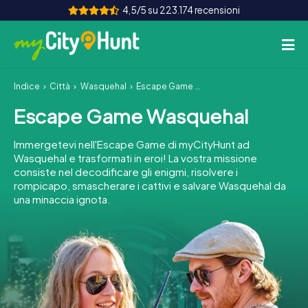
4,5/5 su 223.174 recensioni
Indice
Città
Wasquehal
Escape Game Wasquehal
Come funziona
Escape Game Wasquehal
Città
Immergetevi nell'Escape Game di myCityHunt ad
Tour
Wasquehal e trasformati in eroi! La vostra missione
consiste nel decodificare gli enigmi, risolvere i
rompicapo, smascherare i cattivi e salvare Wasquehal da
Team Building
una minaccia ignota.
Biglietti
INT
AT
CH
DE
ES
FR
UK
IE
IT
NL