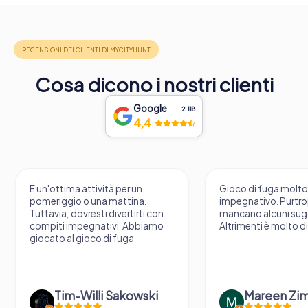
Cosa dicono i nostri clienti
Google
2.118
4,4
È un'ottima attività per un
Gioco di fuga molt
pomeriggio o una mattina.
impegnativo. Purtr
Tuttavia, dovresti divertirti con
mancano alcuni sug
compiti impegnativi. Abbiamo
Altrimenti è molto d
giocato al gioco di fuga.
Tim-Willi Sakowski
Mareen Zi