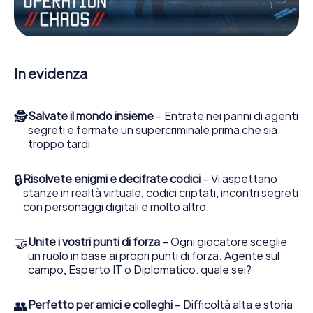
porti gli ufficiali di collegamento dalla sua parte. In questo
Escape Game a Wasquehal lei e la sua squadra dovete
essere pronti a fermare i cattivi. A differenza di James
Bond and Co., tuttavia, non diventate eroi silenziosi: lei e
la sua squadra sarete immortalati nel punteggio più alto
In evidenza
del Wasquehal e avrete accesso alla vostra personale
galleria di immagini. Il gioco di Escape di myCityHunt rende
Wasquehal, il suo parco giochi di avventura. Acquisti i suoi
🕵
Salvate il mondo insieme
– Entrate nei panni di agenti
biglietti nel mondo dello spionaggio e degli agenti
segreti e fermate un supercriminale prima che sia
segreti e trasformi Wasquehal in un'Escape Room
troppo tardi.
all'aperto!
🔒
Risolvete enigmi e decifrate codici
– Vi aspettano
stanze in realtà virtuale, codici criptati, incontri segreti
con personaggi digitali e molto altro.
🤝
Unite i vostri punti di forza
– Ogni giocatore sceglie
un ruolo in base ai propri punti di forza. Agente sul
campo, Esperto IT o Diplomatico: quale sei?
👥
Perfetto per amici e colleghi
– Difficoltà alta e storia