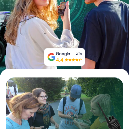
Prenota Biglietti
Acquista i Voucher
Google
2.118
4,4