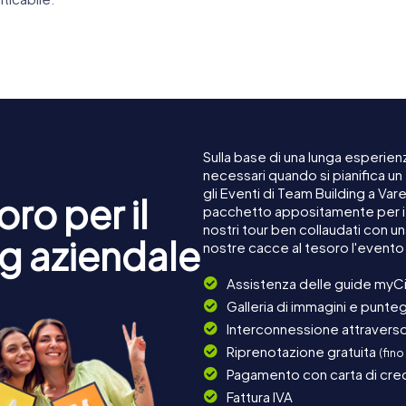
Sulla base di una lunga esperienz
necessari quando si pianifica u
gli Eventi di Team Building a Va
ro per il
pacchetto appositamente per i c
nostri tour ben collaudati con u
g aziendale
nostre cacce al tesoro l'evento
Assistenza delle guide myCi
Galleria di immagini e punteg
Interconnessione attraverso 
Riprenotazione gratuita
(fino
Pagamento con carta di cred
Fattura IVA