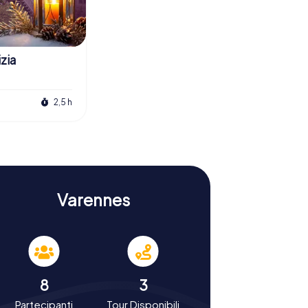
zia
2,5 h
Varennes
8
3
Partecipanti
Tour Disponibili