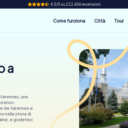
4,5/5 su 222.656 recensioni
Come funziona
Città
Tour
o a
 Varennes, una
Lorenzo.
nne de Varennes e
i nella storia di
aline, e godetevi