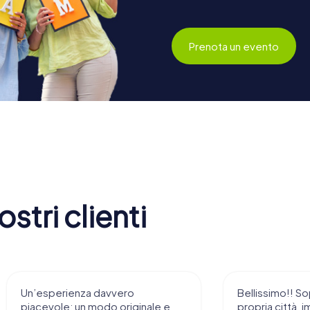
Prenota un evento
stri clienti
enza davvero
Bellissimo!! Soprattutto nella
 un modo originale e
propria città, immaginarsi i luo