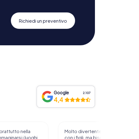
Richiedi un preventivo
Google
2.107
4,4
Molto divertente da sperimentare
Fant
ghi
con i figli, ma bisogna avere
stor