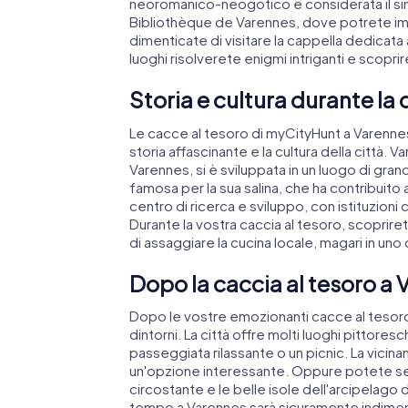
neoromanico-neogotico e considerata il simb
Bibliothèque de Varennes, dove potrete imm
dimenticate di visitare la cappella dedicata 
luoghi risolverete enigmi intriganti e scopriret
Storia e cultura durante la
Le cacce al tesoro di myCityHunt a Varennes
storia affascinante e la cultura della città. 
Varennes, si è sviluppata in un luogo di gra
famosa per la sua salina, che ha contribuito
centro di ricerca e sviluppo, con istituzioni 
Durante la vostra caccia al tesoro, scopriret
di assaggiare la cucina locale, magari in uno 
Dopo la caccia al tesoro a V
Dopo le vostre emozionanti cacce al tesoro
dintorni. La città offre molti luoghi pittoresc
passeggiata rilassante o un picnic. La vicina
un'opzione interessante. Oppure potete sem
circostante e le belle isole dell'arcipelago 
tempo a Varennes sarà sicuramente indimen