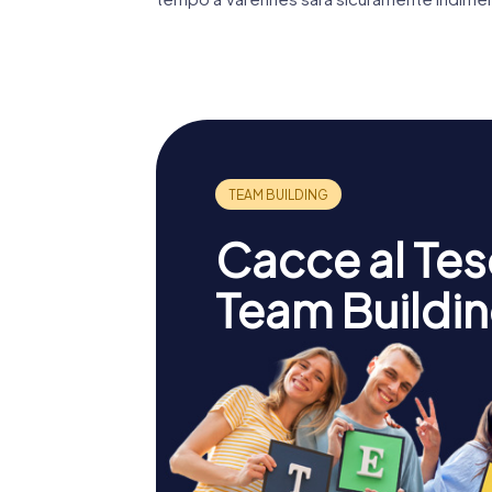
Cacce al Teso
Team Buildin