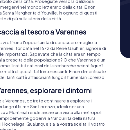
olo della città. Proseguite verso la deliziosa
ergervi nel mondo letterario della città. E non
a Santa Margherita d’Youville. In ognuno di questi
e di più sulla storia della città.
 caccia al tesoro a Varennes
 vi offrono l'opportunità di conoscere meglio la
Varennes, fondata nel 1672 da René Gaultier, signore di
nde importanza. Sapevate che la città era un tempo
 alla crescita della popolazione? O che Varennes è un
come l'Institut national de la recherche scientifique?
e molti di questi fatti interessanti. E non dimenticate
dei tanti caffè affascinanti lungo il fiume San Lorenzo.
arennes, esplorare i dintorni
 a Varennes, potrete continuare a esplorare i
hi lungo il fiume San Lorenzo, ideali per una
nza a Montreal rende anche una visita alla metropoli
plicemente godervi la tranquillità della natura
di Hochelaga. Qualunque sia la vostra scelta, il vostro
ticabile.