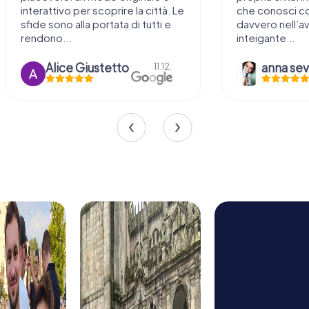
 per scoprire la città. Le
che conosci come fossero
alla portata di tutti e
davvero nell’avventura…
inteigante...
e Giustetto
anna severgnini
11.12.
10.