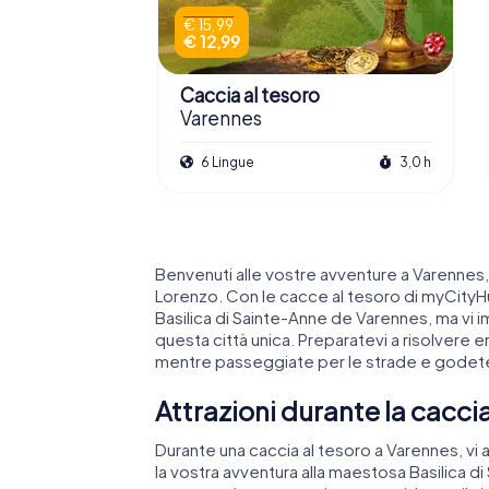
€ 15,99
€ 12,99
Caccia al tesoro
Varennes
6 Lingue
3,0 h
Benvenuti alle vostre avventure a Varennes, u
Lorenzo. Con le cacce al tesoro di myCityH
Basilica di Sainte-Anne de Varennes, ma vi i
questa città unica. Preparatevi a risolvere 
mentre passeggiate per le strade e godete
Attrazioni durante la cacci
Durante una caccia al tesoro a Varennes, vi 
la vostra avventura alla maestosa Basilica di