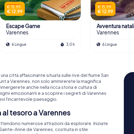
€ 15,99
€ 15,99
€ 12,99
€ 12,99
Escape Game
Avventura natali
Varennes
Varennes
6 Lingue
3,0 h
6 Lingue
na città affascinante situata sulle rive del fiume San
unt a Varennes, non solo ammirerete la magnifica
mmergerete anche nella ricca storia e cultura di
enigmi emozionanti e a scoprire i segreti di Varennes
vi l'incantevole paesaggio.
a al tesoro a Varennes
attendono numerose attrazioni da esplorare. Iniziate
 Sainte-Anne de Varennes, costruita in stile