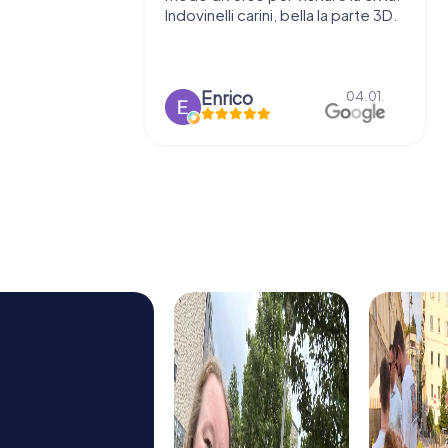
Indovinelli carini, bella la parte 3D.
interattivo
sfide sono 
rendono...
Enrico
Alic
04.01.