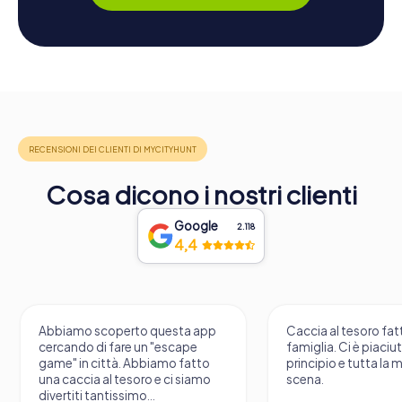
Cosa dicono i nostri clienti
Google
2.118
4,4
Abbiamo scoperto questa app
Caccia al tesoro fatt
cercando di fare un "escape
famiglia. Ci è piaciu
game" in città. Abbiamo fatto
principio e tutta la 
una caccia al tesoro e ci siamo
scena.
divertiti tantissimo...