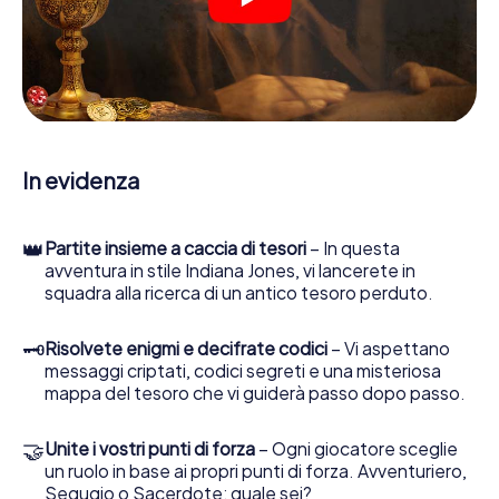
indizi, indizi in vari luoghi della città. Il suo smartphone è il
suo strumento di indagine più importante: la nostra app
web sviluppata appositamente le consente di interrogare
le persone di contatto ed esaminare stringhe
enigmatiche, la aiuta a raccogliere oggetti e la guida in
sicurezza per Valence.
Nel corso della caccia al tesoro a Valence, lei e il suo team
In evidenza
vi immergerete sempre più in profondità
nell'emozionante storia, presto scoprirete che il prezioso
tesoro è a pochi passi di distanza.
👑
Partite insieme a caccia di tesori
– In questa
avventura in stile Indiana Jones, vi lancerete in
squadra alla ricerca di un antico tesoro perduto.
🗝
Risolvete enigmi e decifrate codici
– Vi aspettano
messaggi criptati, codici segreti e una misteriosa
mappa del tesoro che vi guiderà passo dopo passo.
🤝
Unite i vostri punti di forza
– Ogni giocatore sceglie
un ruolo in base ai propri punti di forza. Avventuriero,
Segugio o Sacerdote: quale sei?