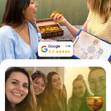
Prenota Biglietti
Acquista i Voucher
Google
2.118
4,4