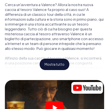
Cerca un'avventura a Valence? Allora la nostra nuova
caccia al tesoro Valence fa proprio al caso suo! A
differenza di un classico tour della città, in cui le
informazioni sulla cultura e la storia sono in primo piano, qui
si immerge in una storia accattivante su un tesoro
leggendario. Tutto ciò di cui ha bisogno per questa
misteriosa caccia al tesoro attraverso Valence è un
biglietto di partecipazione, uno smartphone con accesso
a Internet e un team di persone intrepide che la pensano
allo stesso modo. Può giocare in qualsiasi momento!
All'inizio della sua caccia al tesoro a Valence, si incontrerà
in una posizione centrale per una riunione congiunta.
Mostra tutto
Quindi i ruoli vengono distribuiti. Chi della sua squadra è un
tracker nato? Chi è un vero avventuriero? E chi ha quello
che serve per essere un code breaker? Nella nostra
caccia al tesoro a Valence c'è un ruolo adatto per ogni
giocatore.
Una volta assegnati i ruoli, può iniziare la caccia al tesoro
del thriller poliziesco a Valence: puoi decifrare codici
crittografati, risolvere complicati compiti logici e cercare