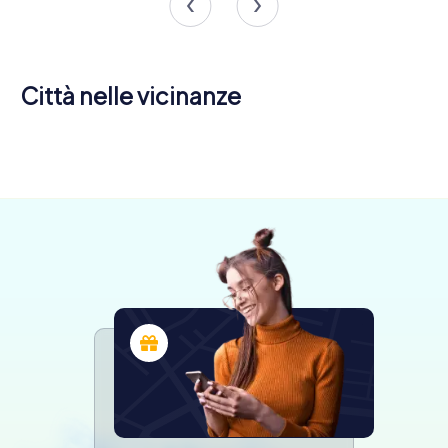
Città nelle vicinanze
Tournon-
Romans-
sur-Rhône
sur-Isère
4 tour
4 tour
disponibili
disponibili
4,2
4,5