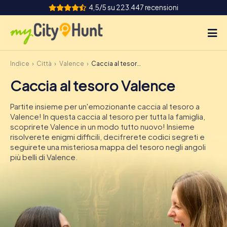
4,5/5 su 223.447 recensioni
Indice
Città
Valence
Caccia al tesoro Valence
Come funziona
Caccia al tesoro Valence
Città
Partite insieme per un'emozionante caccia al tesoro a
Tour
Valence! In questa caccia al tesoro per tutta la famiglia,
scoprirete Valence in un modo tutto nuovo! Insieme
risolverete enigmi difficili, decifrerete codici segreti e
Team Building
seguirete una misteriosa mappa del tesoro negli angoli
più belli di Valence.
Biglietti
INT
AT
CH
DE
ES
FR
UK
IE
IT
NL