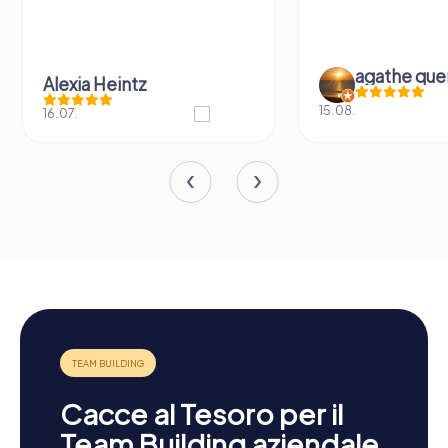
agathe que
Alexia Heintz
15.08.
16.07.
Cacce al Tesoro per il
Team Building aziendale