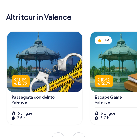
Altri tour in Valence
4,4
€ 15,99
€ 15,99
€ 12,99
€ 12,99
Passegiata con delitto
Escape Game
Valence
Valence
6 Lingue
6 Lingue
2,5 h
3,0 h