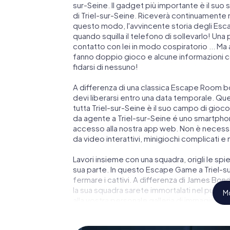
sur-Seine. Il gadget più importante è il suo 
di Triel-sur-Seine. Riceverà continuamente n
questo modo, l'avvincente storia degli Esca
quando squilla il telefono di sollevarlo! Un
contatto con lei in modo cospiratorio ... Ma 
fanno doppio gioco e alcune informazioni com
fidarsi di nessuno!
A differenza di una classica Escape Room bo
devi liberarsi entro una data temporale. Qu
tutta Triel-sur-Seine è il suo campo di gioco
da agente a Triel-sur-Seine é uno smartphon
accesso alla nostra app web. Non è necessari
da video interattivi, minigiochi complicati e 
Lavori insieme con una squadra, origli le spie
sua parte. In questo Escape Game a Triel-su
fermare i cattivi. A differenza di James Bond 
la sua squadra sarete immortalati nel punteg
Mo
alla vostra personale galleria di immagini. I
Seine, il suo parco giochi di avventura. Acqu
degli agenti segreti e trasformi Triel-sur-S