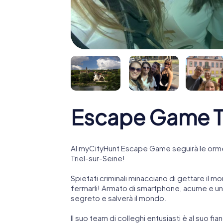
Escape Game Tr
Al myCityHunt Escape Game seguirà le orme
Triel-sur-Seine!
Spietati criminali minacciano di gettare il mo
fermarli! Armato di smartphone, acume e una
segreto e salverà il mondo.
Il suo team di colleghi entusiasti è al suo fia