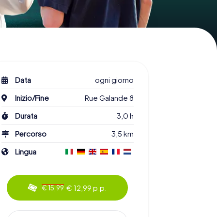
Data
ogni giorno
Inizio/Fine
Rue Galande 8
Durata
3,0 h
Percorso
3,5 km
Lingua
€ 12,99 p.p.
€ 15,99