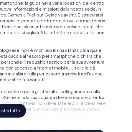
smartphone: la guida nelle varie locazioni del centro
uove informazioni e missioni dalla nostra sede. In
pe Games a Triel-sur-Seine va avanti. E assicurarsi
a persona di contatto potrebbe provare a mettersi in
attenzione: alcuni informatori si rivelano agenti che
e indizi sbagliati. Stia attento e soprattutto: non
lognese, non è rinchiuso in una stanza dalla quale
esta caccia al tesoro per smartphone dichiara che
 personale! Il requisito tecnico per la sua avventura
e con accesso a Internet mobile. Un clic le dà
o installare nulla per essere trascinati nell'azione
molte altre funzionalità.
 nemiche e porti gli ufficiali di collegamento dalla
r-Seine lei e la sua squadra dovete essere pronti a
and Co., tuttavia, non diventate eroi silenziosi: lei e
gio più alto del Triel-sur-Seine e avrete accesso
stra tutto
l gioco di Escape di myCityHunt rende Triel-sur-
isti i suoi biglietti nel mondo dello spionaggio e
eine in un'Escape Room all'aperto!