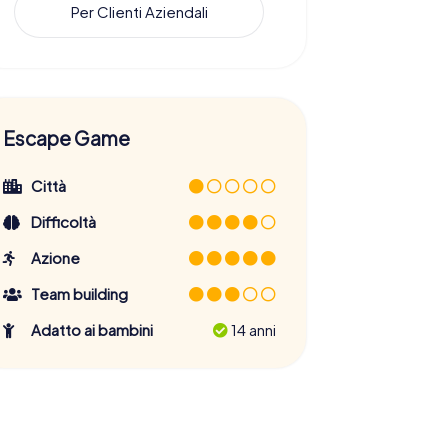
Per Clienti Aziendali
Escape Game
Città
Difficoltà
Azione
Team building
Adatto ai bambini
14 anni