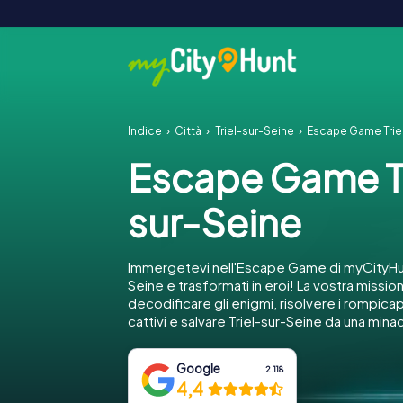
Indice
Città
Triel-sur-Seine
Escape Game Trie
Escape Game Tr
sur-Seine
Immergetevi nell'Escape Game di myCityHun
Seine e trasformati in eroi! La vostra missio
decodificare gli enigmi, risolvere i rompica
cattivi e salvare Triel-sur-Seine da una mina
Google
2.118
4,4