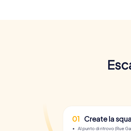
Esc
01
Create la squ
Al punto di ritrovo (Rue Gal