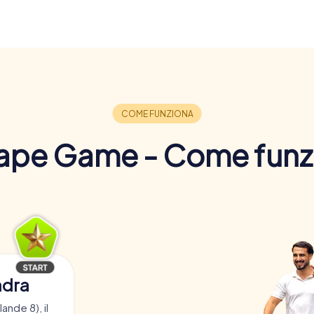
ape Game - Come funz
adra
ande 8), il