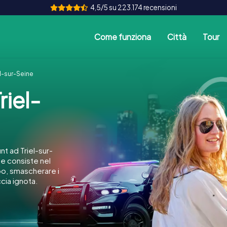
4,5/5 su 223.174 recensioni
Come funziona
Città
Tour
l-sur-Seine
iel-
t ad Triel-sur-
ne consiste nel
po, smascherare i
ccia ignota.