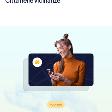
Città nelle vicinanze
Lannion
Saint-Brieuc
Quintin
4 tour
4 tour
4 tour
disponibili
disponibili
disponibili
4,7
4,3
4,2