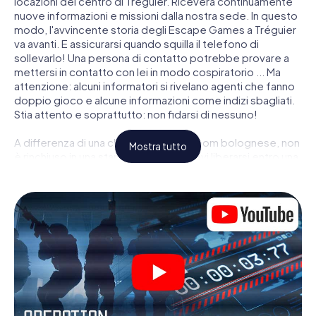
locazioni del centro di Tréguier. Riceverà continuamente
nuove informazioni e missioni dalla nostra sede. In questo
modo, l'avvincente storia degli Escape Games a Tréguier
va avanti. E assicurarsi quando squilla il telefono di
sollevarlo! Una persona di contatto potrebbe provare a
mettersi in contatto con lei in modo cospiratorio ... Ma
attenzione: alcuni informatori si rivelano agenti che fanno
doppio gioco e alcune informazioni come indizi sbagliati.
Stia attento e soprattutto: non fidarsi di nessuno!
A differenza di una classica Escape Room bolognese, non
Mostra tutto
è rinchiuso in una stanza dalla quale devi liberarsi entro una
data temporale. Questa caccia al tesoro per smartphone
dichiara che tutta Tréguier è il suo campo di gioco
personale! Il requisito tecnico per la sua avventura da
agente a Tréguier é uno smartphone con accesso a
Internet mobile. Un clic le dà accesso alla nostra app web.
Non è necessario installare nulla per essere trascinati
nell'azione da video interattivi, minigiochi complicati e
molte altre funzionalità.
Lavori insieme con una squadra, origli le spie nemiche e
porti gli ufficiali di collegamento dalla sua parte. In questo