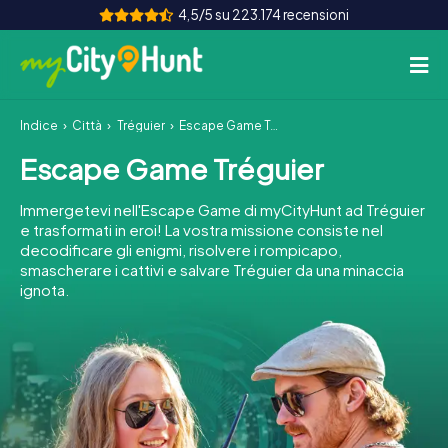
4,5/5 su 223.174 recensioni
Indice
Città
Tréguier
Escape Game Tréguier
Come funziona
Escape Game Tréguier
Città
Immergetevi nell'Escape Game di myCityHunt ad Tréguier
Tour
e trasformati in eroi! La vostra missione consiste nel
decodificare gli enigmi, risolvere i rompicapo,
smascherare i cattivi e salvare Tréguier da una minaccia
Team Building
ignota.
Biglietti
INT
AT
CH
DE
ES
FR
UK
IE
IT
NL