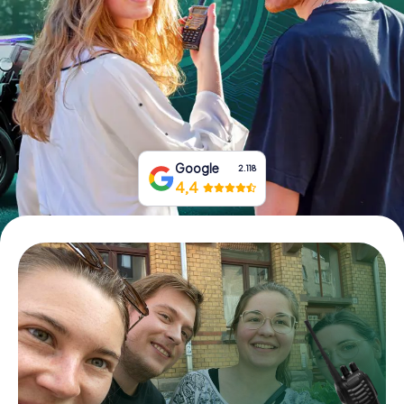
Prenota Biglietti
Acquista i Voucher
Google
2.118
4,4