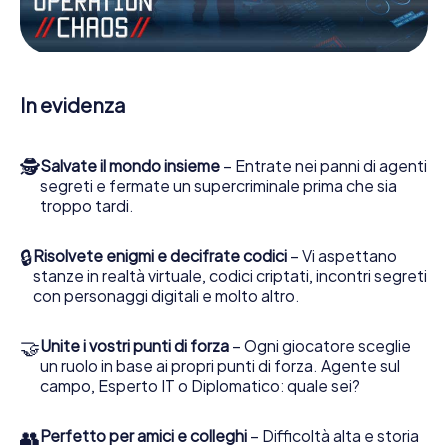
Escape Game a Tréguier lei e la sua squadra dovete
essere pronti a fermare i cattivi. A differenza di James
Bond and Co., tuttavia, non diventate eroi silenziosi: lei e
la sua squadra sarete immortalati nel punteggio più alto
del Tréguier e avrete accesso alla vostra personale
In evidenza
galleria di immagini. Il gioco di Escape di myCityHunt rende
Tréguier, il suo parco giochi di avventura. Acquisti i suoi
biglietti nel mondo dello spionaggio e degli agenti
🕵
Salvate il mondo insieme
– Entrate nei panni di agenti
segreti e trasformi Tréguier in un'Escape Room all'aperto!
segreti e fermate un supercriminale prima che sia
troppo tardi.
🔒
Risolvete enigmi e decifrate codici
– Vi aspettano
stanze in realtà virtuale, codici criptati, incontri segreti
con personaggi digitali e molto altro.
🤝
Unite i vostri punti di forza
– Ogni giocatore sceglie
un ruolo in base ai propri punti di forza. Agente sul
campo, Esperto IT o Diplomatico: quale sei?
👥
Perfetto per amici e colleghi
– Difficoltà alta e storia