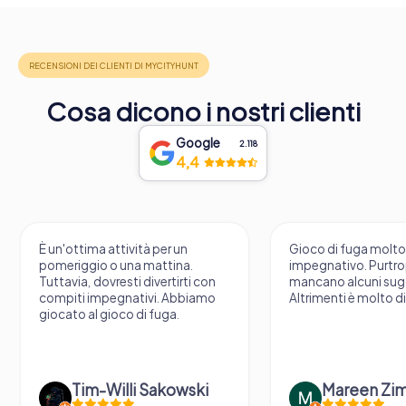
Cosa dicono i nostri clienti
Google
2.118
4,4
È un'ottima attività per un
Gioco di fuga molt
pomeriggio o una mattina.
impegnativo. Purtr
Tuttavia, dovresti divertirti con
mancano alcuni sug
compiti impegnativi. Abbiamo
Altrimenti è molto d
giocato al gioco di fuga.
Tim-Willi Sakowski
Mareen Zi