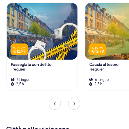
€ 15,99
€ 15,99
€ 12,99
€ 12,99
Passegiata con delitto
Caccia al tesoro
Tréguier
Tréguier
6 Lingue
6 Lingue
2,5 h
2,5 h