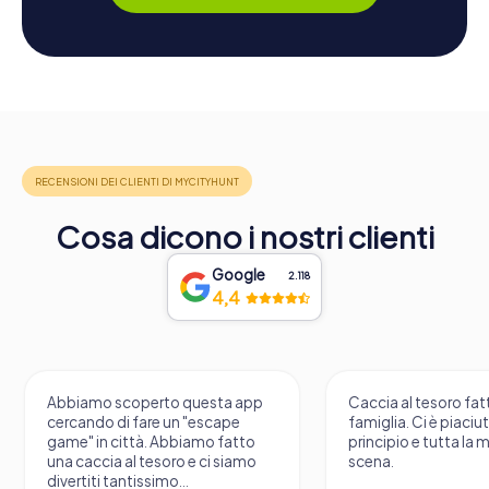
Cosa dicono i nostri clienti
Google
2.118
4,4
Abbiamo scoperto questa app
Caccia al tesoro fatt
cercando di fare un "escape
famiglia. Ci è piaciu
game" in città. Abbiamo fatto
principio e tutta la 
una caccia al tesoro e ci siamo
scena.
divertiti tantissimo...