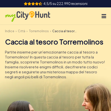
4,5/5 su 222.990 recensioni
Indice
Città
Torremolinos
Caccia al tesoro Torremolinos
Come funziona
Caccia al tesoro Torremolinos
Città
Partite insieme per un'emozionante caccia al tesoro a
Tour
Torremolinos! In questa caccia al tesoro per tutta la
famiglia, scoprirete Torremolinos in un modo tutto nuovo!
Insieme risolverete enigmi difficili, decifrerete codici
Team Building
segreti e seguirete una misteriosa mappa del tesoro
negli angoli più belli di Torremolinos.
Biglietti
INT
AT
CH
DE
ES
FR
UK
IE
IT
NL