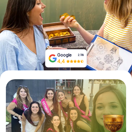
Prenota Biglietti
Acquista i Voucher
Google
2.118
4,4