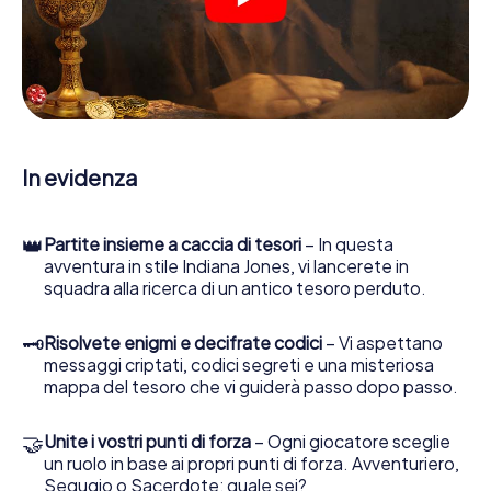
crittografati, risolvere complicati compiti logici e cercare
indizi, indizi in vari luoghi della città. Il suo smartphone è il
suo strumento di indagine più importante: la nostra app
web sviluppata appositamente le consente di interrogare
le persone di contatto ed esaminare stringhe
enigmatiche, la aiuta a raccogliere oggetti e la guida in
sicurezza per Torremolinos.
In evidenza
Nel corso della caccia al tesoro a Torremolinos, lei e il suo
team vi immergerete sempre più in profondità
nell'emozionante storia, presto scoprirete che il prezioso
👑
Partite insieme a caccia di tesori
– In questa
tesoro è a pochi passi di distanza.
avventura in stile Indiana Jones, vi lancerete in
squadra alla ricerca di un antico tesoro perduto.
🗝
Risolvete enigmi e decifrate codici
– Vi aspettano
messaggi criptati, codici segreti e una misteriosa
mappa del tesoro che vi guiderà passo dopo passo.
🤝
Unite i vostri punti di forza
– Ogni giocatore sceglie
un ruolo in base ai propri punti di forza. Avventuriero,
Segugio o Sacerdote: quale sei?