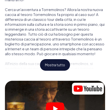
Cerca un'avventura a Torremolinos? Allora la nostra nuova
caccia al tesoro Torremolinos fa proprio al caso suo! A
differenza di un classico tour della città, in cui le
informazioni sulla cultura e la storia sono in primo piano, qui
si immerge in una storia accattivante su un tesoro
leggendario. Tutto ciò di cui ha bisogno per questa
misteriosa caccia al tesoro attraverso Torremolinos è un
biglietto di partecipazione, uno smartphone con accesso
a Internet e un team di persone intrepide che la pensano
allo stesso modo. Può giocare in qualsiasi momento!
All'inizio della sua caccia al tesoro a Torremolinos, si
Mostra tutto
incontrerà in una posizione centrale per una riunione
congiunta. Quindi i ruoli vengono distribuiti. Chi della sua
squadra è un tracker nato? Chi è un vero avventuriero? E
chi ha quello che serve per essere un code breaker? Nella
nostra caccia al tesoro a Torremolinos c'è un ruolo adatto
per ogni giocatore.
Una volta assegnati i ruoli, può iniziare la caccia al tesoro
del thriller poliziesco a Torremolinos: puoi decifrare codici