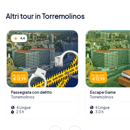
Altri tour in Torremolinos
4,4
€ 15,99
€ 15,99
€ 12,99
€ 12,99
Passegiata con delitto
Escape Game
Torremolinos
Torremolinos
6 Lingue
6 Lingue
2,5 h
3,0 h