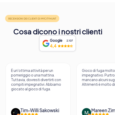
Cosa dicono i nostri clienti
Google
2.107
4,4
È un'ottima attività per un
Gioco di fuga molt
pomeriggio o una mattina.
impegnativo. Purtr
Tuttavia, dovresti divertirti con
mancano alcuni sug
compiti impegnativi. Abbiamo
Altrimenti è molto d
giocato al gioco di fuga.
Tim-Willi Sakowski
Mareen Zi