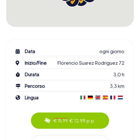
Data
ogni giorno
Inizio/Fine
Florencio Suarez Rodriguez 72
Durata
3,0 h
Percorso
3,3 km
Lingua
€ 12,99 p.p.
€ 15,99