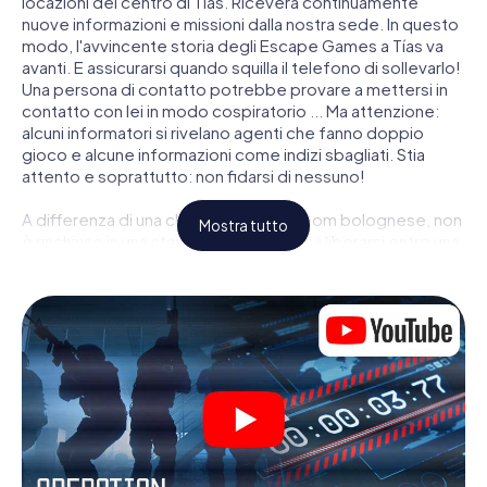
locazioni del centro di Tías. Riceverà continuamente
nuove informazioni e missioni dalla nostra sede. In questo
modo, l'avvincente storia degli Escape Games a Tías va
avanti. E assicurarsi quando squilla il telefono di sollevarlo!
Una persona di contatto potrebbe provare a mettersi in
contatto con lei in modo cospiratorio ... Ma attenzione:
alcuni informatori si rivelano agenti che fanno doppio
gioco e alcune informazioni come indizi sbagliati. Stia
attento e soprattutto: non fidarsi di nessuno!
A differenza di una classica Escape Room bolognese, non
Mostra tutto
è rinchiuso in una stanza dalla quale devi liberarsi entro una
data temporale. Questa caccia al tesoro per smartphone
dichiara che tutta Tías è il suo campo di gioco personale! Il
requisito tecnico per la sua avventura da agente a Tías é
uno smartphone con accesso a Internet mobile. Un clic le
dà accesso alla nostra app web. Non è necessario
installare nulla per essere trascinati nell'azione da video
interattivi, minigiochi complicati e molte altre funzionalità.
Lavori insieme con una squadra, origli le spie nemiche e
porti gli ufficiali di collegamento dalla sua parte. In questo
Escape Game a Tías lei e la sua squadra dovete essere