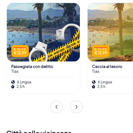
€ 15,99
€ 15,99
€ 12,99
€ 12,99
Passegiata con delitto
Caccia al tesoro
Tías
Tías
6 Lingue
6 Lingue
2,5 h
2,5 h