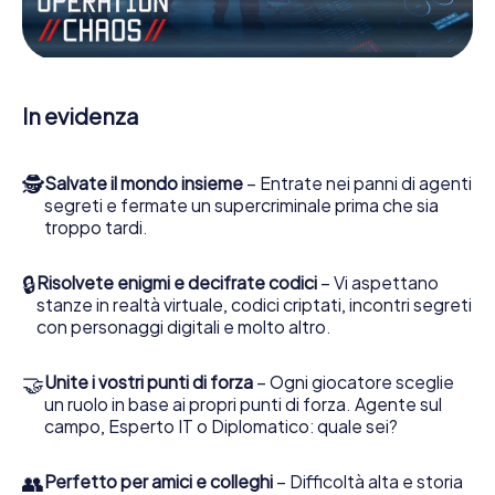
pronti a fermare i cattivi. A differenza di James Bond and
Co., tuttavia, non diventate eroi silenziosi: lei e la sua
squadra sarete immortalati nel punteggio più alto del Tías
e avrete accesso alla vostra personale galleria di
immagini. Il gioco di Escape di myCityHunt rende Tías, il
In evidenza
suo parco giochi di avventura. Acquisti i suoi biglietti nel
mondo dello spionaggio e degli agenti segreti e
trasformi Tías in un'Escape Room all'aperto!
🕵
Salvate il mondo insieme
– Entrate nei panni di agenti
segreti e fermate un supercriminale prima che sia
troppo tardi.
🔒
Risolvete enigmi e decifrate codici
– Vi aspettano
stanze in realtà virtuale, codici criptati, incontri segreti
con personaggi digitali e molto altro.
🤝
Unite i vostri punti di forza
– Ogni giocatore sceglie
un ruolo in base ai propri punti di forza. Agente sul
campo, Esperto IT o Diplomatico: quale sei?
👥
Perfetto per amici e colleghi
– Difficoltà alta e storia