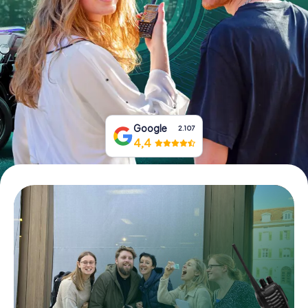
Prenota Biglietti
Acquista i Voucher
Google
2.107
4,4