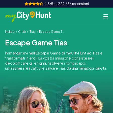
4,5/5 su 222.656 recensioni
Indice
Città
Tías
Escape Game Tías
Come funziona
Escape Game Tías
Città
Immergetevi nell'Escape Game di myCityHunt ad Tías e
Tour
trasformati in eroi! La vostra missione consiste nel
decodificare gli enigmi, risolvere i rompicapo,
smascherare i cattivi e salvare Tías da una minaccia ignota.
Team Building
Biglietti
INT
AT
CH
DE
ES
FR
UK
IE
IT
NL