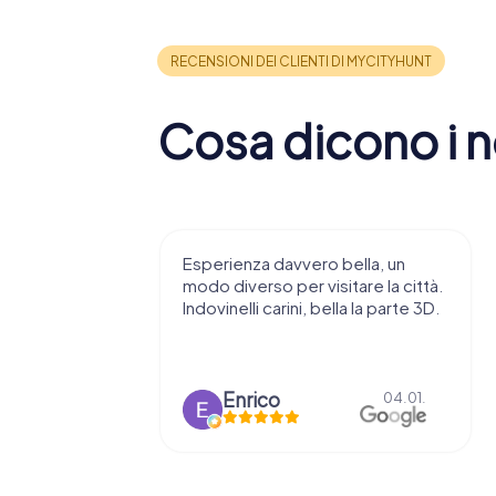
Cosa dicono i no
 consiglio di
Esperienza davvero bella, un
ndendovi
modo diverso per visitare la città.
stupenda.
Indovinelli carini, bella la parte 3D.
o
Enrico
15.03.
04.01.