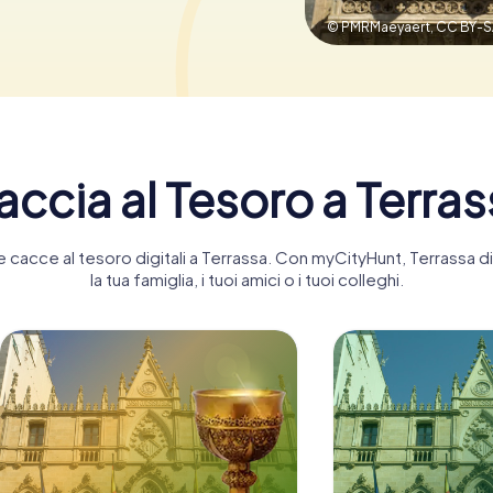
© PMRMaeyaert,
CC BY-S
ccia al Tesoro a Terra
nte cacce al tesoro digitali a Terrassa. Con myCityHunt, Terrassa
la tua famiglia, i tuoi amici o i tuoi colleghi.