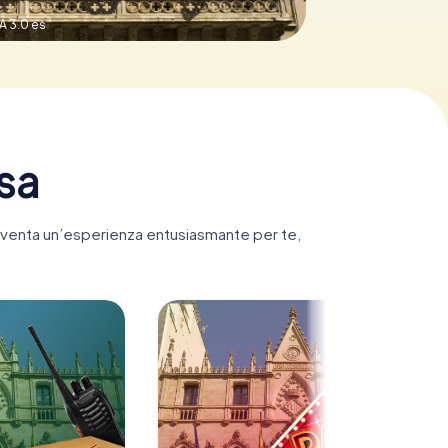
A 3.0 es
ssa
 diventa un’esperienza entusiasmante per te,