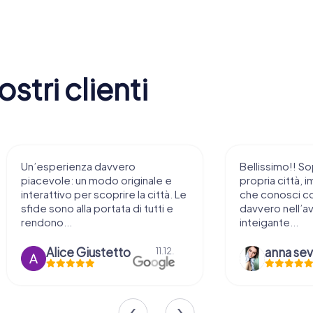
stri clienti
Un’esperienza davvero
Bellissimo!! So
piacevole: un modo originale e
propria città, i
interattivo per scoprire la città. Le
che conosci c
sfide sono alla portata di tutti e
davvero nell’a
rendono...
inteigante...
Alice Giustetto
11.12.