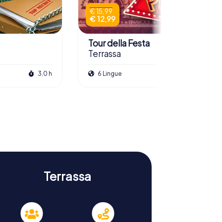
€ 15,99
€ 12,99
Tour della Festa
Terrassa
3,0 h
6 Lingue
2,5 h
Terrassa