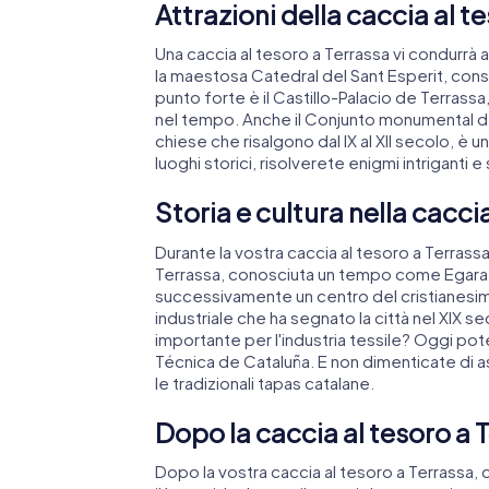
Attrazioni della caccia al t
Una caccia al tesoro a Terrassa vi condurrà al
la maestosa Catedral del Sant Esperit, consac
punto forte è il Castillo-Palacio de Terrassa
nel tempo. Anche il Conjunto monumental de
chiese che risalgono dal IX al XII secolo, è 
luoghi storici, risolverete enigmi intriganti e
Storia e cultura nella cacci
Durante la vostra caccia al tesoro a Terrassa,
Terrassa, conosciuta un tempo come Egara,
successivamente un centro del cristianesimo.
industriale che ha segnato la città nel XIX 
importante per l'industria tessile? Oggi pot
Técnica de Cataluña. E non dimenticate di as
le tradizionali tapas catalane.
Dopo la caccia al tesoro a T
Dopo la vostra caccia al tesoro a Terrassa, c