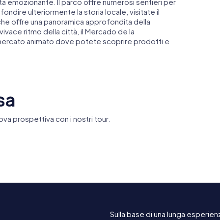
ata emozionante. Il parco offre numerosi sentieri per
dire ulteriormente la storia locale, visitate il
he offre una panoramica approfondita della
 vivace ritmo della città, il Mercado de la
mercato animato dove potete scoprire prodotti e
sa
ova prospettiva con i nostri tour.
Conjunto
monumental de
de
las iglesias de San
Castillo c
dís
Pedro de Tarrasa
Vallparadí
Sulla base di una lunga esperienz