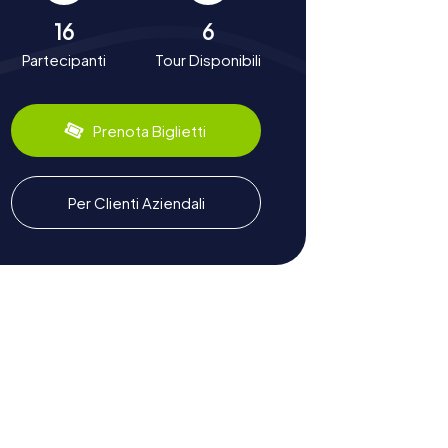
16
6
Partecipanti
Tour Disponibili
Prenota Biglietti
Per Clienti Aziendali