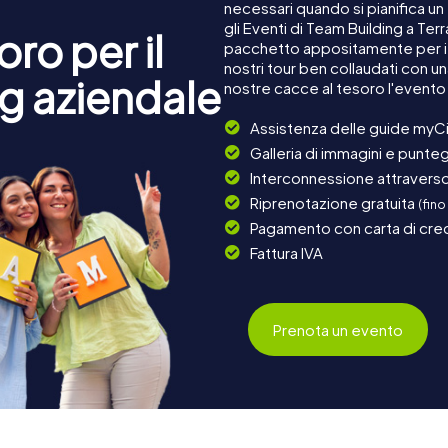
necessari quando si pianifica un
gli Eventi di Team Building a Te
ro per il
pacchetto appositamente per i c
nostri tour ben collaudati con u
g aziendale
nostre cacce al tesoro l'evento
Assistenza delle guide myCi
Galleria di immagini e punteg
Interconnessione attraverso 
Riprenotazione gratuita
(fino
Pagamento con carta di cred
Fattura IVA
Prenota un evento