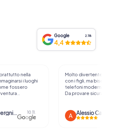
Google
2.118
4,4
prattutto nella
Molto divertente da sperimentare
mmaginarsi i luoghi
con i figli, ma bisogna avere
ome fossero
telefoni moderni e rete stabile.
vventura…
Da provare sicuramente !
anna severgnini
Alessio Car
10.11.
21.08.