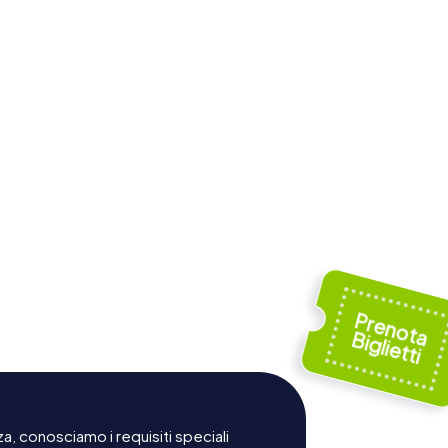
Centro de
artuja de
Documentación y
s
Museo Textil
a, conosciamo i requisiti speciali