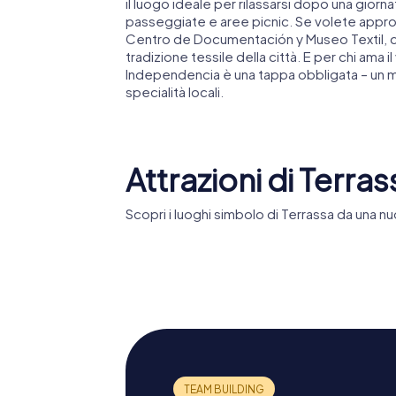
il luogo ideale per rilassarsi dopo una giorn
passeggiate e aree picnic. Se volete approfon
Centro de Documentación y Museo Textil, c
tradizione tessile della città. E per chi ama il
Independencia è una tappa obbligata – un 
specialità locali.
Attrazioni di Terras
Scopri i luoghi simbolo di Terrassa da una nu
Cattedrale dello
Parque 
Spirito Santo
Vallpara