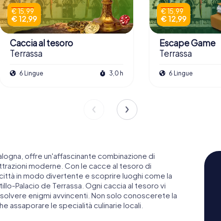
€ 15,99
€ 15,99
€ 12,99
€ 12,99
Caccia al tesoro
Escape Game
Terrassa
Terrassa
6 Lingue
3,0 h
6 Lingue
atalogna, offre un'affascinante combinazione di
 attrazioni moderne. Con le cacce al tesoro di
città in modo divertente e scoprire luoghi come la
illo-Palacio de Terrassa. Ogni caccia al tesoro vi
risolvere enigmi avvincenti. Non solo conoscerete la
he assaporare le specialità culinarie locali.