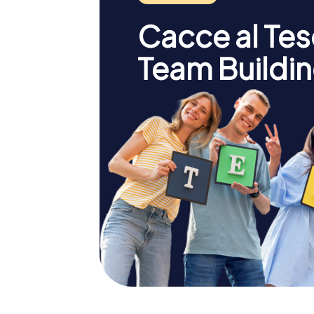
Cacce al Teso
Team Buildin