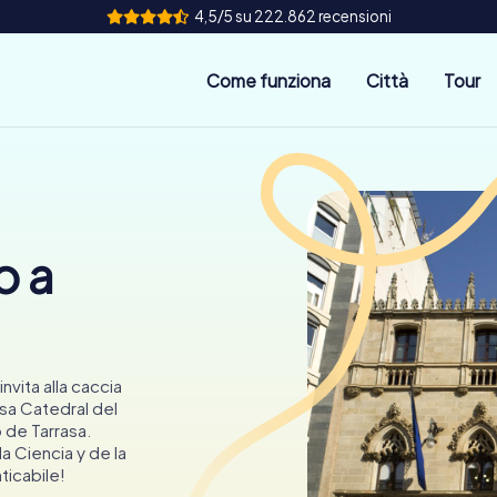
4,5/5 su 222.862 recensioni
Come funziona
Città
Tour
o a
invita alla caccia
sa Catedral del
o de Tarrasa.
la Ciencia y de la
ticabile!