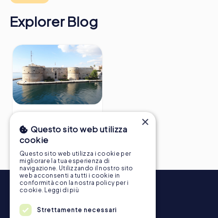
Maggiori informazioni sul percorso della nostra caccia al
tesoro a Taranto possono essere trovate qui:
Explorer Blog
https://www.mycityhunt.it/come-funziona
.
10 curiosità su Taranto
×
che ti lasceranno di
Questo sito web utilizza
stucco
cookie
Questo sito web utilizza i cookie per
migliorare la tua esperienza di
navigazione. Utilizzando il nostro sito
web acconsenti a tutti i cookie in
conformità con la nostra policy per i
cookie.
Leggi di più
Strettamente necessari