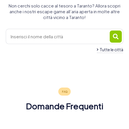
Non cerchi solo cacce al tesoro a Taranto? Allora scopri
anche i nostri escape game all’aria aperta in molte altre
città vicino a Taranto!
Tutte le città
Martina
Francavilla
Massafra
Grottaglie
Franca
Fontana
Manduria
Ostuni
Gioia del
4 tour
4 tour
4 tour
Fasano
Putignano
Carovigno
4 tour
4 tour
4 tour
disponibili
disponibili
disponibili
Colle
4 tour
4 tour
3 tour
disponibili
disponibili
disponibili
4,6
4 tour
disponibili
disponibili
disponibili
5,0
4,5
4,7
disponibili
Domande Frequenti