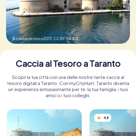
Prenota Biglietti
© Livioandronico2013,
CC BY-SA 3.0
Acquista i Voucher
Caccia al Tesoro a Taranto
Scopri la tua città con una delle nostre tante cacce al
tesoro digitali a Taranto. Con myCityHunt, Taranto diventa
un’esperienza entusiasmante per te, la tua famiglia, i tuoi
amici o i tuoi colleghi.
4,8