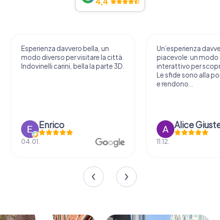
4,4
Esperienza davvero bella, un
Un’esperienza davv
modo diverso per visitare la città.
piacevole: un modo o
Indovinelli carini, bella la parte 3D.
interattivo per scopri
Le sfide sono alla por
e rendono...
Enrico
Alice Giust
04.01.
11.12.