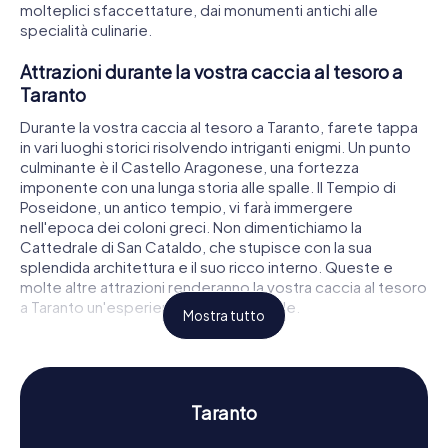
molteplici sfaccettature, dai monumenti antichi alle
specialità culinarie.
Attrazioni durante la vostra caccia al tesoro a
Taranto
Durante la vostra caccia al tesoro a Taranto, farete tappa
in vari luoghi storici risolvendo intriganti enigmi. Un punto
culminante è il Castello Aragonese, una fortezza
imponente con una lunga storia alle spalle. Il Tempio di
Poseidone, un antico tempio, vi farà immergere
nell'epoca dei coloni greci. Non dimentichiamo la
Cattedrale di San Cataldo, che stupisce con la sua
splendida architettura e il suo ricco interno. Queste e
molte altre attrazioni renderanno la vostra caccia al tesoro
a Taranto un'esperienza indimenticabile.
Mostra tutto
Storia e cultura durante la vostra caccia al
tesoro a Taranto
Durante le nostre cacce al tesoro a Taranto, scoprirete di
Taranto
più sulla storia e la cultura affascinanti della città. Sapevate
che Taranto fu fondata da coloni greci e fu una delle più