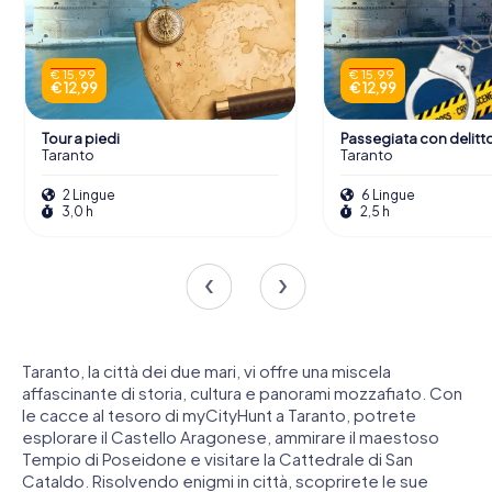
€ 15,99
€ 15,99
€ 12,99
€ 12,99
Tour a piedi
Passegiata con delitt
Taranto
Taranto
2 Lingue
6 Lingue
3,0 h
2,5 h
Taranto, la città dei due mari, vi offre una miscela
affascinante di storia, cultura e panorami mozzafiato. Con
le cacce al tesoro di myCityHunt a Taranto, potrete
esplorare il Castello Aragonese, ammirare il maestoso
Tempio di Poseidone e visitare la Cattedrale di San
Cataldo. Risolvendo enigmi in città, scoprirete le sue