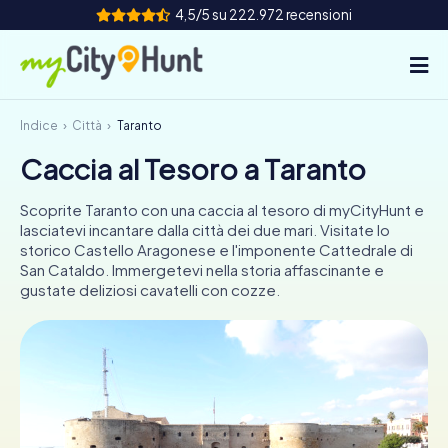
4,5/5 su 222.972 recensioni
Indice
Città
Taranto
Come funziona
Caccia al Tesoro a Taranto
Città
Scoprite Taranto con una caccia al tesoro di myCityHunt e
Tour
lasciatevi incantare dalla città dei due mari. Visitate lo
storico Castello Aragonese e l'imponente Cattedrale di
San Cataldo. Immergetevi nella storia affascinante e
Team Building
gustate deliziosi cavatelli con cozze.
Biglietti
INT
AT
CH
DE
ES
FR
UK
IE
IT
NL