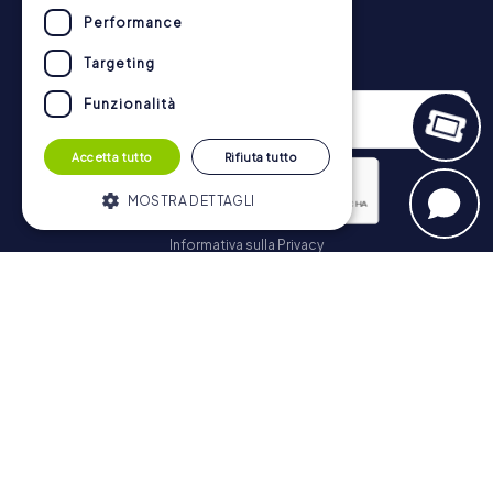
Performance
Newsletter
Targeting
Funzionalità
Accetta tutto
Rifiuta tutto
MOSTRA DETTAGLI
Informativa sulla Privacy
Strettamente necessari
Performance
Iscriviti
Targeting
Funzionalità
I cookie strettamente necessari
consentono le funzionalità principali del
Navigazione
sito web come l'accesso dell'utente e la
gestione dell'account. Il sito web non può
essere utilizzato correttamente senza i
Biglietti
cookie strettamente necessari.
Negozio di Voucher
Fornitore /
Nome
Scadenza
Descrizione
Explorer Blog
Dominio