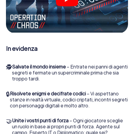
Lavori insieme con una squadra, origli le spie nemiche e
porti gli ufficiali di collegamento dalla sua parte. In questo
Escape Game a Tallinn lei e la sua squadra dovete essere
pronti a fermare i cattivi. A differenza di James Bond and
Co., tuttavia, non diventate eroi silenziosi: lei e la sua
squadra sarete immortalati nel punteggio più alto del
Tallinn e avrete accesso alla vostra personale galleria di
In evidenza
immagini. Il gioco di Escape di myCityHunt rende Tallinn, il
suo parco giochi di avventura. Acquisti i suoi biglietti nel
mondo dello spionaggio e degli agenti segreti e
🕵
Salvate il mondo insieme
– Entrate nei panni di agenti
trasformi Tallinn in un'Escape Room all'aperto!
segreti e fermate un supercriminale prima che sia
troppo tardi.
🔒
Risolvete enigmi e decifrate codici
– Vi aspettano
stanze in realtà virtuale, codici criptati, incontri segreti
con personaggi digitali e molto altro.
🤝
Unite i vostri punti di forza
– Ogni giocatore sceglie
un ruolo in base ai propri punti di forza. Agente sul
campo, Esperto IT o Diplomatico: quale sei?