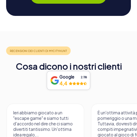
Cosa dicono i nostri clienti
Google
2.118
4,4
Ieri abbiamo giocato a un
È un'ottima attività 
"escape game" e siamo tutti
pomeriggio o una m
d'accordo nel dire che ci siamo
Tuttavia, dovresti di
divertiti tantissimo. Un'ottima
compiti impegnativ
idea regalo,...
giocato al gioco di 