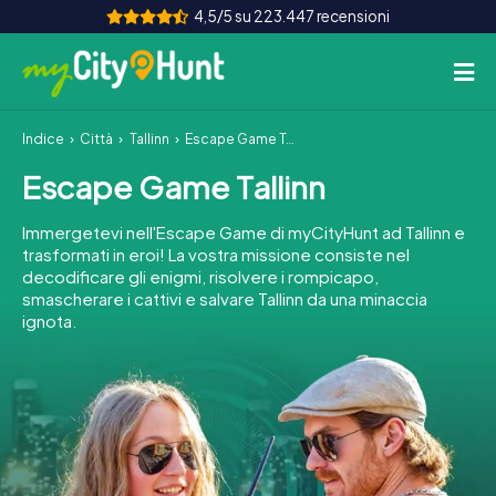
4,5/5 su 223.447 recensioni
Indice
Città
Tallinn
Escape Game Tallinn
Come funziona
Escape Game Tallinn
Città
Immergetevi nell'Escape Game di myCityHunt ad Tallinn e
Tour
trasformati in eroi! La vostra missione consiste nel
decodificare gli enigmi, risolvere i rompicapo,
smascherare i cattivi e salvare Tallinn da una minaccia
Team Building
ignota.
Biglietti
INT
AT
CH
DE
ES
FR
UK
IE
IT
NL