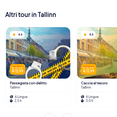
Altri tour in Tallinn
4,6
4,5
€ 15,99
€ 15,99
€ 12,99
€ 12,99
Passegiata con delitto
Caccia al tesoro
Tallinn
Tallinn
6 Lingue
6 Lingue
2,5 h
3,0 h