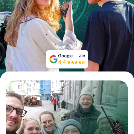
Prenota Biglietti
Acquista i Voucher
Google
2.118
4,4