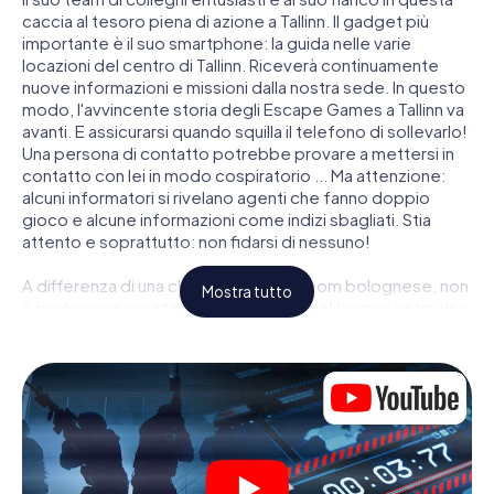
caccia al tesoro piena di azione a Tallinn. Il gadget più
importante è il suo smartphone: la guida nelle varie
locazioni del centro di Tallinn. Riceverà continuamente
nuove informazioni e missioni dalla nostra sede. In questo
modo, l'avvincente storia degli Escape Games a Tallinn va
avanti. E assicurarsi quando squilla il telefono di sollevarlo!
Una persona di contatto potrebbe provare a mettersi in
contatto con lei in modo cospiratorio ... Ma attenzione:
alcuni informatori si rivelano agenti che fanno doppio
gioco e alcune informazioni come indizi sbagliati. Stia
attento e soprattutto: non fidarsi di nessuno!
A differenza di una classica Escape Room bolognese, non
Mostra tutto
è rinchiuso in una stanza dalla quale devi liberarsi entro una
data temporale. Questa caccia al tesoro per smartphone
dichiara che tutta Tallinn è il suo campo di gioco
personale! Il requisito tecnico per la sua avventura da
agente a Tallinn é uno smartphone con accesso a Internet
mobile. Un clic le dà accesso alla nostra app web. Non è
necessario installare nulla per essere trascinati nell'azione
da video interattivi, minigiochi complicati e molte altre
funzionalità.