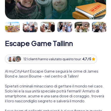
Escape Game Tallinn
12 I clienti hanno valutato questo tour:
4,7 / 5
Al myCityHunt Escape Game seguirà le orme di James
Bond e Jason Bourne - nel centro di Tallinn!
Spietati criminali minacciano di gettare il mondo nel caos.
Solo lei e la sua unità speciale potrà fermarli! Armato di
smartphone, acume e una sana dose di coraggio, troverà
il loro nascondiglio segreto e salverà il mondo.
Il suo team di colleghi entusiasti è al suo fianco in questa