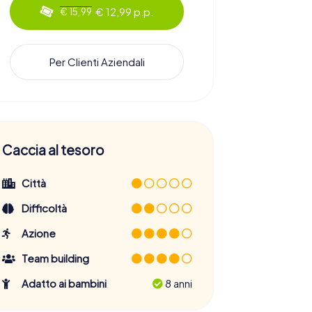
€ 12,99 p.p.
€ 15,99
Per Clienti Aziendali
Caccia al tesoro
Città
Difficoltà
Azione
Team building
Adatto ai bambini
8 anni