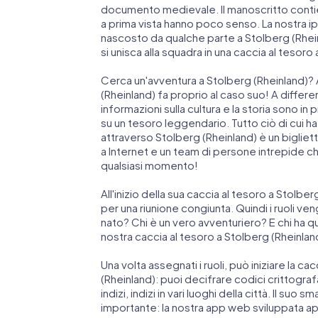
documento medievale. Il manoscritto contie
a prima vista hanno poco senso. La nostra ip
nascosto da qualche parte a Stolberg (Rhein
si unisca alla squadra in una caccia al tesoro
Cerca un'avventura a Stolberg (Rheinland)? A
(Rheinland) fa proprio al caso suo! A differenz
informazioni sulla cultura e la storia sono in
su un tesoro leggendario. Tutto ciò di cui 
attraverso Stolberg (Rheinland) è un bigli
a Internet e un team di persone intrepide c
qualsiasi momento!
All'inizio della sua caccia al tesoro a Stolbe
per una riunione congiunta. Quindi i ruoli ven
nato? Chi è un vero avventuriero? E chi ha 
nostra caccia al tesoro a Stolberg (Rheinlan
Una volta assegnati i ruoli, può iniziare la ca
(Rheinland): puoi decifrare codici crittograf
indizi, indizi in vari luoghi della città. Il su
importante: la nostra app web sviluppata a