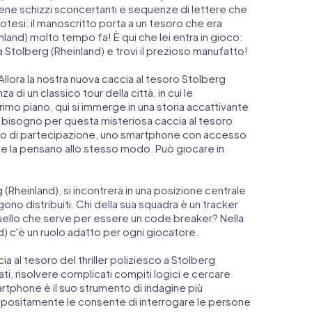
ne schizzi sconcertanti e sequenze di lettere che
otesi: il manoscritto porta a un tesoro che era
land) molto tempo fa! È qui che lei entra in gioco:
 a Stolberg (Rheinland) e trovi il prezioso manufatto!
llora la nostra nuova caccia al tesoro Stolberg
a di un classico tour della città, in cui le
 primo piano, qui si immerge in una storia accattivante
ha bisogno per questa misteriosa caccia al tesoro
etto di partecipazione, uno smartphone con accesso
he la pensano allo stesso modo. Può giocare in
rg (Rheinland), si incontrerà in una posizione centrale
gono distribuiti. Chi della sua squadra è un tracker
quello che serve per essere un code breaker? Nella
d) c'è un ruolo adatto per ogni giocatore.
ccia al tesoro del thriller poliziesco a Stolberg
ati, risolvere complicati compiti logici e cercare
o smartphone è il suo strumento di indagine più
ppositamente le consente di interrogare le persone