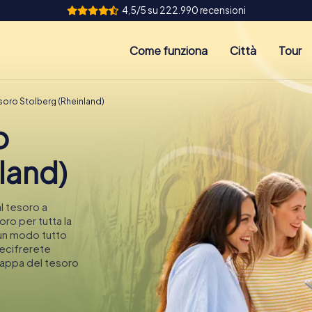
4,5/5 su 222.990 recensioni
Come funziona
Città
Tour
soro Stolberg (Rheinland)
o
land)
l tesoro a
oro per tutta la
 un modo tutto
decifrerete
mappa del tesoro