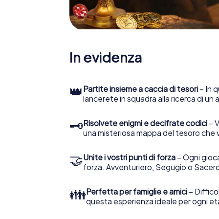
In evidenza
👑
Partite insieme a caccia di tesori
– In q
lancerete in squadra alla ricerca di un
🗝
Risolvete enigmi e decifrate codici
– V
una misteriosa mappa del tesoro che 
🤝
Unite i vostri punti di forza
– Ogni gioca
forza. Avventuriero, Segugio o Sacerd
👪
Perfetta per famiglie e amici
– Diffico
questa esperienza ideale per ogni et