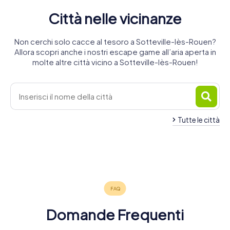
Città nelle vicinanze
Non cerchi solo cacce al tesoro a Sotteville-lès-Rouen?
Allora scopri anche i nostri escape game all’aria aperta in
molte altre città vicino a Sotteville-lès-Rouen!
Tutte le città
Saint-
Le Grand-
Le Petit-
Étienne-du-
Caudebec-
Quevilly
Rouen
Quevilly
Rouvray
Oissel
lès-Elbeuf
4 tour
6 tour
4 tour
Elbeuf
3 tour
4 tour
4 tour
disponibili
disponibili
disponibili
4 tour
disponibili
disponibili
disponibili
4,7
disponibili
5,0
Domande Frequenti