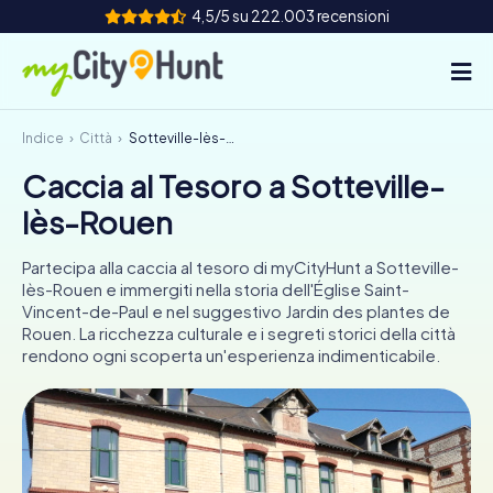
4,5/5 su 222.003 recensioni
Indice
Città
Sotteville-lès-Rouen
Come funziona
Caccia al Tesoro a Sotteville-
Città
lès-Rouen
Tour
Partecipa alla caccia al tesoro di myCityHunt a Sotteville-
lès-Rouen e immergiti nella storia dell'Église Saint-
Team Building
Vincent-de-Paul e nel suggestivo Jardin des plantes de
Rouen. La ricchezza culturale e i segreti storici della città
Biglietti
rendono ogni scoperta un'esperienza indimenticabile.
INT
AT
CH
DE
ES
FR
UK
IE
IT
NL