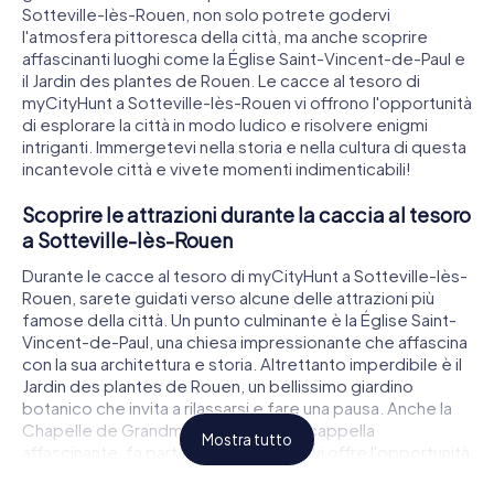
Sotteville-lès-Rouen, non solo potrete godervi
l'atmosfera pittoresca della città, ma anche scoprire
affascinanti luoghi come la Église Saint-Vincent-de-Paul e
il Jardin des plantes de Rouen. Le cacce al tesoro di
myCityHunt a Sotteville-lès-Rouen vi offrono l'opportunità
di esplorare la città in modo ludico e risolvere enigmi
intriganti. Immergetevi nella storia e nella cultura di questa
incantevole città e vivete momenti indimenticabili!
Scoprire le attrazioni durante la caccia al tesoro
a Sotteville-lès-Rouen
Durante le cacce al tesoro di myCityHunt a Sotteville-lès-
Rouen, sarete guidati verso alcune delle attrazioni più
famose della città. Un punto culminante è la Église Saint-
Vincent-de-Paul, una chiesa impressionante che affascina
con la sua architettura e storia. Altrettanto imperdibile è il
Jardin des plantes de Rouen, un bellissimo giardino
botanico che invita a rilassarsi e fare una pausa. Anche la
Chapelle de Grandmont, una piccola cappella
Mostra tutto
affascinante, fa parte del percorso e vi offre l'opportunità
di conoscere meglio la storia locale. Durante la caccia al