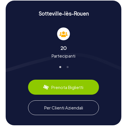
tesoro, risolverete enigmi avvincenti in questi luoghi e
scoprirete la città in un modo completamente nuovo.
Sotteville-lès-Rouen
Storia e cultura durante la caccia al tesoro a
Sotteville-lès-Rouen
Le cacce al tesoro di myCityHunt a Sotteville-lès-Rouen
non sono solo divertenti, ma anche istruttive. Scoprirete
di più sulla ricca storia della città, che risale all'epoca gallo-
20
romana. Sapevate che Sotteville-lès-Rouen era un
Partecipanti
importante snodo ferroviario, citato persino da Emile Zola
nel suo romanzo "La bestia umana"? O che la città è stata
pesantemente bombardata durante la Seconda Guerra
Mondiale, con un terzo della città distrutto? Anche dal
punto di vista culinario, Sotteville-lès-Rouen ha molto da
offrire: non perdetevi le specialità regionali come il
Prenota Biglietti
delizioso Camembert o le famose mele normanne.
Dopo la caccia al tesoro a Sotteville-lès-Rouen,
Per Clienti Aziendali
esplorare i dintorni
Dopo una caccia al tesoro emozionante a Sotteville-lès-
Rouen, potete continuare ad esplorare i dintorni. Una