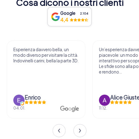
Cosa dicono i nostri clienti
Google
2.104
4,4
Esperienza davvero bella, un
Un’esperienza davv
modo diverso per visitare la città.
piacevole: un modo o
Indovinelli carini, bella la parte 3D.
interattivo per scopri
Le sfide sono alla por
e rendono...
Enrico
Alice Giust
04.01.
11.12.