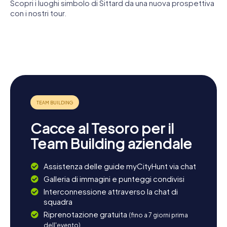
Scopri i luoghi simbolo di Sittard da una nuova prospettiva
Fortuna Sittard.
Basiliek van
con i nostri tour.
Onze-
Lasciatevi affascinare dalla combinazione di enigmi, fatti
Lieve-Vrouw
Sint-Petrus'
storici e scoperte culturali e vivete Sittard in un modo
van het
Stoel van
Sint-
completamente nuovo con le cacce al tesoro di
Heilig Hart
Antiochiëkerk
Rosakapel
myCityHunt!
Ophovenermolen
Mariapark
Cacce al Tesoro per il
Team Building aziendale
Assistenza delle guide myCityHunt via chat
Galleria di immagini e punteggi condivisi
Interconnessione attraverso la chat di
squadra
Riprenotazione gratuita
(fino a 7 giorni prima
dell'evento)