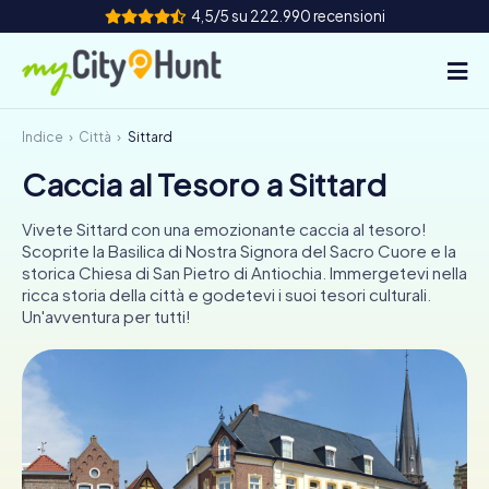
4,5/5 su 222.990 recensioni
Indice
Città
Sittard
Come funziona
Caccia al Tesoro a Sittard
Città
Vivete Sittard con una emozionante caccia al tesoro!
Tour
Scoprite la Basilica di Nostra Signora del Sacro Cuore e la
storica Chiesa di San Pietro di Antiochia. Immergetevi nella
ricca storia della città e godetevi i suoi tesori culturali.
Team Building
Un'avventura per tutti!
Biglietti
INT
AT
CH
DE
ES
FR
UK
IE
IT
NL