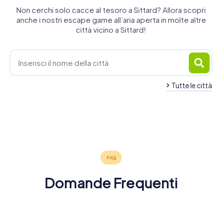
Non cerchi solo cacce al tesoro a Sittard? Allora scopri
anche i nostri escape game all’aria aperta in molte altre
città vicino a Sittard!
Tutte le città
Geleen
Gangelt
Brunssum
Hoensbroek
Maasmechelen
Maaseik
4 tour
4 tour
4 tour
Heerlen
Heinsberg
Geilenkirchen
4 tour
4 tour
4 tour
disponibili
disponibili
disponibili
Kerkrade
5 tour
4 tour
4 tour
disponibili
disponibili
disponibili
4,3
4,3
4,8
4 tour
disponibili
disponibili
disponibili
4,2
disponibili
4,3
4,3
4,3
4,5
Domande Frequenti