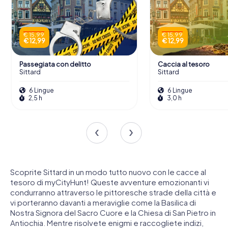
€ 15,99
€ 15,99
€ 12,99
€ 12,99
Passegiata con delitto
Caccia al tesoro
Sittard
Sittard
6 Lingue
6 Lingue
2,5 h
3,0 h
Scoprite Sittard in un modo tutto nuovo con le cacce al
tesoro di myCityHunt! Queste avventure emozionanti vi
condurranno attraverso le pittoresche strade della città e
vi porteranno davanti a meraviglie come la Basilica di
Nostra Signora del Sacro Cuore e la Chiesa di San Pietro in
Antiochia. Mentre risolvete enigmi e raccogliete indizi,