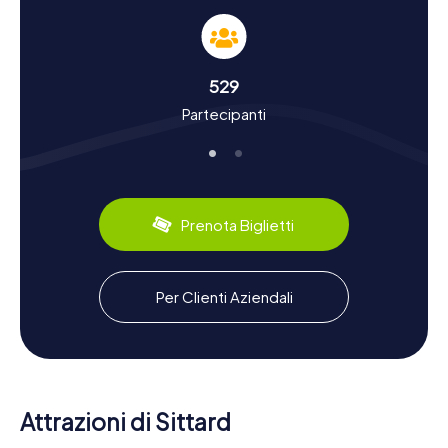
Caccia al Tesoro a Sittard: Vivere da Vicino
Storia e Cultura
Giocando alle cacce al tesoro di myCityHunt a Sittard,
529
scoprirete molto sulla ricca storia della città. Sittard è
Partecipanti
stata fondata tra il 700 e il 1000 e ha ottenuto i diritti di
città nel 1243. Nel corso dei secoli, la città ha vissuto
numerosi eventi storici, come la battaglia di Sittard del
1543 e la distruzione ad opera delle truppe di Luigi XIV nel
1677. Sapevate che Sittard faceva parte del Ducato di
Jülich e fu poi conquistata dalle truppe rivoluzionarie
Prenota Biglietti
francesi? Questi e molti altri fatti interessanti vi aspettano
durante la caccia al tesoro a Sittard.
Anche la cultura della città non viene trascurata. Sittard è
Per Clienti Aziendali
famosa per le sue specialità culinarie come il Limburger
Vlaai, una deliziosa torta di frutta che dovete
assolutamente assaggiare. Inoltre, potrete conoscere
meglio le tradizioni e le usanze locali che rendono la città
così unica. Un punto culminante speciale è il club di calcio
Fortuna Sittard, che gioca nella massima serie dei Paesi
Attrazioni di Sittard
Bassi e disputa le sue partite casalinghe allo stadio