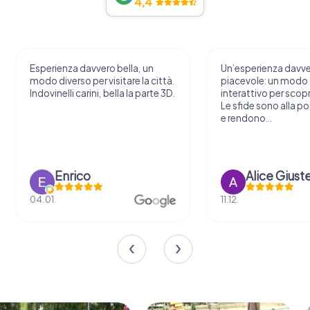
4,4
Esperienza davvero bella, un
Un’esperienza davv
modo diverso per visitare la città.
piacevole: un modo o
Indovinelli carini, bella la parte 3D.
interattivo per scopri
Le sfide sono alla por
e rendono...
Enrico
Alice Giust
04.01.
11.12.