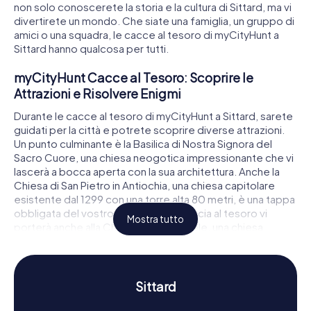
non solo conoscerete la storia e la cultura di Sittard, ma vi
divertirete un mondo. Che siate una famiglia, un gruppo di
amici o una squadra, le cacce al tesoro di myCityHunt a
Sittard hanno qualcosa per tutti.
myCityHunt Cacce al Tesoro: Scoprire le
Attrazioni e Risolvere Enigmi
Durante le cacce al tesoro di myCityHunt a Sittard, sarete
guidati per la città e potrete scoprire diverse attrazioni.
Un punto culminante è la Basilica di Nostra Signora del
Sacro Cuore, una chiesa neogotica impressionante che vi
lascerà a bocca aperta con la sua architettura. Anche la
Chiesa di San Pietro in Antiochia, una chiesa capitolare
esistente dal 1299 con una torre alta 80 metri, è una tappa
obbligata del vostro percorso. La caccia al tesoro vi
Mostra tutto
porterà anche alla Chiesa di San Michele, una chiesa
storica costruita tra il 1659 e il 1661. In ognuno di questi
luoghi vi aspetta un enigma intrigante da risolvere,
rendendo l'esplorazione della città un'esperienza
interattiva che vi avvicinerà alla storia e alla cultura di
Sittard
Sittard.