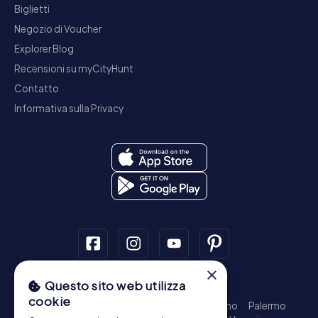
Biglietti
Negozio di Voucher
Explorer Blog
Recensioni su myCityHunt
Contatto
Informativa sulla Privacy
×
Questo sito web utilizza
Tour a piedi
cookie
Roma - Centro Storico
Milano
Napoli
Torino
Palermo