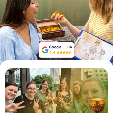
Prenota Biglietti
Acquista i Voucher
Google
2.118
4,4