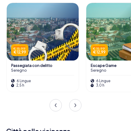
€ 15,99
€ 15,99
€ 12,99
€ 12,99
Passegiata con delitto
Escape Game
Seregno
Seregno
6 Lingue
6 Lingue
2,5 h
3,0 h