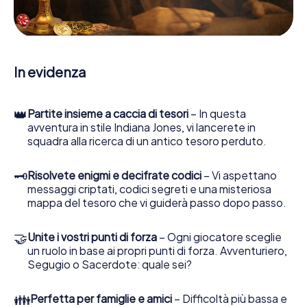
le persone di contatto ed esaminare stringhe
enigmatiche, la aiuta a raccogliere oggetti e la guida in
sicurezza per Seregno.
Nel corso della caccia al tesoro a Seregno, lei e il suo
In evidenza
team vi immergerete sempre più in profondità
nell'emozionante storia, presto scoprirete che il prezioso
tesoro è a pochi passi di distanza.
👑
Partite insieme a caccia di tesori
– In questa
avventura in stile Indiana Jones, vi lancerete in
squadra alla ricerca di un antico tesoro perduto.
🗝
Risolvete enigmi e decifrate codici
– Vi aspettano
messaggi criptati, codici segreti e una misteriosa
mappa del tesoro che vi guiderà passo dopo passo.
🤝
Unite i vostri punti di forza
– Ogni giocatore sceglie
un ruolo in base ai propri punti di forza. Avventuriero,
Segugio o Sacerdote: quale sei?
👪
Perfetta per famiglie e amici
– Difficoltà più bassa e