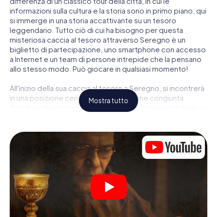
differenza di un classico tour della città, in cui le
informazioni sulla cultura e la storia sono in primo piano, qui
si immerge in una storia accattivante su un tesoro
leggendario. Tutto ciò di cui ha bisogno per questa
misteriosa caccia al tesoro attraverso Seregno è un
biglietto di partecipazione, uno smartphone con accesso
a Internet e un team di persone intrepide che la pensano
allo stesso modo. Può giocare in qualsiasi momento!
All'inizio della sua caccia al tesoro a Seregno, si incontrerà
in una posizione centrale per una riunione congiunta.
Mostra tutto
Quindi i ruoli vengono distribuiti. Chi della sua squadra è un
tracker nato? Chi è un vero avventuriero? E chi ha quello
che serve per essere un code breaker? Nella nostra
caccia al tesoro a Seregno c'è un ruolo adatto per ogni
giocatore.
Una volta assegnati i ruoli, può iniziare la caccia al tesoro
del thriller poliziesco a Seregno: puoi decifrare codici
crittografati, risolvere complicati compiti logici e cercare
indizi, indizi in vari luoghi della città. Il suo smartphone è il
suo strumento di indagine più importante: la nostra app
web sviluppata appositamente le consente di interrogare