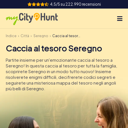
4,5/5 su 222.990 recensioni
Indice
Città
Seregno
Caccia al tesoro Seregno
Come funziona
Caccia al tesoro Seregno
Città
Partite insieme per un'emozionante caccia al tesoro a
Tour
Seregno! In questa caccia al tesoro per tutta la famiglia,
scoprirete Seregno in un modo tutto nuovo! Insieme
risolverete enigmi difficili, decifrerete codici segreti e
Team Building
seguirete una misteriosa mappa del tesoro negli angoli
più belli di Seregno.
Biglietti
INT
AT
CH
DE
ES
FR
UK
IE
IT
NL