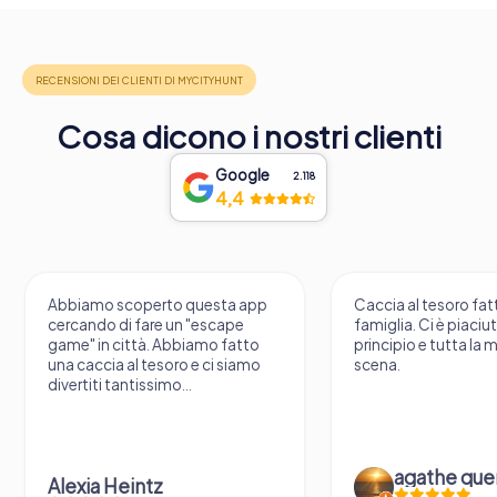
Cosa dicono i nostri clienti
Google
2.118
4,4
Abbiamo scoperto questa app
Caccia al tesoro fatt
cercando di fare un "escape
famiglia. Ci è piaciu
game" in città. Abbiamo fatto
principio e tutta la 
una caccia al tesoro e ci siamo
scena.
divertiti tantissimo...
agathe que
Alexia Heintz