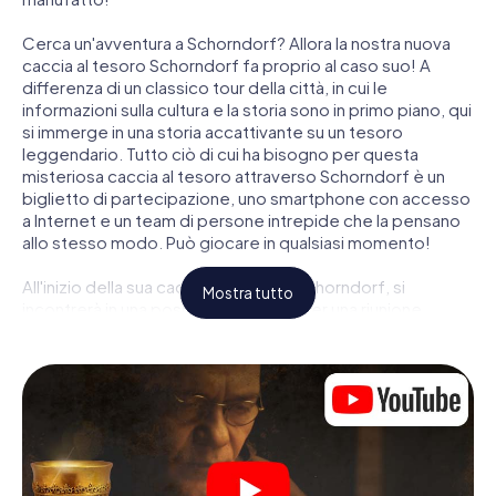
Cerca un'avventura a Schorndorf? Allora la nostra nuova
caccia al tesoro Schorndorf fa proprio al caso suo! A
differenza di un classico tour della città, in cui le
informazioni sulla cultura e la storia sono in primo piano, qui
si immerge in una storia accattivante su un tesoro
leggendario. Tutto ciò di cui ha bisogno per questa
misteriosa caccia al tesoro attraverso Schorndorf è un
biglietto di partecipazione, uno smartphone con accesso
a Internet e un team di persone intrepide che la pensano
allo stesso modo. Può giocare in qualsiasi momento!
All'inizio della sua caccia al tesoro a Schorndorf, si
Mostra tutto
incontrerà in una posizione centrale per una riunione
congiunta. Quindi i ruoli vengono distribuiti. Chi della sua
squadra è un tracker nato? Chi è un vero avventuriero? E
chi ha quello che serve per essere un code breaker? Nella
nostra caccia al tesoro a Schorndorf c'è un ruolo adatto
per ogni giocatore.
Una volta assegnati i ruoli, può iniziare la caccia al tesoro
del thriller poliziesco a Schorndorf: puoi decifrare codici