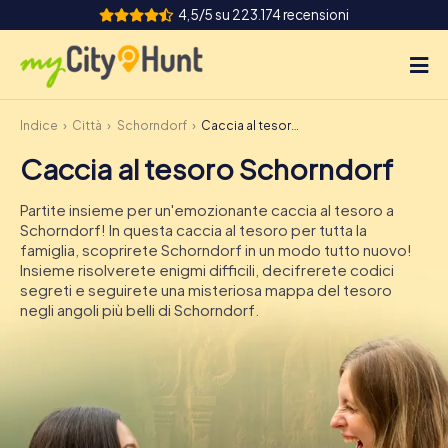
4,5/5 su 223.174 recensioni
Indice
Città
Schorndorf
Caccia al tesoro Schorndorf
Come funziona
Caccia al tesoro Schorndorf
Città
Partite insieme per un'emozionante caccia al tesoro a
Tour
Schorndorf! In questa caccia al tesoro per tutta la
famiglia, scoprirete Schorndorf in un modo tutto nuovo!
Insieme risolverete enigmi difficili, decifrerete codici
Team Building
segreti e seguirete una misteriosa mappa del tesoro
negli angoli più belli di Schorndorf.
Biglietti
INT
AT
CH
DE
ES
FR
UK
IE
IT
NL