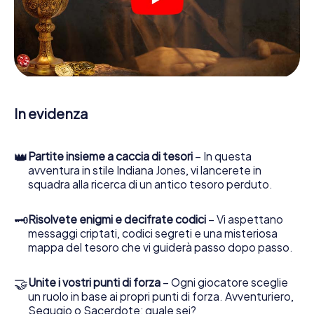
crittografati, risolvere complicati compiti logici e cercare
indizi, indizi in vari luoghi della città. Il suo smartphone è il
suo strumento di indagine più importante: la nostra app
web sviluppata appositamente le consente di interrogare
le persone di contatto ed esaminare stringhe
enigmatiche, la aiuta a raccogliere oggetti e la guida in
sicurezza per Schorndorf.
In evidenza
Nel corso della caccia al tesoro a Schorndorf, lei e il suo
team vi immergerete sempre più in profondità
nell'emozionante storia, presto scoprirete che il prezioso
👑
Partite insieme a caccia di tesori
– In questa
tesoro è a pochi passi di distanza.
avventura in stile Indiana Jones, vi lancerete in
squadra alla ricerca di un antico tesoro perduto.
🗝
Risolvete enigmi e decifrate codici
– Vi aspettano
messaggi criptati, codici segreti e una misteriosa
mappa del tesoro che vi guiderà passo dopo passo.
🤝
Unite i vostri punti di forza
– Ogni giocatore sceglie
un ruolo in base ai propri punti di forza. Avventuriero,
Segugio o Sacerdote: quale sei?