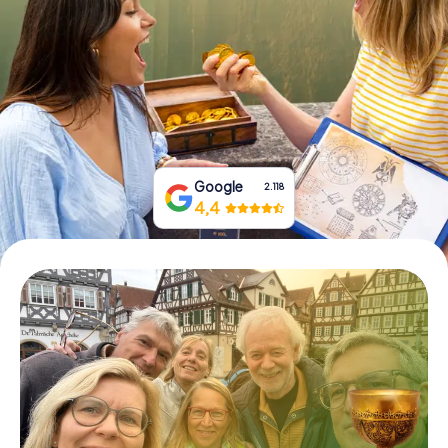
Prenota Biglietti
Acquista i Voucher
Google
2.118
4,4