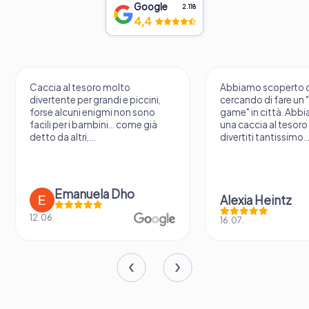
Google
2.118
4,4
Caccia al tesoro molto
Abbiamo scoperto 
divertente per grandi e piccini,
cercando di fare un
forse alcuni enigmi non sono
game" in città. Abb
facili per i bambini... come già
una caccia al tesoro
detto da altri,...
divertiti tantissimo..
Emanuela Dho
Alexia Heintz
12.06.
16.07.