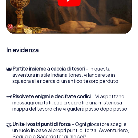
crittografati, risolvere complicati compiti logici e cercare
indizi, indizi in vari luoghi della città. Il suo smartphone è il
suo strumento di indagine più importante: la nostra app
web sviluppata appositamente le consente di interrogare
le persone di contatto ed esaminare stringhe
enigmatiche, la aiuta a raccogliere oggetti e la guida in
sicurezza per Schermbeck.
In evidenza
Nel corso della caccia al tesoro a Schermbeck, lei e il suo
team vi immergerete sempre più in profondità
nell'emozionante storia, presto scoprirete che il prezioso
👑
Partite insieme a caccia di tesori
– In questa
tesoro è a pochi passi di distanza.
avventura in stile Indiana Jones, vi lancerete in
squadra alla ricerca di un antico tesoro perduto.
🗝
Risolvete enigmi e decifrate codici
– Vi aspettano
messaggi criptati, codici segreti e una misteriosa
mappa del tesoro che vi guiderà passo dopo passo.
🤝
Unite i vostri punti di forza
– Ogni giocatore sceglie
un ruolo in base ai propri punti di forza. Avventuriero,
Segugio o Sacerdote: quale sei?