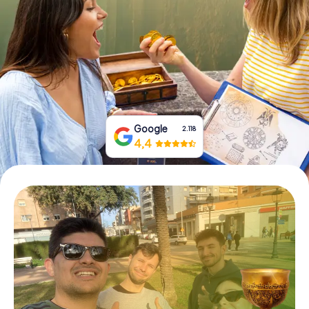
Prenota Biglietti
Acquista i Voucher
Google
2.118
4,4