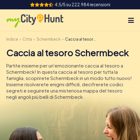
4,5/5 su 222.984 recensioni
Indice
Città
Schermbeck
Caccia al tesoro Schermbeck
Come funziona
Caccia al tesoro Schermbeck
Città
Partite insieme per un'emozionante caccia al tesoro a
Tour
Schermbeck! In questa caccia al tesoro per tutta la
famiglia, scoprirete Schermbeck in un modo tutto nuovo!
Insieme risolverete enigmi difficili, decifrerete codici
Team Building
segreti e seguirete una misteriosa mappa del tesoro
negli angoli più belli di Schermbeck.
Biglietti
INT
AT
CH
DE
ES
FR
UK
IE
IT
NL