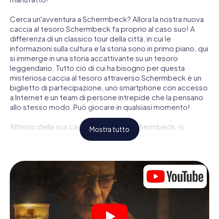
Cerca un'avventura a Schermbeck? Allora la nostra nuova
caccia al tesoro Schermbeck fa proprio al caso suo! A
differenza di un classico tour della città, in cui le
informazioni sulla cultura e la storia sono in primo piano, qui
si immerge in una storia accattivante su un tesoro
leggendario. Tutto ciò di cui ha bisogno per questa
misteriosa caccia al tesoro attraverso Schermbeck è un
biglietto di partecipazione, uno smartphone con accesso
a Internet e un team di persone intrepide che la pensano
allo stesso modo. Può giocare in qualsiasi momento!
All'inizio della sua caccia al tesoro a Schermbeck, si
Mostra tutto
incontrerà in una posizione centrale per una riunione
congiunta. Quindi i ruoli vengono distribuiti. Chi della sua
squadra è un tracker nato? Chi è un vero avventuriero? E
chi ha quello che serve per essere un code breaker? Nella
nostra caccia al tesoro a Schermbeck c'è un ruolo adatto
per ogni giocatore.
Una volta assegnati i ruoli, può iniziare la caccia al tesoro
del thriller poliziesco a Schermbeck: puoi decifrare codici