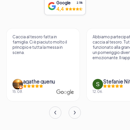
Google
2.118
4,4
Caccia al tesoro fatta in
Abbiamo partecipat
famiglia. Ci è piaciuto molto il
caccia al tesoro. Tu
principio e tutta la messa in
funzionato alla gran
scena.
un pomeriggio diver
emozionante. Il rapp
agathe quenu
Stefanie N
15.08.
12.06.