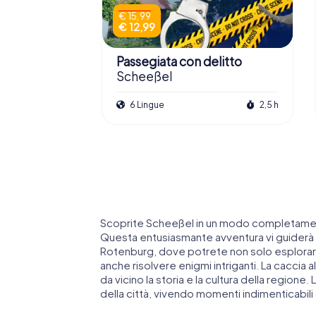
€ 15,99
€ 12,99
Passegiata con delitto
Scheeßel
6 Lingue
2,5 h
Scoprite Scheeßel in un modo completamen
Questa entusiasmante avventura vi guiderà at
Rotenburg, dove potrete non solo esplorare
anche risolvere enigmi intriganti. La caccia
da vicino la storia e la cultura della regione. 
della città, vivendo momenti indimenticabili