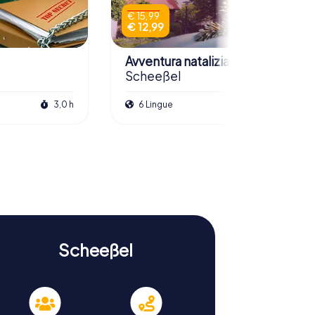
€ 15,99
€ 12,99
Avventura natalizia
Scheeßel
3,0 h
6 Lingue
2,5 h
Scheeßel