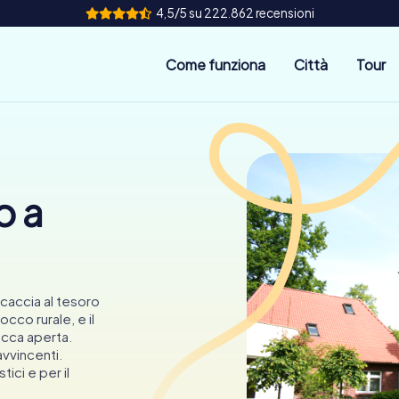
4,5/5 su 222.862 recensioni
Come funziona
Città
Tour
o a
a caccia al tesoro
occo rurale, e il
bocca aperta.
avvincenti.
ici e per il