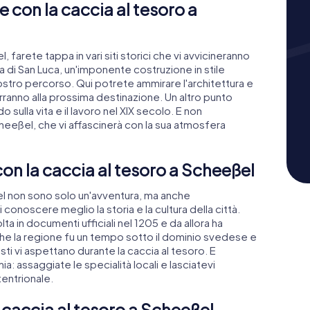
se con la caccia al tesoro a
 farete tappa in vari siti storici che vi avvicineranno
esa di San Luca, un'imponente costruzione in stile
ostro percorso. Qui potrete ammirare l'architettura e
rranno alla prossima destinazione. Un altro punto
 sulla vita e il lavoro nel XIX secolo. E non
Scheeßel, che vi affascinerà con la sua atmosfera
 con la caccia al tesoro a Scheeßel
l non sono solo un'avventura, ma anche
 conoscere meglio la storia e la cultura della città.
a in documenti ufficiali nel 1205 e da allora ha
he la regione fu un tempo sotto il dominio svedese e
i vi aspettano durante la caccia al tesoro. E
 assaggiate le specialità locali e lasciatevi
tentrionale.
a caccia al tesoro a Scheeßel