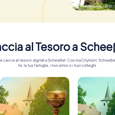
© Frank Vincentz,
CC BY-
ccia al Tesoro a Schee
ante cacce al tesoro digitali a Scheeßel. Con myCityHunt, Schee
te, la tua famiglia, i tuoi amici o i tuoi colleghi.