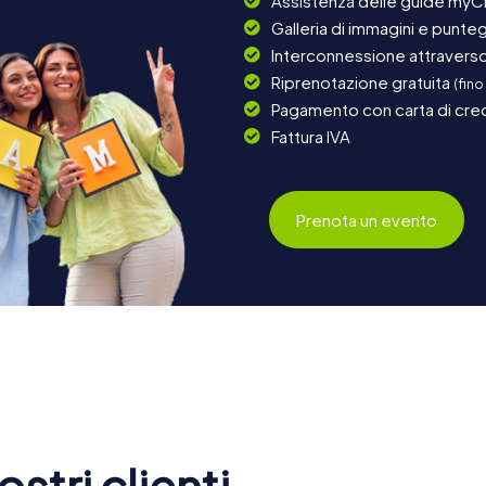
Assistenza delle guide myCi
Galleria di immagini e punteg
Interconnessione attraverso 
Riprenotazione gratuita
(fino
Pagamento con carta di cred
Fattura IVA
Prenota un evento
stri clienti