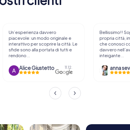
Un’esperienza davvero
Bellissimo!! So
piacevole: un modo originale e
propria città, i
interattivo per scoprire la città. Le
che conosci c
sfide sono alla portata di tutti e
davvero nell’a
rendono...
inteigante...
Alice Giustetto
11.12.