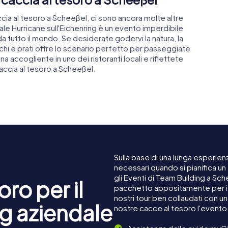
a al tesoro a Scheeßel, ci sono ancora molte altre
nuale Hurricane sull'Eichenring è un evento imperdibile
i da tutto il mondo. Se desiderate godervi la natura, la
i e prati offre lo scenario perfetto per passeggiate
a accogliente in uno dei ristoranti locali e riflettete
accia al tesoro a Scheeßel.
Sulla base di una lunga esperienz
necessari quando si pianifica u
gli Eventi di Team Building a Sc
ro per il
pacchetto appositamente per i c
nostri tour ben collaudati con u
g aziendale
nostre cacce al tesoro l'event