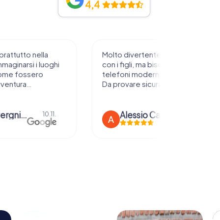
4,4
prattutto nella
Molto divertente da sperimentare
mmaginarsi i luoghi
con i figli, ma bisogna avere
ome fossero
telefoni moderni e rete stabile.
vventura…
Da provare sicuramente !
anna severgnini
Alessio Car
10.11.
21.08.