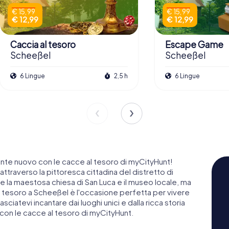
€ 15,99
€ 15,99
€ 12,99
€ 12,99
Caccia al tesoro
Escape Game
Scheeßel
Scheeßel
6 Lingue
2,5 h
6 Lingue
te nuovo con le cacce al tesoro di myCityHunt!
traverso la pittoresca cittadina del distretto di
 la maestosa chiesa di San Luca e il museo locale, ma
 al tesoro a Scheeßel è l'occasione perfetta per vivere
Lasciatevi incantare dai luoghi unici e dalla ricca storia
 con le cacce al tesoro di myCityHunt.