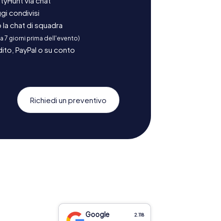
tyHunt via chat
gi condivisi
la chat di squadra
 a 7 giorni prima dell'evento)
ito, PayPal o su conto
Richiedi un preventivo
Google
2.118