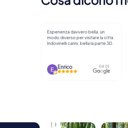
 consiglio di
Esperienza davvero bella, un
ndendovi
modo diverso per visitare la città.
stupenda.
Indovinelli carini, bella la parte 3D.
o
Enrico
15.03.
04.01.