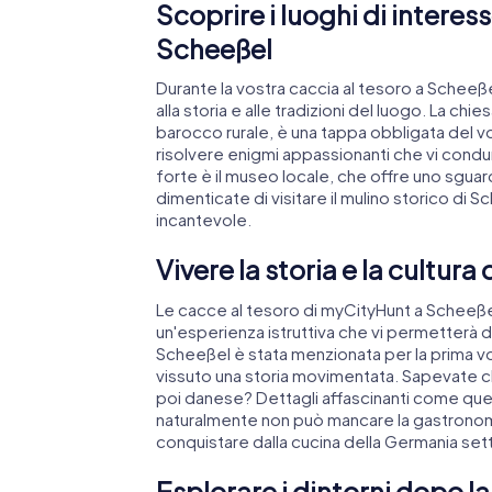
Scoprire i luoghi di interes
Scheeßel
Durante la vostra caccia al tesoro a Scheeßel,
alla storia e alle tradizioni del luogo. La chi
barocco rurale, è una tappa obbligata del v
risolvere enigmi appassionanti che vi condu
forte è il museo locale, che offre uno sguardo
dimenticate di visitare il mulino storico di 
incantevole.
Vivere la storia e la cultura
Le cacce al tesoro di myCityHunt a Scheeße
un'esperienza istruttiva che vi permetterà di
Scheeßel è stata menzionata per la prima volt
vissuto una storia movimentata. Sapevate c
poi danese? Dettagli affascinanti come quest
naturalmente non può mancare la gastronomia:
conquistare dalla cucina della Germania set
Esplorare i dintorni dopo l