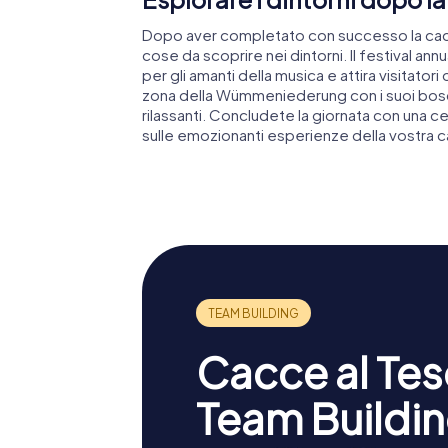
Dopo aver completato con successo la cacci
cose da scoprire nei dintorni. Il festival an
per gli amanti della musica e attira visitator
zona della Wümmeniederung con i suoi bosch
rilassanti. Concludete la giornata con una cen
sulle emozionanti esperienze della vostra c
Cacce al Teso
Team Buildin