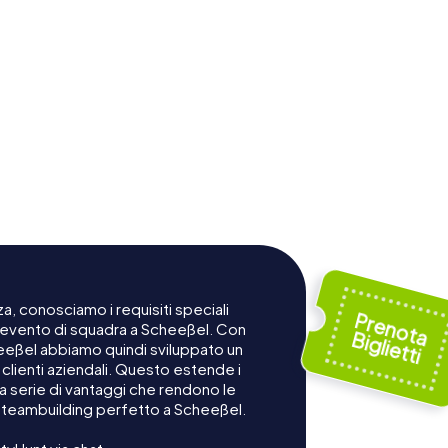
a, conosciamo i requisiti speciali
n evento di squadra a Scheeßel. Con
heeßel abbiamo quindi sviluppato un
lienti aziendali. Questo estende i
na serie di vantaggi che rendono le
o teambuilding perfetto a Scheeßel.