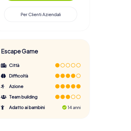
Per Clienti Aziendali
Escape Game
Città
Difficoltà
Azione
Team building
Adatto ai bambini
14 anni