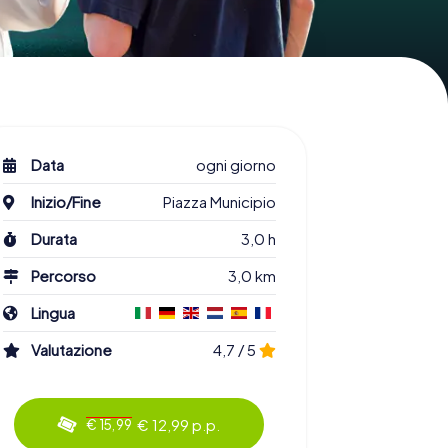
Data
ogni giorno
Inizio/Fine
Piazza Municipio
Durata
3,0 h
Percorso
3,0 km
Lingua
Valutazione
4,7 / 5
€ 12,99 p.p.
€ 15,99