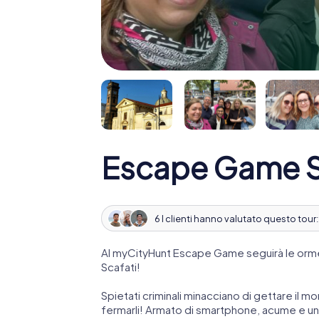
Escape Game S
6 I clienti hanno valutato questo tour
Al myCityHunt Escape Game seguirà le orme
Scafati!
Spietati criminali minacciano di gettare il mo
fermarli! Armato di smartphone, acume e una