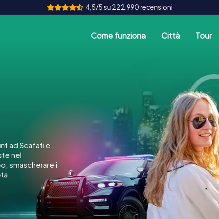
4,5/5 su 222.990 recensioni
Come funziona
Città
Tour
t ad Scafati e
ste nel
po, smascherare i
ota.