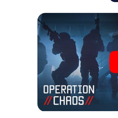
giochi di avventura. Acquisti i suoi bigliett
trasformi Scafati in un'Escape Room all'ape