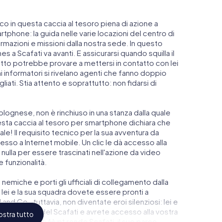
anco in questa caccia al tesoro piena di azione a
rtphone: la guida nelle varie locazioni del centro di
mazioni e missioni dalla nostra sede. In questo
a Scafati va avanti. E assicurarsi quando squilla il
atto potrebbe provare a mettersi in contatto con lei
ni informatori si rivelano agenti che fanno doppio
iati. Stia attento e soprattutto: non fidarsi di
lognese, non è rinchiuso in una stanza dalla quale
esta caccia al tesoro per smartphone dichiara che
le! Il requisito tecnico per la sua avventura da
so a Internet mobile. Un clic le dà accesso alla
nulla per essere trascinati nell'azione da video
e funzionalità.
 nemiche e porti gli ufficiali di collegamento dalla
lei e la sua squadra dovete essere pronti a
and Co., tuttavia, non diventate eroi silenziosi: lei e
gio più alto del Scafati e avrete accesso alla vostra
stra tutto
scape di myCityHunt rende Scafati, il suo parco