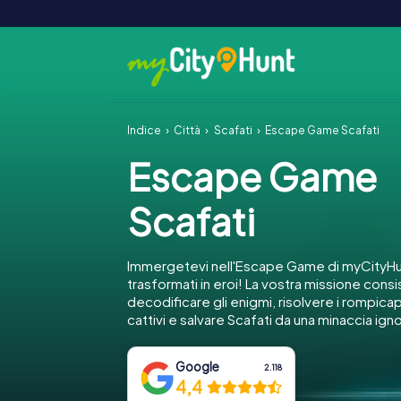
Indice
Città
Scafati
Escape Game Scafati
Escape Game
Scafati
Immergetevi nell'Escape Game di myCityHun
trasformati in eroi! La vostra missione consi
decodificare gli enigmi, risolvere i rompica
cattivi e salvare Scafati da una minaccia ign
Google
2.118
4,4