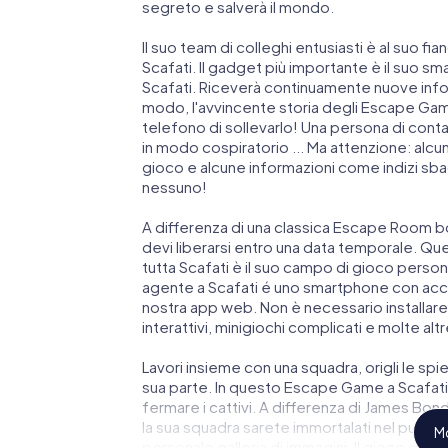
segreto e salverà il mondo.
Il suo team di colleghi entusiasti è al suo fi
Scafati. Il gadget più importante è il suo sma
Scafati. Riceverà continuamente nuove infor
modo, l'avvincente storia degli Escape Games 
telefono di sollevarlo! Una persona di cont
in modo cospiratorio ... Ma attenzione: alcu
gioco e alcune informazioni come indizi sbagl
nessuno!
A differenza di una classica Escape Room bo
devi liberarsi entro una data temporale. Qu
tutta Scafati è il suo campo di gioco persona
agente a Scafati é uno smartphone con acces
nostra app web. Non è necessario installare 
interattivi, minigiochi complicati e molte altr
Lavori insieme con una squadra, origli le spie
sua parte. In questo Escape Game a Scafati 
fermare i cattivi. A differenza di James Bond 
la sua squadra sarete immortalati nel punteg
Mo
personale galleria di immagini. Il gioco di E