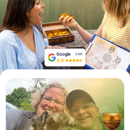
Prenota Biglietti
Acquista i Voucher
Google
2.107
4,4