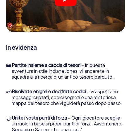
indizi, indizi in vari luoghi della città. Il suo smartphone è il
suo strumento di indagine più importante: la nostra app
web sviluppata appositamente le consente di interrogare
le persone di contatto ed esaminare stringhe
enigmatiche, la aiuta a raccogliere oggetti e la guida in
sicurezza per Sassnitz.
Nel corso della caccia al tesoro a Sassnitz, lei e il suo team
In evidenza
vi immergerete sempre più in profondità
nell'emozionante storia, presto scoprirete che il prezioso
tesoro è a pochi passi di distanza.
👑
Partite insieme a caccia di tesori
– In questa
avventura in stile Indiana Jones, vi lancerete in
squadra alla ricerca di un antico tesoro perduto.
🗝
Risolvete enigmi e decifrate codici
– Vi aspettano
messaggi criptati, codici segreti e una misteriosa
mappa del tesoro che vi guiderà passo dopo passo.
🤝
Unite i vostri punti di forza
– Ogni giocatore sceglie
un ruolo in base ai propri punti di forza. Avventuriero,
Segugio o Sacerdote: quale sei?