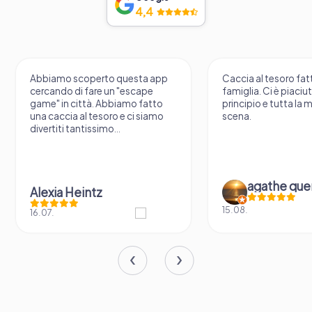
4,4
Abbiamo scoperto questa app
Caccia al tesoro fatt
cercando di fare un "escape
famiglia. Ci è piaciu
game" in città. Abbiamo fatto
principio e tutta la 
una caccia al tesoro e ci siamo
scena.
divertiti tantissimo...
agathe que
Alexia Heintz
15.08.
16.07.