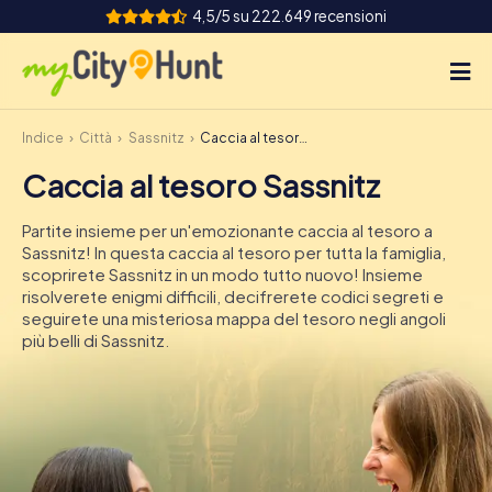
4,5/5 su 222.649 recensioni
Indice
Città
Sassnitz
Caccia al tesoro Sassnitz
Come funziona
Caccia al tesoro Sassnitz
Città
Partite insieme per un'emozionante caccia al tesoro a
Tour
Sassnitz! In questa caccia al tesoro per tutta la famiglia,
scoprirete Sassnitz in un modo tutto nuovo! Insieme
risolverete enigmi difficili, decifrerete codici segreti e
Team Building
seguirete una misteriosa mappa del tesoro negli angoli
più belli di Sassnitz.
Biglietti
INT
AT
CH
DE
ES
FR
UK
IE
IT
NL