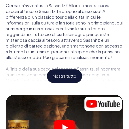
Cerca un'avventura a Sassnitz? Allora la nostra nuova
caccia al tesoro Sassnitz fa proprio al caso suo! A
differenza di un classico tour della città, in cui le
informazioni sulla cultura e la storia sono in primo piano, qui
si immerge in una storia accattivante su un tesoro
leggendario. Tutto ciò di cui ha bisogno per questa
misteriosa caccia al tesoro attraverso Sassnitz è un
biglietto di partecipazione, uno smartphone con accesso
a Internet e un team di persone intrepide che la pensano
allo stesso modo. Può giocare in qualsiasi momento!
All'inizio della sua caccia al tesoro a Sassnitz, si incontrerà
in una posizione centrale per una riunione congiunta.
Mostra tutto
Quindi i ruoli vengono distribuiti. Chi della sua squadra è un
tracker nato? Chi è un vero avventuriero? E chi ha quello
che serve per essere un code breaker? Nella nostra
caccia al tesoro a Sassnitz c'è un ruolo adatto per ogni
giocatore.
Una volta assegnati i ruoli, può iniziare la caccia al tesoro
del thriller poliziesco a Sassnitz: puoi decifrare codici
crittografati, risolvere complicati compiti logici e cercare