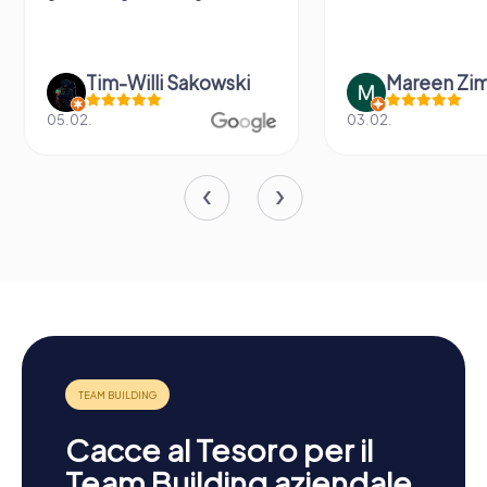
wski
Mareen Zimmermann
Fa
03.02.
14.06.
Cacce al Tesoro per il
Team Building aziendale