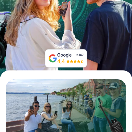
Prenota Biglietti
Acquista i Voucher
Google
2.107
4,4