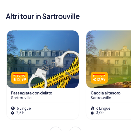
Altri tour in Sartrouville
€ 15,99
€ 15,99
€ 12,99
€ 12,99
Passegiata con delitto
Caccia al tesoro
Sartrouville
Sartrouville
6 Lingue
6 Lingue
2,5 h
3,0 h