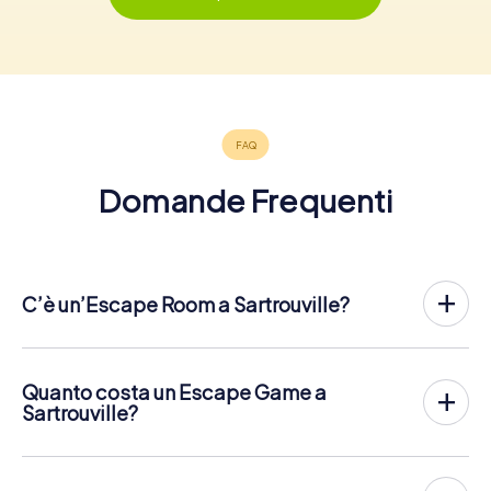
Domande Frequenti
C’è un’Escape Room a Sartrouville?
Sartrouville ha ora un exit game nel centro della città!
Lì Escape Game all'aperto di myCityHunt a Sartrouville si
svolge all'aria aperta. Combina un tour a piedi su
Quanto costa un Escape Game a
smartphone con un'emozionante storia di agenti segreti. I
Sartrouville?
giocatori risolvono difficili enigmi in diversi luoghi del
L'Escape Game di myCityHunt Escape a Sartrouville costa
centro di Sartrouville. Gli smartphone dei giocatori
12,99 € a persona
. Contrariamente ai modelli di prezzo di
vengono utilizzati per navigare e risolvere gli enigmi in
altri fornitori, myCityHunt ha un prezzo fisso per persona.
modo digitale.