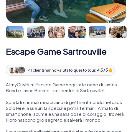
Escape Game Sartrouville
4 I clienti hanno valutato questo tour:
4,5 / 5
Al myCityHunt Escape Game seguirà le orme di James
Bond e Jason Bourne - nel centro di Sartrouville!
Spietati criminali minacciano di gettare il mondo nel caos.
Solo lei e la sua unità speciale potrà fermarli! Armato di
smartphone, acume e una sana dose di coraggio, troverà
il loro nascondiglio segreto e salverà il mondo.
Il suo team di colleghi entusiasti è al suo fianco in questa