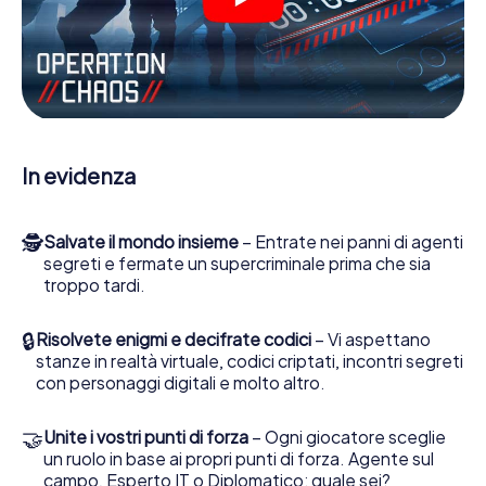
molte altre funzionalità.
Lavori insieme con una squadra, origli le spie nemiche e
porti gli ufficiali di collegamento dalla sua parte. In questo
Escape Game a Sartrouville lei e la sua squadra dovete
essere pronti a fermare i cattivi. A differenza di James
Bond and Co., tuttavia, non diventate eroi silenziosi: lei e
la sua squadra sarete immortalati nel punteggio più alto
In evidenza
del Sartrouville e avrete accesso alla vostra personale
galleria di immagini. Il gioco di Escape di myCityHunt rende
Sartrouville, il suo parco giochi di avventura. Acquisti i suoi
🕵
Salvate il mondo insieme
– Entrate nei panni di agenti
biglietti nel mondo dello spionaggio e degli agenti
segreti e fermate un supercriminale prima che sia
segreti e trasformi Sartrouville in un'Escape Room
troppo tardi.
all'aperto!
🔒
Risolvete enigmi e decifrate codici
– Vi aspettano
stanze in realtà virtuale, codici criptati, incontri segreti
con personaggi digitali e molto altro.
🤝
Unite i vostri punti di forza
– Ogni giocatore sceglie
un ruolo in base ai propri punti di forza. Agente sul
campo, Esperto IT o Diplomatico: quale sei?