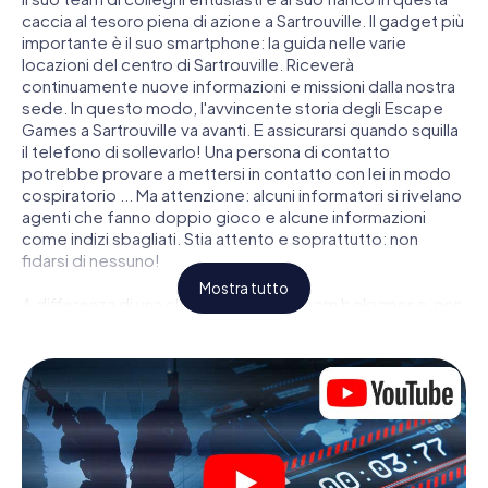
caccia al tesoro piena di azione a Sartrouville. Il gadget più
importante è il suo smartphone: la guida nelle varie
locazioni del centro di Sartrouville. Riceverà
continuamente nuove informazioni e missioni dalla nostra
sede. In questo modo, l'avvincente storia degli Escape
Games a Sartrouville va avanti. E assicurarsi quando squilla
il telefono di sollevarlo! Una persona di contatto
potrebbe provare a mettersi in contatto con lei in modo
cospiratorio ... Ma attenzione: alcuni informatori si rivelano
agenti che fanno doppio gioco e alcune informazioni
come indizi sbagliati. Stia attento e soprattutto: non
fidarsi di nessuno!
Mostra tutto
A differenza di una classica Escape Room bolognese, non
è rinchiuso in una stanza dalla quale devi liberarsi entro una
data temporale. Questa caccia al tesoro per smartphone
dichiara che tutta Sartrouville è il suo campo di gioco
personale! Il requisito tecnico per la sua avventura da
agente a Sartrouville é uno smartphone con accesso a
Internet mobile. Un clic le dà accesso alla nostra app web.
Non è necessario installare nulla per essere trascinati
nell'azione da video interattivi, minigiochi complicati e