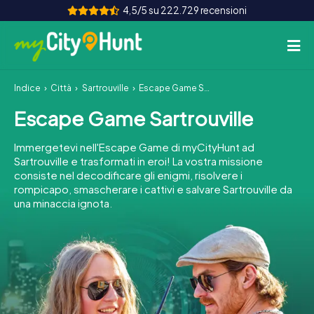
4,5/5 su 222.729 recensioni
Indice
Città
Sartrouville
Escape Game Sartrouville
Come funziona
Escape Game Sartrouville
Città
Immergetevi nell'Escape Game di myCityHunt ad
Tour
Sartrouville e trasformati in eroi! La vostra missione
consiste nel decodificare gli enigmi, risolvere i
rompicapo, smascherare i cattivi e salvare Sartrouville da
Team Building
una minaccia ignota.
Biglietti
INT
AT
CH
DE
ES
FR
UK
IE
IT
NL