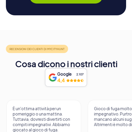
Cosa dicono i nostri clienti
Google
2.107
4,4
n
Gioco di fuga molto
Una VR 
a.
impegnativo. Purtroppo
fantasti
ti con
mancano alcuni suggerimenti.
bbiamo
Altrimenti è molto divertente.