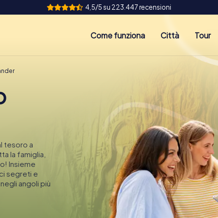
4,5/5 su 223.447 recensioni
Come funziona
Città
Tour
ander
o
l tesoro a
ta la famiglia,
vo! Insieme
ci segreti e
egli angoli più