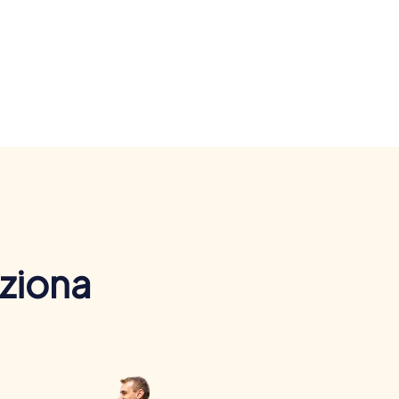
nziona