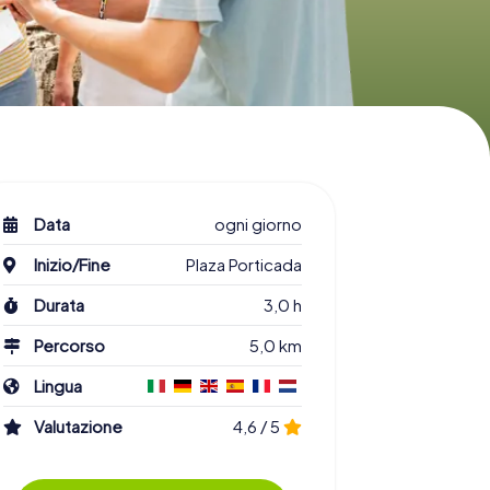
Data
ogni giorno
Inizio/Fine
Plaza Porticada
Durata
3,0 h
Percorso
5,0 km
Lingua
Valutazione
4,6 / 5