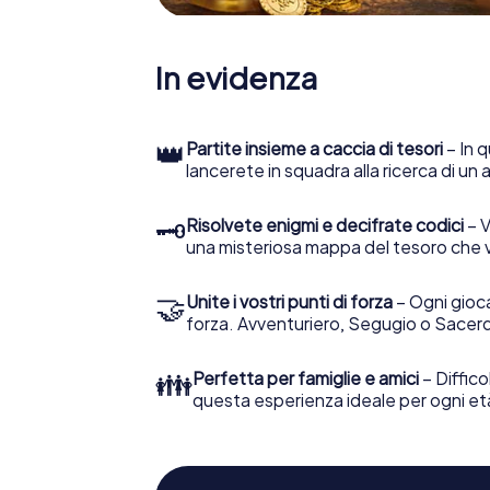
In evidenza
👑
Partite insieme a caccia di tesori
– In q
lancerete in squadra alla ricerca di un
🗝
Risolvete enigmi e decifrate codici
– V
una misteriosa mappa del tesoro che 
🤝
Unite i vostri punti di forza
– Ogni gioca
forza. Avventuriero, Segugio o Sacerd
👪
Perfetta per famiglie e amici
– Diffico
questa esperienza ideale per ogni et