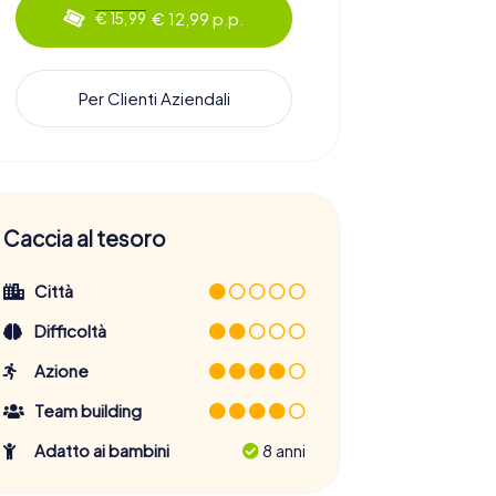
€ 12,99 p.p.
€ 15,99
Per Clienti Aziendali
Caccia al tesoro
Città
Difficoltà
Azione
Team building
Adatto ai bambini
8 anni