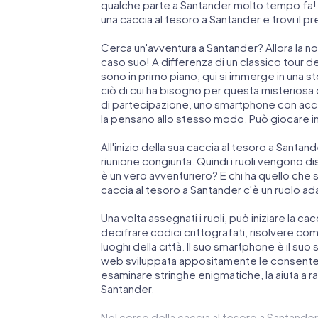
qualche parte a Santander molto tempo fa! È q
una caccia al tesoro a Santander e trovi il 
Cerca un'avventura a Santander? Allora la no
caso suo! A differenza di un classico tour della
sono in primo piano, qui si immerge in una s
ciò di cui ha bisogno per questa misteriosa 
di partecipazione, uno smartphone con acce
la pensano allo stesso modo. Può giocare i
All'inizio della sua caccia al tesoro a Santan
riunione congiunta. Quindi i ruoli vengono dis
è un vero avventuriero? E chi ha quello che
caccia al tesoro a Santander c'è un ruolo ad
Una volta assegnati i ruoli, può iniziare la ca
decifrare codici crittografati, risolvere compl
luoghi della città. Il suo smartphone è il su
web sviluppata appositamente le consente 
esaminare stringhe enigmatiche, la aiuta a r
Santander.
Nel corso della caccia al tesoro a Santander