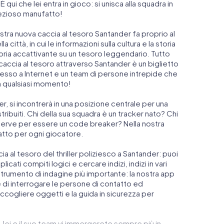
ui che lei entra in gioco: si unisca alla squadra in
prezioso manufatto!
stra nuova caccia al tesoro Santander fa proprio al
 città, in cui le informazioni sulla cultura e la storia
toria accattivante su un tesoro leggendario. Tutto
caccia al tesoro attraverso Santander è un biglietto
sso a Internet e un team di persone intrepide che
n qualsiasi momento!
der, si incontrerà in una posizione centrale per una
tribuiti. Chi della sua squadra è un tracker nato? Chi
 serve per essere un code breaker? Nella nostra
atto per ogni giocatore.
ccia al tesoro del thriller poliziesco a Santander: puoi
icati compiti logici e cercare indizi, indizi in vari
o strumento di indagine più importante: la nostra app
di interrogare le persone di contatto ed
accogliere oggetti e la guida in sicurezza per
, lei e il suo team vi immergerete sempre più in