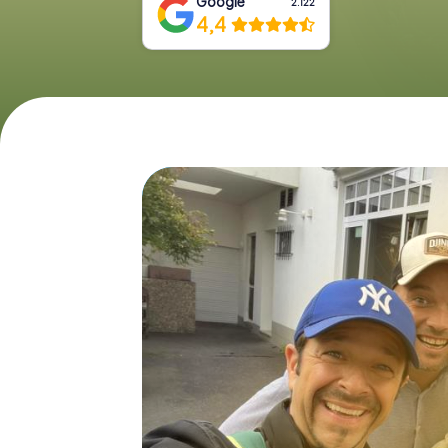
Google
2.122
4,4