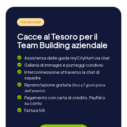
Naturale del Garraf invita a lunghe escursioni, dove
potrete godere di paesaggi mozzafiato. Se siete
interessati all'architettura locale, non perdete l'occasione
di visitare La Granja del Carme, una storica fattoria che
offre uno sguardo sulla vita rurale della regione. E se avete
voglia di un po' di freschezza, una visita alla costa tra
Cacce al Tesoro per il
Sitges e Vilanova i la Geltrú è l'ideale. Lì potrete
concludere la giornata con una rilassante passeggiata
Team Building aziendale
sulla spiaggia, godendo della fresca brezza marina.
Assistenza delle guide myCityHunt via chat
Galleria di immagini e punteggi condivisi
Interconnessione attraverso la chat di
squadra
Riprenotazione gratuita
(fino a 7 giorni prima
dell'evento)
Pagamento con carta di credito, PayPal o
su conto
Fattura IVA