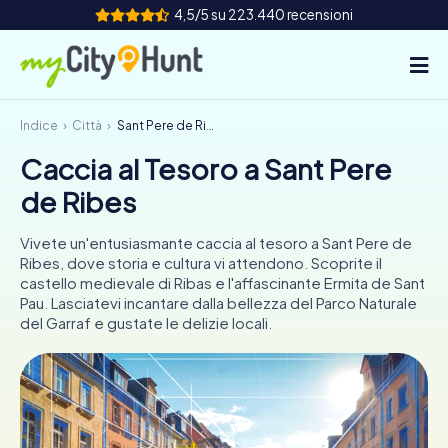
4,5/5 su 223.440 recensioni
Indice
Città
Sant Pere de Ribes
Come funziona
Caccia al Tesoro a Sant Pere
Città
de Ribes
Tour
Vivete un'entusiasmante caccia al tesoro a Sant Pere de
Ribes, dove storia e cultura vi attendono. Scoprite il
Team Building
castello medievale di Ribas e l'affascinante Ermita de Sant
Pau. Lasciatevi incantare dalla bellezza del Parco Naturale
Biglietti
del Garraf e gustate le delizie locali.
INT
AT
CH
DE
ES
FR
UK
IE
IT
NL