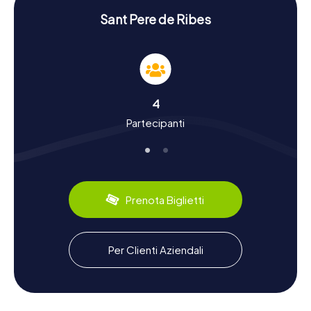
prova le vostre abilità investigative.
Sant Pere de Ribes
Vivere storia e cultura durante la caccia al
tesoro a Sant Pere de Ribes
Le cacce al tesoro di myCityHunt a Sant Pere de Ribes non
sono solo un'avventura, ma anche un'occasione per
scoprire di più sulla storia e la cultura della città. Sant Pere
4
de Ribes vanta un passato lungo e affascinante che risale
Partecipanti
all'epoca romana. Nei secoli la città si è evoluta in un
importante centro agricolo, noto soprattutto per i suoi
vini. Durante la vostra caccia al tesoro, scoprirete fatti
interessanti sulla cultura locale, come l'importanza della
produzione vinicola per la regione. Anche dal punto di
vista culinario, la città ha molto da offrire: non perdetevi le
Prenota Biglietti
specialità locali come le deliziose tapas e il famoso cava
catalano.
Esplorare i dintorni dopo la caccia al tesoro a
Per Clienti Aziendali
Sant Pere de Ribes
Dopo la vostra caccia al tesoro a Sant Pere de Ribes, ci
sono ancora molte meraviglie da scoprire. Il vicino Parco