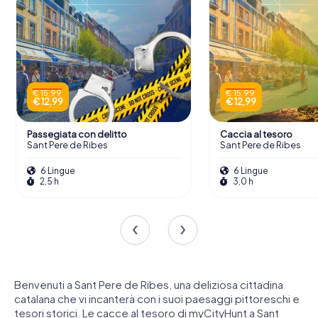
€ 15,99
€ 15,99
€ 12,99
€ 12,99
Passegiata con delitto
Caccia al tesoro
Sant Pere de Ribes
Sant Pere de Ribes
6 Lingue
6 Lingue
2,5 h
3,0 h
Benvenuti a Sant Pere de Ribes, una deliziosa cittadina
catalana che vi incanterà con i suoi paesaggi pittoreschi e
tesori storici. Le cacce al tesoro di myCityHunt a Sant