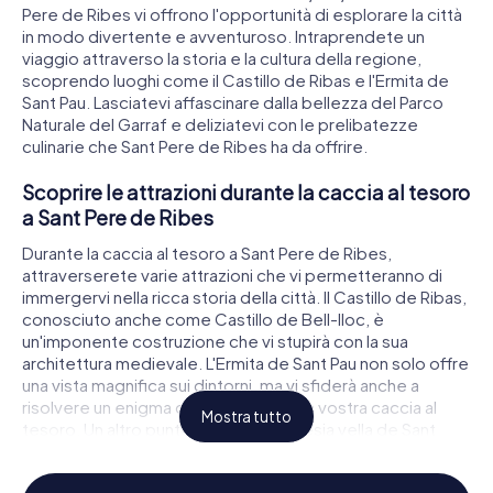
Pere de Ribes vi offrono l'opportunità di esplorare la città
in modo divertente e avventuroso. Intraprendete un
viaggio attraverso la storia e la cultura della regione,
scoprendo luoghi come il Castillo de Ribas e l'Ermita de
Sant Pau. Lasciatevi affascinare dalla bellezza del Parco
Naturale del Garraf e deliziatevi con le prelibatezze
culinarie che Sant Pere de Ribes ha da offrire.
Scoprire le attrazioni durante la caccia al tesoro
a Sant Pere de Ribes
Durante la caccia al tesoro a Sant Pere de Ribes,
attraverserete varie attrazioni che vi permetteranno di
immergervi nella ricca storia della città. Il Castillo de Ribas,
conosciuto anche come Castillo de Bell-lloc, è
un'imponente costruzione che vi stupirà con la sua
architettura medievale. L'Ermita de Sant Pau non solo offre
una vista magnifica sui dintorni, ma vi sfiderà anche a
risolvere un enigma che vi aiuterà nella vostra caccia al
Mostra tutto
tesoro. Un altro punto forte è la Església vella de Sant
Pere de Ribes, dove potrete approfondire la storia
religiosa della regione e allo stesso tempo mettere alla