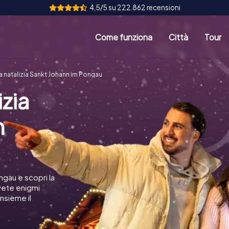
4,5/5 su 222.862 recensioni
Come funziona
Città
Tour
a natalizia Sankt Johann im Pongau
izia
m
ongau e scopri la
lvete enigmi
insieme il