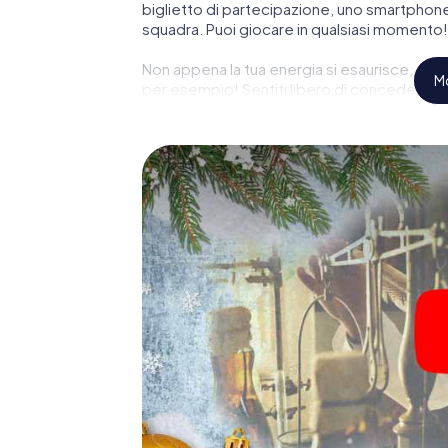
biglietto di partecipazione, uno smartphone 
squadra. Puoi giocare in qualsiasi momento!
Non appena la tua energia si esaurisce, puoi
Mo
per esempio! Sentiti libero di concederti un 
non dimenticare che da qualche parte a San
incommensurabile valore ti sta aspettando!
Un'opzione eccitante per la
[città]
La Avventura Natalizia costituisce anche un
aziendale a Sankt Johann im Pongau: una cacc
programma gastronomico della tua festa di 
gita al mercatino di Natale a Sankt Johann i
Avventura Natalizia. Dopo tutto, la caccia al
aspetta da una perfetta festa di Natale azi
lavoro di squadra e un suggestivo tema natali
indimenticabile chiusura dell'anno ed inseris
festa di Natale aziendale a Sankt Johann im