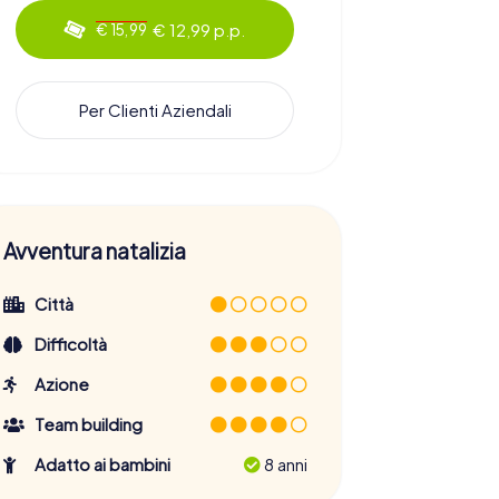
€ 12,99 p.p.
€ 15,99
Per Clienti Aziendali
Avventura natalizia
Città
Difficoltà
Azione
Team building
Adatto ai bambini
8 anni