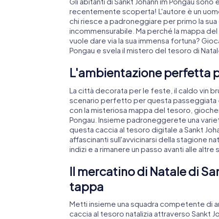
Gli abitanti di Sankt Johann im Pongau sono 
recentemente scoperta! L'autore è un uomo 
chi riesce a padroneggiare per primo la sua
incommensurabile. Ma perché la mappa del t
vuole dare via la sua immensa fortuna? Gioca
Pongau e svela il mistero del tesoro di Natal
L'ambientazione perfetta pe
La città decorata per le feste, il caldo vin 
scenario perfetto per questa passeggiata 
con la misteriosa mappa del tesoro, gioche
Pongau. Insieme padroneggerete una varietà d
questa caccia al tesoro digitale a Sankt Jo
affascinanti sull'avvicinarsi della stagione na
indizi e a rimanere un passo avanti alle altre
Il mercatino di Natale di 
tappa
Metti insieme una squadra competente di ami
caccia al tesoro natalizia attraverso Sankt J