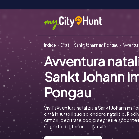
Indice
Città
Sankt Johann im Pongau
Avventur
Avventura natal
Sankt Johann i
Pongau
Vivi l'avventura natalizia a Sankt Johann im P
città in tutto il suo splendore natalizio. Riso
difficili, decifrate codici segreti e scoprite 
segreto del tesoro di Natale!