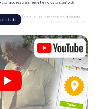
con accesso a Internet e il giusto spirito di
 fare una pausa o due - in un mercatino di Natale,
stra tutto
vin brulé o una cioccolata calda per riscaldarti - ma
kt Johann im Pongau, un tesoro di
 tua festa di Natale aziendale a
 ottimo programma per la tua festa di Natale
ia al tesoro interattiva può completare il
Natale aziendale a Sankt Johann im Pongau. E una
m Pongau sarà anche un punto culminante con la
 tesoro per smartphone offre tutto ciò che ci si
endale a Sankt Johann im Pongau: divertimento,
zio. Perciò regala ai tuoi colleghi un
ci la Avventura Natalizia nel programma della tua
 Pongau!