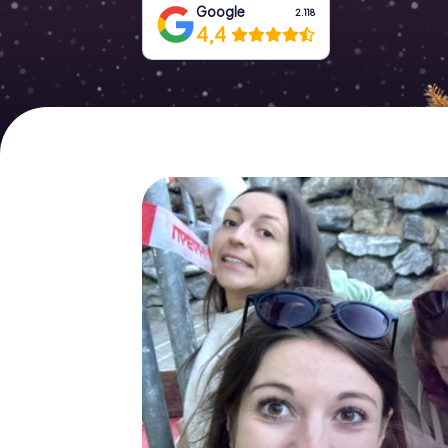
Google
2.118
4,4