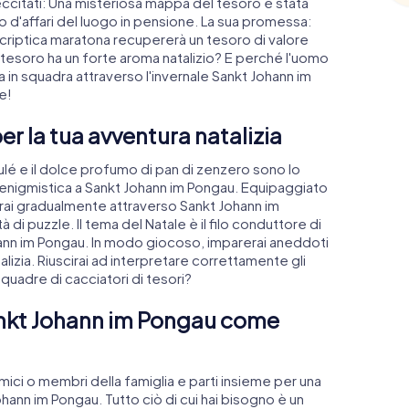
eccitati: Una misteriosa mappa del tesoro è stata
d'affari del luogo in pensione. La sua promessa:
 criptica maratona recupererà un tesoro di valore
esoro ha un forte aroma natalizio? E perché l'uomo
 in squadra attraverso l'invernale Sankt Johann im
e!
r la tua avventura natalizia
brulé e il dolce profumo di pan di zenzero sono lo
enigmistica a Sankt Johann im Pongau. Equipaggiato
rai gradualmente attraverso Sankt Johann im
i puzzle. Il tema del Natale è il filo conduttore di
hann im Pongau. In modo giocoso, imparerai aneddoti
talizia. Riuscirai ad interpretare correttamente gli
 squadre di cacciatori di tesori?
Sankt Johann im Pongau come
ci o membri della famiglia e parti insieme per una
ohann im Pongau. Tutto ciò di cui hai bisogno è un