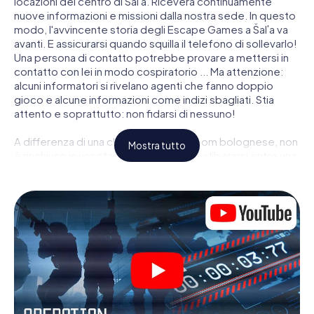
locazioni del centro di Šaľa. Riceverà continuamente
nuove informazioni e missioni dalla nostra sede. In questo
modo, l'avvincente storia degli Escape Games a Šaľa va
avanti. E assicurarsi quando squilla il telefono di sollevarlo!
Una persona di contatto potrebbe provare a mettersi in
contatto con lei in modo cospiratorio ... Ma attenzione:
alcuni informatori si rivelano agenti che fanno doppio
gioco e alcune informazioni come indizi sbagliati. Stia
attento e soprattutto: non fidarsi di nessuno!
A differenza di una classica Escape Room bolognese, non
Mostra tutto
è rinchiuso in una stanza dalla quale devi liberarsi entro una
data temporale. Questa caccia al tesoro per smartphone
dichiara che tutta Šaľa è il suo campo di gioco personale!
Il requisito tecnico per la sua avventura da agente a Šaľa é
uno smartphone con accesso a Internet mobile. Un clic le
dà accesso alla nostra app web. Non è necessario
installare nulla per essere trascinati nell'azione da video
interattivi, minigiochi complicati e molte altre funzionalità.
Lavori insieme con una squadra, origli le spie nemiche e
porti gli ufficiali di collegamento dalla sua parte. In questo
Escape Game a Šaľa lei e la sua squadra dovete essere