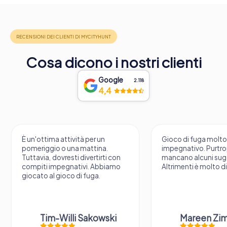
Cosa dicono i nostri clienti
Google
2.118
4,4
tà per un
Gioco di fuga molto
U
 mattina.
impegnativo. Purtroppo
f
divertirti con
mancano alcuni suggerimenti.
ivi. Abbiamo
Altrimenti è molto divertente.
i fuga.
 Sakowski
Mareen Zimmermann