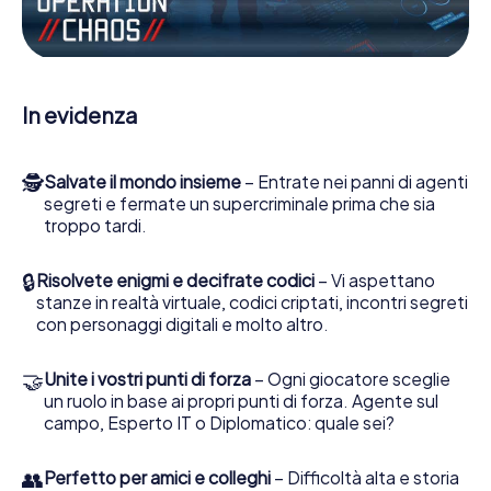
pronti a fermare i cattivi. A differenza di James Bond and
Co., tuttavia, non diventate eroi silenziosi: lei e la sua
squadra sarete immortalati nel punteggio più alto del Šaľa
e avrete accesso alla vostra personale galleria di
immagini. Il gioco di Escape di myCityHunt rende Šaľa, il
In evidenza
suo parco giochi di avventura. Acquisti i suoi biglietti nel
mondo dello spionaggio e degli agenti segreti e
trasformi Šaľa in un'Escape Room all'aperto!
🕵
Salvate il mondo insieme
– Entrate nei panni di agenti
segreti e fermate un supercriminale prima che sia
troppo tardi.
🔒
Risolvete enigmi e decifrate codici
– Vi aspettano
stanze in realtà virtuale, codici criptati, incontri segreti
con personaggi digitali e molto altro.
🤝
Unite i vostri punti di forza
– Ogni giocatore sceglie
un ruolo in base ai propri punti di forza. Agente sul
campo, Esperto IT o Diplomatico: quale sei?
👥
Perfetto per amici e colleghi
– Difficoltà alta e storia