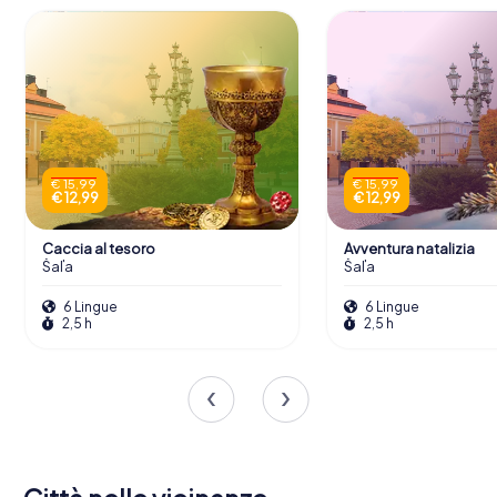
€ 15,99
€ 15,99
€ 12,99
€ 12,99
Caccia al tesoro
Avventura natalizia
Šaľa
Šaľa
6 Lingue
6 Lingue
2,5 h
2,5 h