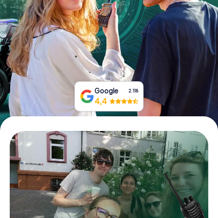
Prenota Biglietti
Acquista i Voucher
Google
2.118
4,4