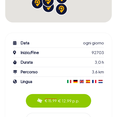
Data
ogni giorno
Inizio/Fine
92703
Durata
3,0 h
Percorso
3,6 km
Lingua
€ 12,99 p.p.
€ 15,99