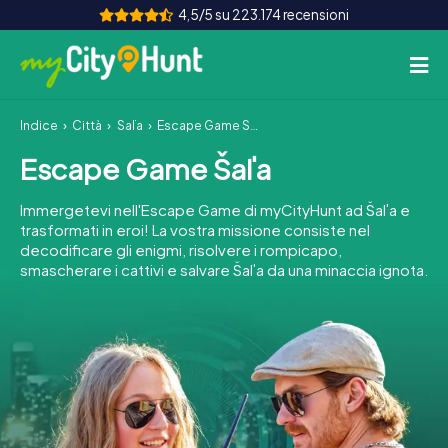
4,5/5 su 223.174 recensioni
Indice
Città
Šaľa
Escape Game Šaľa
Come funziona
Escape Game Šaľa
Città
Immergetevi nell'Escape Game di myCityHunt ad Šaľa e
Tour
trasformati in eroi! La vostra missione consiste nel
decodificare gli enigmi, risolvere i rompicapo,
smascherare i cattivi e salvare Šaľa da una minaccia ignota.
Team Building
Biglietti
INT
AT
CH
DE
ES
FR
UK
IE
IT
NL