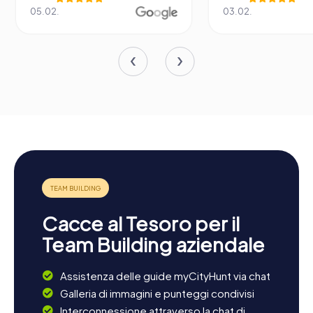
03.02.
1
Cacce al Tesoro per il
Team Building aziendale
Assistenza delle guide myCityHunt via chat
Galleria di immagini e punteggi condivisi
Interconnessione attraverso la chat di