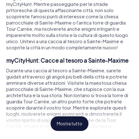
myCityHunt. Mentre passeggiate per le strade
pittoresche di questa affascinante città, non solo
scoprirete famosi punti di interesse come la chiesa
parrocchiale di Sainte-Maxime o l'antica torre di guardia
Tour Carrée, ma risolverete anche enigmi intriganti e
imparerete molto sulla storia e la cultura di questo luogo
unico. Unitevi a una caccia al tesoro a Sainte-Maxime e
scoprite la città in un modo completamente nuovo!
myCityHunt: Cacce al tesoro a Sainte-Maxime
Durante una caccia al tesoro a Sainte-Maxime, sarete
guidati attraverso gli angoli più belli della città e potrete
ammirare diverse attrazioni. Visitate la maestosa chiesa
parrocchiale di Sainte-Maxime, che stupisce con la sua
architettura e la sua storia. Non lontano si trova la torre di
guardia Tour Carrée, un altro punto forte che potrete
scoprire durante il vostro tour. Mentre esplorate questi
luoghi, risolverete enigmi avvincenti e dimostrerete il
vostro spirito di squadra. Anche il Musée de la Tour
Mostra tutto
Carrée, situato in un edificio storico, è una tappa
obbligata del vostro percorso. Qui potrete approfondire
la storia e l'arte locali.