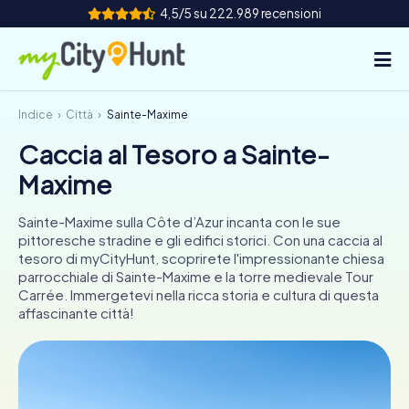
4,5/5 su 222.989 recensioni
Indice
Città
Sainte-Maxime
Come funziona
Caccia al Tesoro a Sainte-
Città
Maxime
Tour
Sainte-Maxime sulla Côte d’Azur incanta con le sue
pittoresche stradine e gli edifici storici. Con una caccia al
Team Building
tesoro di myCityHunt, scoprirete l'impressionante chiesa
parrocchiale di Sainte-Maxime e la torre medievale Tour
Biglietti
Carrée. Immergetevi nella ricca storia e cultura di questa
affascinante città!
INT
AT
CH
DE
ES
FR
UK
IE
IT
NL