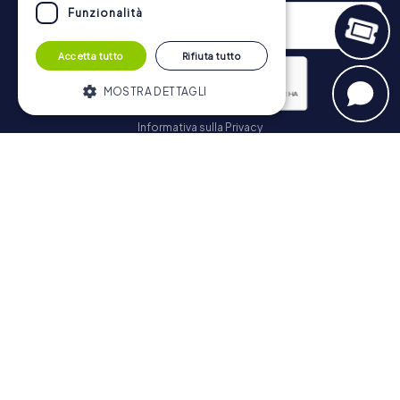
Funzionalità
Accetta tutto
Rifiuta tutto
MOSTRA DETTAGLI
Informativa sulla Privacy
Strettamente necessari
Performance
Iscriviti
Targeting
Funzionalità
I cookie strettamente necessari
consentono le funzionalità principali del
Navigazione
sito web come l'accesso dell'utente e la
gestione dell'account. Il sito web non può
essere utilizzato correttamente senza i
Biglietti
cookie strettamente necessari.
Negozio di Voucher
Fornitore /
Nome
Scadenza
Descrizione
Explorer Blog
Dominio
Recensioni su myCityHunt
PHPSESSID
PHP.net
Sessione
Cookie
www.mycityhunt.it
generato da
Contatto
applicazioni
basate sul
Informativa sulla Privacy
linguaggio