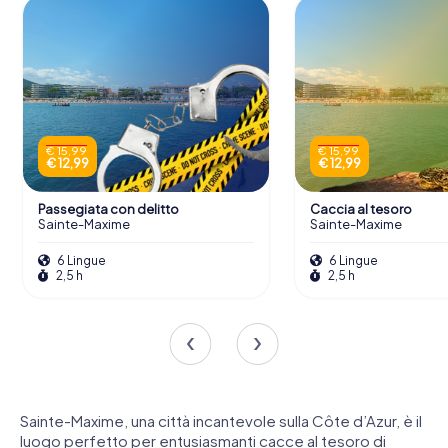
€ 15,99
€ 15,99
€ 12,99
€ 12,99
Passegiata con delitto
Caccia al tesoro
Sainte-Maxime
Sainte-Maxime
6 Lingue
6 Lingue
2,5 h
2,5 h
Sainte-Maxime, una città incantevole sulla Côte d’Azur, è il
luogo perfetto per entusiasmanti cacce al tesoro di