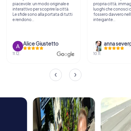
piacevole: un modo originale e
propria città, immagi
interattivo per scoprire la città.
luoghi che conosci
Le sfide sono alla portata di tutti
fossero davvero nel
e rendono...
inteigante...
Alice Giustetto
anna severg
11.12.
10.11.