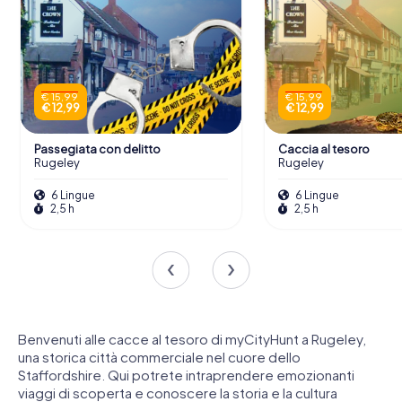
€ 15,99
€ 15,99
€ 12,99
€ 12,99
Passegiata con delitto
Caccia al tesoro
Rugeley
Rugeley
6 Lingue
6 Lingue
2,5 h
2,5 h
Benvenuti alle cacce al tesoro di myCityHunt a Rugeley,
una storica città commerciale nel cuore dello
Staffordshire. Qui potrete intraprendere emozionanti
viaggi di scoperta e conoscere la storia e la cultura