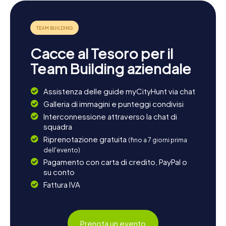
offrono numerose opportunità di relax e ulteriori
esplorazioni. Il vicino Cannock Chase è una splendida area
naturale ideale per escursioni a piedi e in bicicletta. Anche
il Blithfield Reservoir invita a una passeggiata rilassante e
offre uno scenario incantevole per rivivere le impressioni
Cacce al Tesoro per il
della giornata. Se desiderate saperne di più sulla regione,
è consigliabile visitare le città vicine come Stafford o
Team Building aziendale
Lichfield. Qui potrete scoprire altre attrazioni storiche e
godervi la tipica ospitalità della regione.
Assistenza delle guide myCityHunt via chat
Galleria di immagini e punteggi condivisi
Interconnessione attraverso la chat di
squadra
Riprenotazione gratuita
(fino a 7 giorni prima
dell'evento)
Pagamento con carta di credito, PayPal o
su conto
Fattura IVA
Prenota un evento