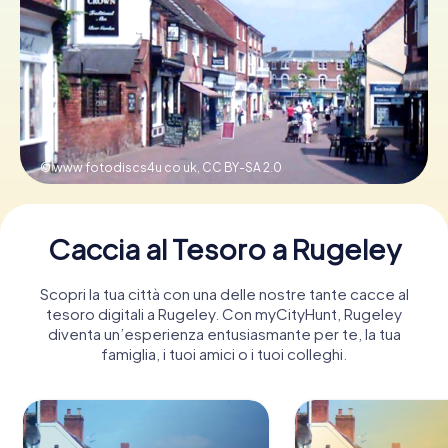
Prenota Biglietti
Acquista i Voucher
© www fotodiscs4u co uk,
CC BY-SA 2.0
Caccia al Tesoro a Rugeley
Scopri la tua città con una delle nostre tante cacce al
tesoro digitali a Rugeley. Con myCityHunt, Rugeley
diventa un’esperienza entusiasmante per te, la tua
famiglia, i tuoi amici o i tuoi colleghi.