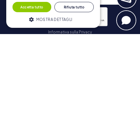
Accetta tutto
Rifiuta tutto
MOSTRA DETTAGLI
Informativa sulla Privacy
Strettamente necessari
Performance
Iscriviti
Targeting
Funzionalità
I cookie strettamente necessari
consentono le funzionalità principali del
Navigazione
sito web come l'accesso dell'utente e la
gestione dell'account. Il sito web non può
essere utilizzato correttamente senza i
Biglietti
cookie strettamente necessari.
Negozio di Voucher
Fornitore /
Nome
Scadenza
Descrizione
Explorer Blog
Dominio
Recensioni su myCityHunt
PHPSESSID
PHP.net
Sessione
Cookie
www.mycityhunt.it
generato da
Contatto
applicazioni
basate sul
Informativa sulla Privacy
linguaggio
PHP. Si tratta
di un