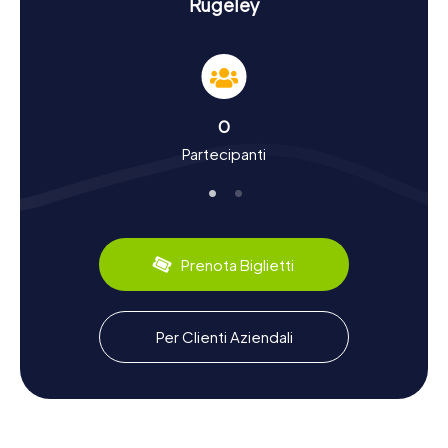
Rugeley
fondo nella storia della città.
Vivere la storia e la cultura durante una caccia al
tesoro a Rugeley
Rugeley ha una storia movimentata che risale al Medioevo.
0
Un tempo, la città era un importante centro per
Partecipanti
l'estrazione del carbone, un'eredità che è ancora
presente nel paesaggio e nei racconti degli abitanti locali.
Durante la vostra caccia al tesoro a Rugeley, scoprirete di
più sul passato industriale della città e sul suo sviluppo fino
alla chiusura dell'ultima miniera di carbone nel 1991. Un altro
capitolo interessante è l'apertura del centro di
Prenota Biglietti
distribuzione di Amazon nel 2011, che ha rappresentato un
nuovo impulso economico per la regione. Dal punto di
vista culinario, potrete gustare piatti tradizionali inglesi
serviti nei pub e ristoranti locali.
Per Clienti Aziendali
Esplorare i dintorni dopo la caccia al tesoro a
Rugeley
Dopo una stimolante caccia al tesoro a Rugeley, i dintorni