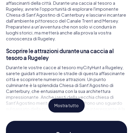
affascinanti della città. Durante una caccia al tesoro a
Rugeley, avrete l'opportunità di esplorare l'imponente
Chiesa di Sant'Agostino di Canterbury e lasciarvi incantare
dall'ambiente pittoresco del Canale Trent and Mersey.
Preparatevi a un'avventura che non solo vi condurrà in
luoghi storici, ma metterà anche alla prova la vostra
conoscenza di Rugeley.
Scoprire le attrazioni durante una caccia al
tesoro a Rugeley
Durante le vostre cacce al tesoro myCityHunt a Rugeley,
sarete guidati attraverso le strade di questa affascinante
città e scoprirete numerose attrazioni. Un punto
culminante è la splendida Chiesa di Sant'Agostino di
Canterbury, che entusiasma con la sua architettura
impressionante. Anche i resti della vecchia chiesa di
Sant'Agostino meritano una visita e offrono uno sguardo
Mostra tutto
sul passato della città. Un altro obiettivo interessante è la
chiesa di San Giuseppe e Sant'Etheldreda, che affascina
con la sua ricca storia. Durante la vostra caccia al tesoro a
Rugeley, non solo visiterete questi luoghi, ma risolverete
anche enigmi intricati che vi faranno immergere più a