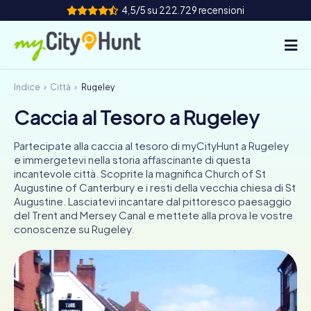
4,5/5 su 222.729 recensioni
Indice
Città
Rugeley
Come funziona
Caccia al Tesoro a Rugeley
Città
Partecipate alla caccia al tesoro di myCityHunt a Rugeley
Tour
e immergetevi nella storia affascinante di questa
incantevole città. Scoprite la magnifica Church of St
Augustine of Canterbury e i resti della vecchia chiesa di St
Team Building
Augustine. Lasciatevi incantare dal pittoresco paesaggio
del Trent and Mersey Canal e mettete alla prova le vostre
Biglietti
conoscenze su Rugeley.
INT
AT
CH
DE
ES
FR
UK
IE
IT
NL