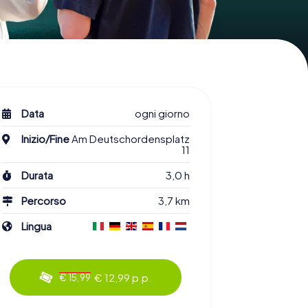
Data
ogni giorno
Inizio/Fine
Am Deutschordensplatz
11
Durata
3,0 h
Percorso
3,7 km
Lingua
€ 12,99 p.p.
€ 15,99