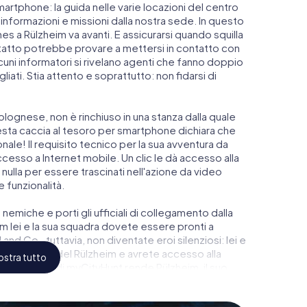
martphone: la guida nelle varie locazioni del centro
nformazioni e missioni dalla nostra sede. In questo
s a Rülzheim va avanti. E assicurarsi quando squilla
ontatto potrebbe provare a mettersi in contatto con
lcuni informatori si rivelano agenti che fanno doppio
iati. Stia attento e soprattutto: non fidarsi di
lognese, non è rinchiuso in una stanza dalla quale
esta caccia al tesoro per smartphone dichiara che
ale! Il requisito tecnico per la sua avventura da
esso a Internet mobile. Un clic le dà accesso alla
nulla per essere trascinati nell'azione da video
e funzionalità.
 nemiche e porti gli ufficiali di collegamento dalla
 lei e la sua squadra dovete essere pronti a
and Co., tuttavia, non diventate eroi silenziosi: lei e
gio più alto del Rülzheim e avrete accesso alla
stra tutto
co di Escape di myCityHunt rende Rülzheim, il suo
glietti nel mondo dello spionaggio e degli agenti
oom all'aperto!