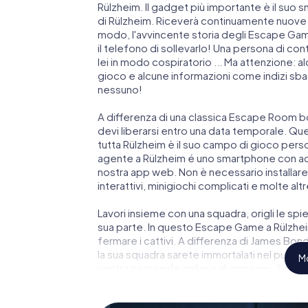
Rülzheim. Il gadget più importante è il suo s
di Rülzheim. Riceverà continuamente nuove i
modo, l'avvincente storia degli Escape Game
il telefono di sollevarlo! Una persona di c
lei in modo cospiratorio ... Ma attenzione: a
gioco e alcune informazioni come indizi sbagl
nessuno!
A differenza di una classica Escape Room bo
devi liberarsi entro una data temporale. Qu
tutta Rülzheim è il suo campo di gioco person
agente a Rülzheim é uno smartphone con acc
nostra app web. Non è necessario installare 
interattivi, minigiochi complicati e molte altr
Lavori insieme con una squadra, origli le spie
sua parte. In questo Escape Game a Rülzheim
fermare i cattivi. A differenza di James Bond 
la sua squadra sarete immortalati nel punteg
Mo
vostra personale galleria di immagini. Il gio
parco giochi di avventura. Acquisti i suoi bi
segreti e trasformi Rülzheim in un'Escape R