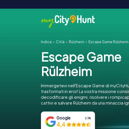
Indice
Città
Rülzheim
Escape Game Rülzheim
Escape Game
Rülzheim
Immergetevi nell'Escape Game di myCityHu
trasformati in eroi! La vostra missione consi
decodificare gli enigmi, risolvere i rompica
cattivi e salvare Rülzheim da una minaccia ig
Google
2.118
4,4