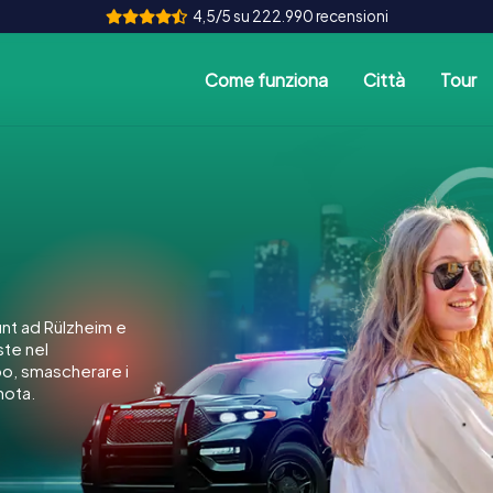
4,5/5 su 222.990 recensioni
Come funziona
Città
Tour
nt ad Rülzheim e
ste nel
po, smascherare i
nota.