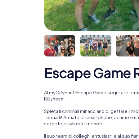
Escape Game R
Al myCityHunt Escape Game seguirà le orme
Rülzheim!
Spietati criminali minacciano di gettare il mo
fermarli! Armato di smartphone, acume e una
segreto e salverà il mondo.
Il suo team di colleghi entusiasti è al suo fi