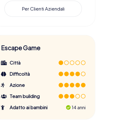
Per Clienti Aziendali
Escape Game
Città
Difficoltà
Azione
Team building
Adatto ai bambini
14 anni