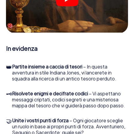
indizi, indizi in vari luoghi della città. Il suo smartphone è il
suo strumento di indagine più importante: la nostra app
web sviluppata appositamente le consente di interrogare
le persone di contatto ed esaminare stringhe
enigmatiche, la aiuta a raccogliere oggetti e la guida in
sicurezza per Rottweil.
Nel corso della caccia al tesoro a Rottweil, lei e il suo team
In evidenza
vi immergerete sempre più in profondità
nell'emozionante storia, presto scoprirete che il prezioso
tesoro è a pochi passi di distanza.
👑
Partite insieme a caccia di tesori
– In questa
avventura in stile Indiana Jones, vi lancerete in
squadra alla ricerca di un antico tesoro perduto.
🗝
Risolvete enigmi e decifrate codici
– Vi aspettano
messaggi criptati, codici segreti e una misteriosa
mappa del tesoro che vi guiderà passo dopo passo.
🤝
Unite i vostri punti di forza
– Ogni giocatore sceglie
un ruolo in base ai propri punti di forza. Avventuriero,
Segugio o Sacerdote: quale sei?