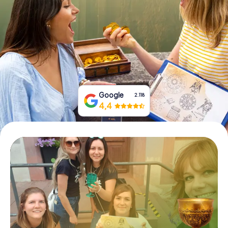
Prenota Biglietti
Acquista i Voucher
Google
2.118
4,4