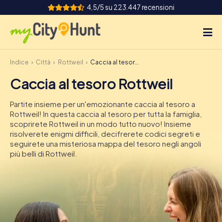
4,5/5 su 223.447 recensioni
Indice
Città
Rottweil
Caccia al tesoro Rottweil
Come funziona
Caccia al tesoro Rottweil
Città
Partite insieme per un'emozionante caccia al tesoro a
Tour
Rottweil! In questa caccia al tesoro per tutta la famiglia,
scoprirete Rottweil in un modo tutto nuovo! Insieme
risolverete enigmi difficili, decifrerete codici segreti e
Team Building
seguirete una misteriosa mappa del tesoro negli angoli
più belli di Rottweil.
Biglietti
INT
AT
CH
DE
ES
FR
UK
IE
IT
NL