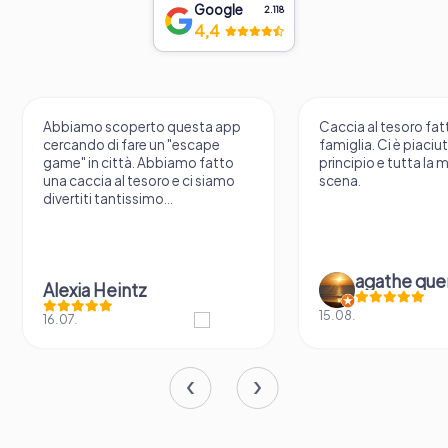
Google
2.118
4,4
Abbiamo scoperto questa app
Caccia al tesoro fatt
cercando di fare un "escape
famiglia. Ci è piaciu
game" in città. Abbiamo fatto
principio e tutta la 
una caccia al tesoro e ci siamo
scena.
divertiti tantissimo...
agathe que
Alexia Heintz
15.08.
16.07.