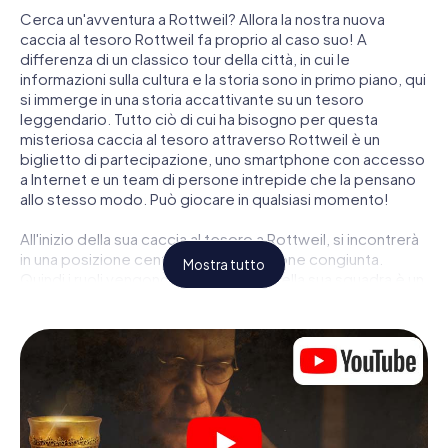
Cerca un'avventura a Rottweil? Allora la nostra nuova
caccia al tesoro Rottweil fa proprio al caso suo! A
differenza di un classico tour della città, in cui le
informazioni sulla cultura e la storia sono in primo piano, qui
si immerge in una storia accattivante su un tesoro
leggendario. Tutto ciò di cui ha bisogno per questa
misteriosa caccia al tesoro attraverso Rottweil è un
biglietto di partecipazione, uno smartphone con accesso
a Internet e un team di persone intrepide che la pensano
allo stesso modo. Può giocare in qualsiasi momento!
All'inizio della sua caccia al tesoro a Rottweil, si incontrerà
in una posizione centrale per una riunione congiunta.
Mostra tutto
Quindi i ruoli vengono distribuiti. Chi della sua squadra è un
tracker nato? Chi è un vero avventuriero? E chi ha quello
che serve per essere un code breaker? Nella nostra
caccia al tesoro a Rottweil c'è un ruolo adatto per ogni
giocatore.
Una volta assegnati i ruoli, può iniziare la caccia al tesoro
del thriller poliziesco a Rottweil: puoi decifrare codici
crittografati, risolvere complicati compiti logici e cercare