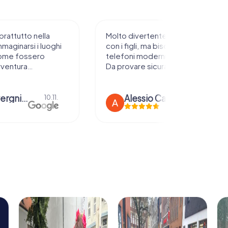
prattutto nella
Molto divertente da sperimentare
mmaginarsi i luoghi
con i figli, ma bisogna avere
ome fossero
telefoni moderni e rete stabile.
vventura…
Da provare sicuramente !
anna severgnini
Alessio Car
10.11.
21.08.