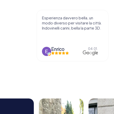
 consiglio di
Esperienza davvero bella, un
ndendovi
modo diverso per visitare la città.
stupenda.
Indovinelli carini, bella la parte 3D.
o
Enrico
15.03.
04.01.