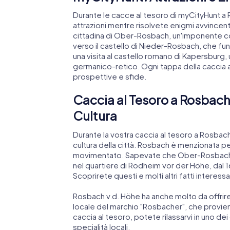
Durante le cacce al tesoro di myCityHunt a 
attrazioni mentre risolvete enigmi avvincenti.
cittadina di Ober-Rosbach, un'imponente cost
verso il castello di Nieder-Rosbach, che fu
una visita al castello romano di Kapersburg,
germanico-retico. Ogni tappa della caccia a
prospettive e sfide.
Caccia al Tesoro a Rosbach 
Cultura
Durante la vostra caccia al tesoro a Rosbach 
cultura della città. Rosbach è menzionata pe
movimentato. Sapevate che Ober-Rosbach e
nel quartiere di Rodheim vor der Höhe, dal 16
Scoprirete questi e molti altri fatti interessa
Rosbach v.d. Höhe ha anche molto da offrire 
locale del marchio "Rosbacher", che provie
caccia al tesoro, potete rilassarvi in uno dei 
specialità locali.