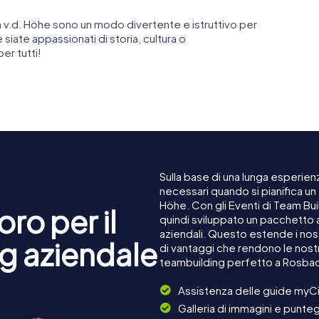
 v.d. Höhe sono un modo divertente e istruttivo per
 siate appassionati di storia, cultura o
er tutti!
Sulla base di una lunga esperienz
necessari quando si pianifica un
Höhe. Con gli Eventi di Team Bu
ro per il
quindi sviluppato un pacchetto 
aziendali. Questo estende i nost
g aziendale
di vantaggi che rendono le nost
teambuilding perfetto a Rosbac
Assistenza delle guide myCi
Galleria di immagini e punteg