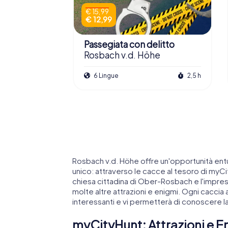
€ 15,99
€ 12,99
Passegiata con delitto
Rosbach v.d. Höhe
6 Lingue
2,5 h
Rosbach v.d. Höhe offre un'opportunità ent
unico: attraverso le cacce al tesoro di myCi
chiesa cittadina di Ober-Rosbach e l'impre
molte altre attrazioni e enigmi. Ogni caccia 
interessanti e vi permetterà di conoscere la 
myCityHunt: Attrazioni e E