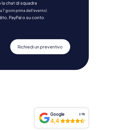
la chat di squadra
 a 7 giorni prima dell'evento)
ito, PayPal o su conto
Richiedi un preventivo
Google
2.118
4,4