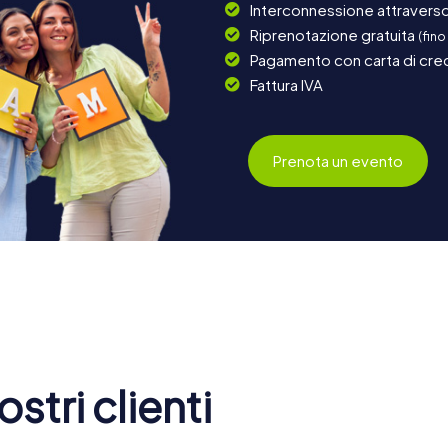
Interconnessione attraverso 
Riprenotazione gratuita
(fino
Pagamento con carta di cred
Fattura IVA
Prenota un evento
stri clienti