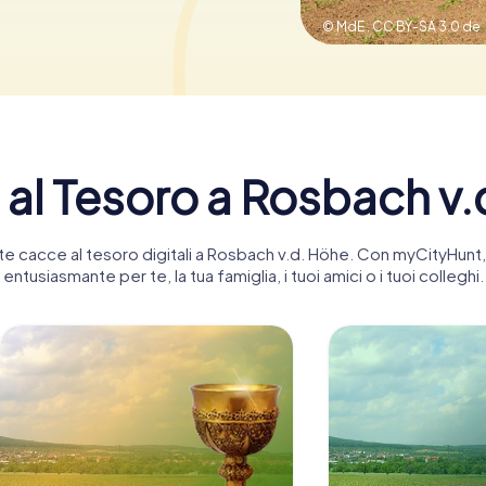
© MdE ,
CC BY-SA 3.0 de
 al Tesoro a Rosbach v.
tante cacce al tesoro digitali a Rosbach v.d. Höhe. Con myCityHun
entusiasmante per te, la tua famiglia, i tuoi amici o i tuoi colleghi.