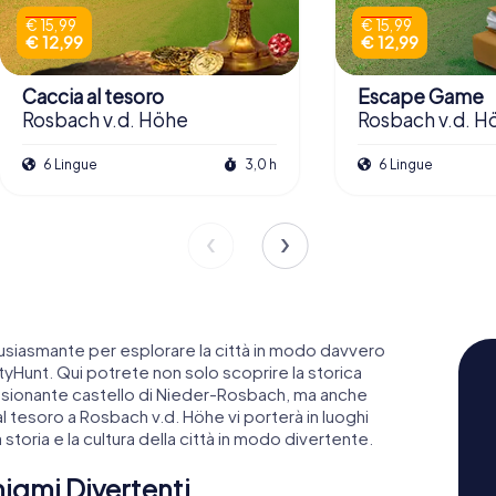
€ 15,99
€ 15,99
€ 12,99
€ 12,99
Caccia al tesoro
Escape Game
Rosbach v.d. Höhe
Rosbach v.d. H
6 Lingue
3,0 h
6 Lingue
usiasmante per esplorare la città in modo davvero
tyHunt. Qui potrete non solo scoprire la storica
ssionante castello di Nieder-Rosbach, ma anche
al tesoro a Rosbach v.d. Höhe vi porterà in luoghi
storia e la cultura della città in modo divertente.
nigmi Divertenti