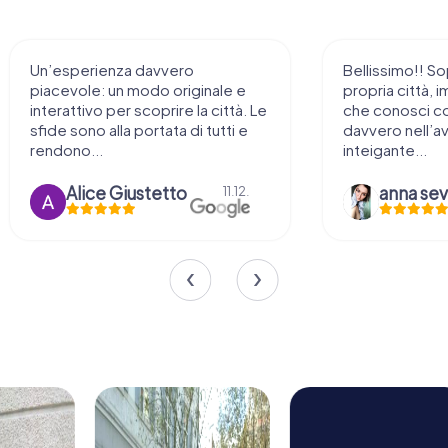
Un’esperienza davvero
Bellissimo!! So
piacevole: un modo originale e
propria città, i
interattivo per scoprire la città. Le
che conosci c
sfide sono alla portata di tutti e
davvero nell’a
rendono...
inteigante...
Alice Giustetto
11.12.