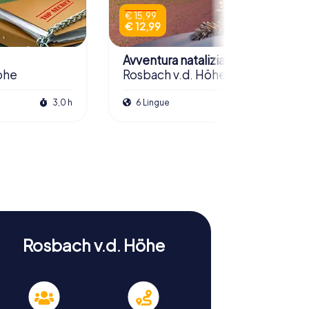
€ 15,99
€ 12,99
Avventura natalizia
öhe
Rosbach v.d. Höhe
3,0 h
6 Lingue
2,5 h
Rosbach v.d. Höhe