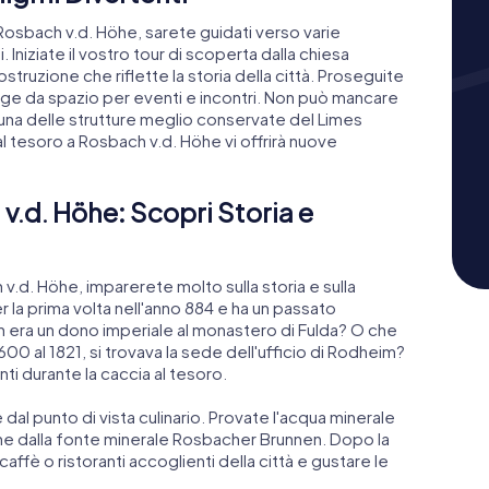
Rosbach v.d. Höhe, sarete guidati verso varie
 Iniziate il vostro tour di scoperta dalla chiesa
ruzione che riflette la storia della città. Proseguite
nge da spazio per eventi e incontri. Non può mancare
 una delle strutture meglio conservate del Limes
l tesoro a Rosbach v.d. Höhe vi offrirà nuove
v.d. Höhe: Scopri Storia e
v.d. Höhe, imparerete molto sulla storia e sulla
r la prima volta nell'anno 884 e ha un passato
ra un dono imperiale al monastero di Fulda? O che
00 al 1821, si trovava la sede dell'ufficio di Rodheim?
nti durante la caccia al tesoro.
dal punto di vista culinario. Provate l'acqua minerale
ne dalla fonte minerale Rosbacher Brunnen. Dopo la
caffè o ristoranti accoglienti della città e gustare le