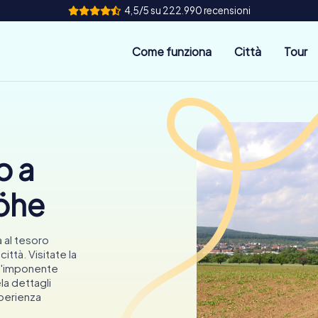
4,5/5 su 222.990 recensioni
Come funziona
Città
Tour
o a
öhe
 al tesoro
ittà. Visitate la
 l'imponente
la dettagli
sperienza