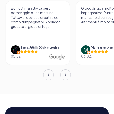
È un'ottima attività per un
Gioco di fuga molto
pomeriggio o una mattina.
impegnativo. Purtroppo
Tuttavia, dovresti divertirti con
mancano alcuni suggeri
compiti impegnativi. Abbiamo
Altrimenti è molto divert
giocato al gioco di fuga.
Tim-Willi Sakowski
Mareen Zimm
05.02.
03.02.