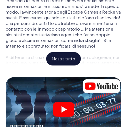
locazioni del centro di Recke. Riceverà continuamente
nuove informazioni e missioni dalla nostra sede. In questo
modo, l'avvincente storia degli Escape Games a Recke va
avanti. E assicurarsi quando squilla il telefono di sollevarlo!
Una persona di contatto potrebbe provare a mettersi in
contatto con lei in modo cospiratorio ... Ma attenzione:
alcuni informatori si rivelano agenti che fanno doppio
gioco e alcune informazioni come indizi sbagliati. Stia
attento e soprattutto: non fidarsi di nessuno!
A differenza di una classica Escape Room bolognese, non
Mostra tutto
è rinchiuso in una stanza dalla quale devi liberarsi entro una
data temporale. Questa caccia al tesoro per smartphone
dichiara che tutta Recke è il suo campo di gioco
personale! Il requisito tecnico per la sua avventura da
agente a Recke é uno smartphone con accesso a Internet
mobile. Un clic le dà accesso alla nostra app web. Non è
necessario installare nulla per essere trascinati nell'azione
da video interattivi, minigiochi complicati e molte altre
funzionalità.
Lavori insieme con una squadra, origli le spie nemiche e
porti gli ufficiali di collegamento dalla sua parte. In questo