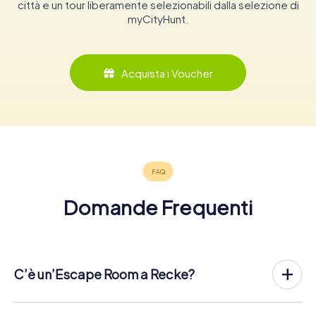
città e un tour liberamente selezionabili dalla selezione di
myCityHunt.
Acquista i Voucher
Domande Frequenti
C’è un’Escape Room a Recke?
Recke ha ora un exit game nel centro della città!
Lì Escape Game all'aperto di myCityHunt a Recke si