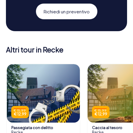
Richiedi un preventivo
Altri tour in Recke
€ 15,99
€ 15,99
€ 12,99
€ 12,99
Passegiata con delitto
Caccia al tesoro
Recke
Recke