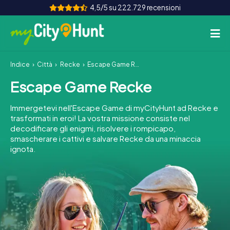
4,5/5 su 222.729 recensioni
Indice
Città
Recke
Escape Game Recke
Come funziona
Escape Game Recke
Città
Immergetevi nell'Escape Game di myCityHunt ad Recke e
Tour
trasformati in eroi! La vostra missione consiste nel
decodificare gli enigmi, risolvere i rompicapo,
smascherare i cattivi e salvare Recke da una minaccia
Team Building
ignota.
Biglietti
INT
AT
CH
DE
ES
FR
UK
IE
IT
NL