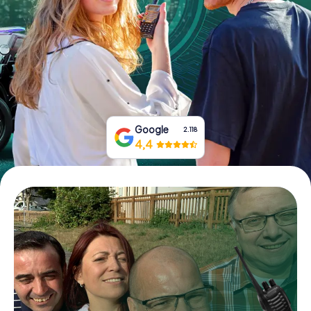
Prenota Biglietti
Acquista i Voucher
Google
2.118
4,4