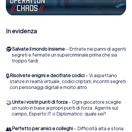
Escape Game a Recke lei e la sua squadra dovete essere
pronti a fermare i cattivi. A differenza di James Bond and
Co., tuttavia, non diventate eroi silenziosi: lei e la sua
squadra sarete immortalati nel punteggio più alto del
Recke e avrete accesso alla vostra personale galleria di
In evidenza
immagini. Il gioco di Escape di myCityHunt rende Recke, il
suo parco giochi di avventura. Acquisti i suoi biglietti nel
mondo dello spionaggio e degli agenti segreti e
🕵
Salvate il mondo insieme
– Entrate nei panni di agenti
trasformi Recke in un'Escape Room all'aperto!
segreti e fermate un supercriminale prima che sia
troppo tardi.
🔒
Risolvete enigmi e decifrate codici
– Vi aspettano
stanze in realtà virtuale, codici criptati, incontri segreti
con personaggi digitali e molto altro.
🤝
Unite i vostri punti di forza
– Ogni giocatore sceglie
un ruolo in base ai propri punti di forza. Agente sul
campo, Esperto IT o Diplomatico: quale sei?
👥
Perfetto per amici e colleghi
– Difficoltà alta e storia