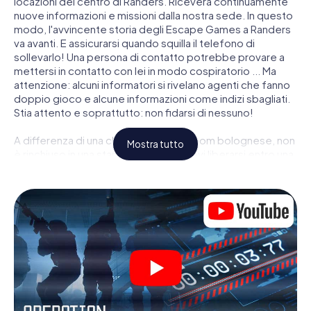
locazioni del centro di Randers. Riceverà continuamente
nuove informazioni e missioni dalla nostra sede. In questo
modo, l'avvincente storia degli Escape Games a Randers
va avanti. E assicurarsi quando squilla il telefono di
sollevarlo! Una persona di contatto potrebbe provare a
mettersi in contatto con lei in modo cospiratorio ... Ma
attenzione: alcuni informatori si rivelano agenti che fanno
doppio gioco e alcune informazioni come indizi sbagliati.
Stia attento e soprattutto: non fidarsi di nessuno!
A differenza di una classica Escape Room bolognese, non
Mostra tutto
è rinchiuso in una stanza dalla quale devi liberarsi entro una
data temporale. Questa caccia al tesoro per smartphone
dichiara che tutta Randers è il suo campo di gioco
personale! Il requisito tecnico per la sua avventura da
agente a Randers é uno smartphone con accesso a
Internet mobile. Un clic le dà accesso alla nostra app web.
Non è necessario installare nulla per essere trascinati
nell'azione da video interattivi, minigiochi complicati e
molte altre funzionalità.
Lavori insieme con una squadra, origli le spie nemiche e
porti gli ufficiali di collegamento dalla sua parte. In questo