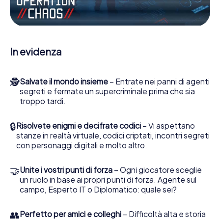
Escape Game a Randers lei e la sua squadra dovete
essere pronti a fermare i cattivi. A differenza di James
Bond and Co., tuttavia, non diventate eroi silenziosi: lei e
la sua squadra sarete immortalati nel punteggio più alto
del Randers e avrete accesso alla vostra personale
In evidenza
galleria di immagini. Il gioco di Escape di myCityHunt rende
Randers, il suo parco giochi di avventura. Acquisti i suoi
biglietti nel mondo dello spionaggio e degli agenti
🕵
Salvate il mondo insieme
– Entrate nei panni di agenti
segreti e trasformi Randers in un'Escape Room all'aperto!
segreti e fermate un supercriminale prima che sia
troppo tardi.
🔒
Risolvete enigmi e decifrate codici
– Vi aspettano
stanze in realtà virtuale, codici criptati, incontri segreti
con personaggi digitali e molto altro.
🤝
Unite i vostri punti di forza
– Ogni giocatore sceglie
un ruolo in base ai propri punti di forza. Agente sul
campo, Esperto IT o Diplomatico: quale sei?
👥
Perfetto per amici e colleghi
– Difficoltà alta e storia