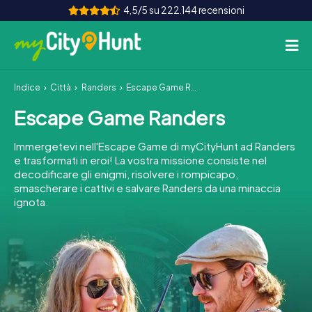
4,5/5 su 222.144 recensioni
Indice
Città
Randers
Escape Game Randers
Come funziona
Escape Game Randers
Città
Immergetevi nell'Escape Game di myCityHunt ad Randers
Tour
e trasformati in eroi! La vostra missione consiste nel
decodificare gli enigmi, risolvere i rompicapo,
smascherare i cattivi e salvare Randers da una minaccia
Team Building
ignota.
Biglietti
INT
AT
CH
DE
ES
FR
UK
IE
IT
NL