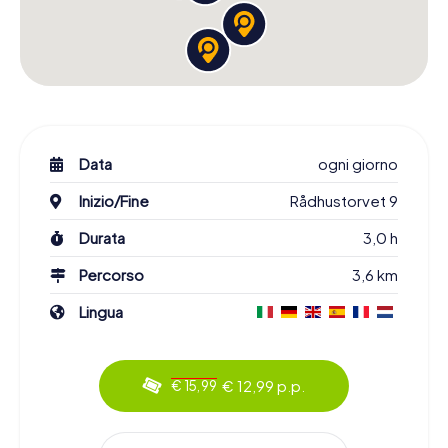
Data
ogni giorno
Inizio/Fine
Rådhustorvet 9
Durata
3,0 h
Percorso
3,6 km
Lingua
€ 12,99 p.p.
€ 15,99