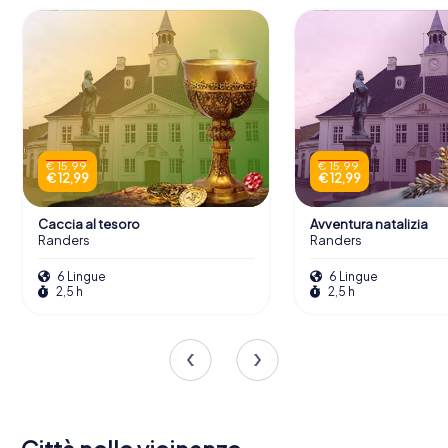
€ 15,99
€ 15,99
€ 12,99
€ 12,99
Caccia al tesoro
Avventura natalizia
Randers
Randers
6 Lingue
6 Lingue
2,5 h
2,5 h