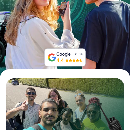
Prenota Biglietti
Acquista i Voucher
Google
2.104
4,4