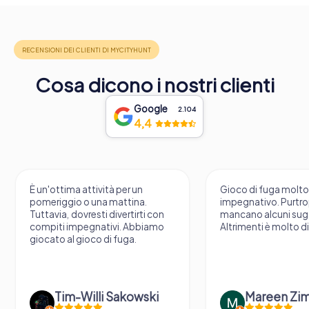
Cosa dicono i nostri clienti
Google
2.104
4,4
È un'ottima attività per un
Gioco di fuga molt
pomeriggio o una mattina.
impegnativo. Purtr
Tuttavia, dovresti divertirti con
mancano alcuni sug
compiti impegnativi. Abbiamo
Altrimenti è molto d
giocato al gioco di fuga.
Tim-Willi Sakowski
Mareen Zi