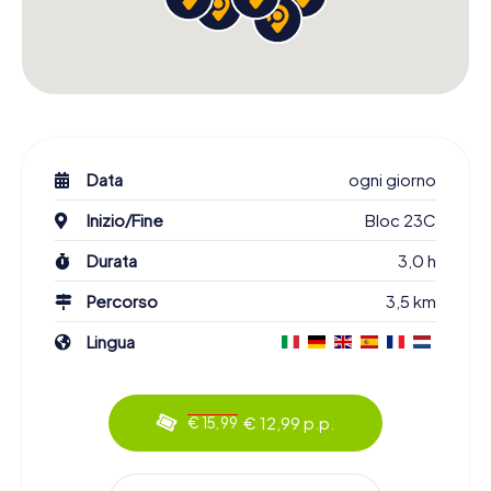
Data
ogni giorno
Inizio/Fine
Bloc 23C
Durata
3,0 h
Percorso
3,5 km
Lingua
€ 12,99 p.p.
€ 15,99