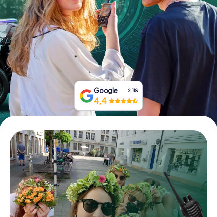
Prenota Biglietti
Acquista i Voucher
Google
2.118
4,4