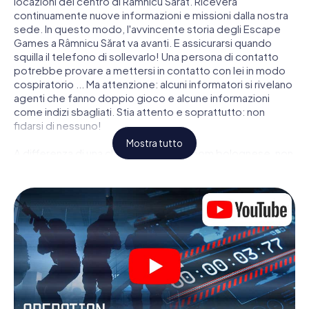
locazioni del centro di Râmnicu Sărat. Riceverà
continuamente nuove informazioni e missioni dalla nostra
sede. In questo modo, l'avvincente storia degli Escape
Games a Râmnicu Sărat va avanti. E assicurarsi quando
squilla il telefono di sollevarlo! Una persona di contatto
potrebbe provare a mettersi in contatto con lei in modo
cospiratorio ... Ma attenzione: alcuni informatori si rivelano
agenti che fanno doppio gioco e alcune informazioni
come indizi sbagliati. Stia attento e soprattutto: non
fidarsi di nessuno!
Mostra tutto
A differenza di una classica Escape Room bolognese, non
è rinchiuso in una stanza dalla quale devi liberarsi entro una
data temporale. Questa caccia al tesoro per smartphone
dichiara che tutta Râmnicu Sărat è il suo campo di gioco
personale! Il requisito tecnico per la sua avventura da
agente a Râmnicu Sărat é uno smartphone con accesso a
Internet mobile. Un clic le dà accesso alla nostra app web.
Non è necessario installare nulla per essere trascinati
nell'azione da video interattivi, minigiochi complicati e
molte altre funzionalità.
Lavori insieme con una squadra, origli le spie nemiche e