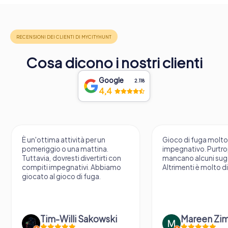
Cosa dicono i nostri clienti
Google
2.118
4,4
È un'ottima attività per un
Gioco di fuga molt
pomeriggio o una mattina.
impegnativo. Purtr
Tuttavia, dovresti divertirti con
mancano alcuni sug
compiti impegnativi. Abbiamo
Altrimenti è molto d
giocato al gioco di fuga.
Tim-Willi Sakowski
Mareen Zi