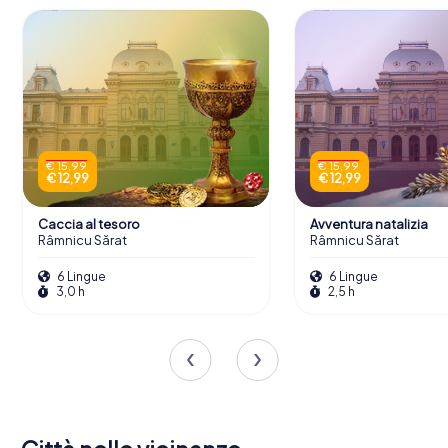
€ 15,99
€ 15,99
€ 12,99
€ 12,99
Caccia al tesoro
Avventura natalizia
Râmnicu Sărat
Râmnicu Sărat
6 Lingue
6 Lingue
3,0 h
2,5 h