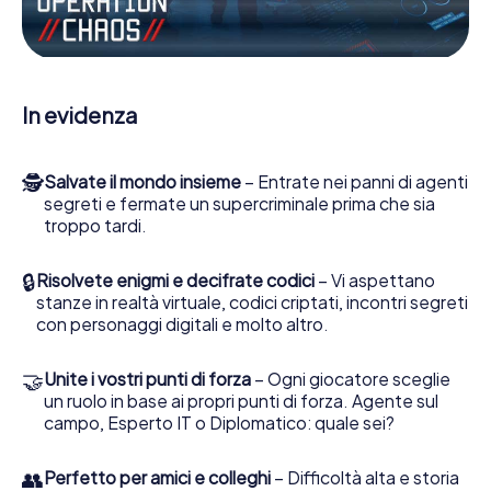
porti gli ufficiali di collegamento dalla sua parte. In questo
Escape Game a Râmnicu Sărat lei e la sua squadra dovete
essere pronti a fermare i cattivi. A differenza di James
Bond and Co., tuttavia, non diventate eroi silenziosi: lei e
la sua squadra sarete immortalati nel punteggio più alto
In evidenza
del Râmnicu Sărat e avrete accesso alla vostra personale
galleria di immagini. Il gioco di Escape di myCityHunt rende
Râmnicu Sărat, il suo parco giochi di avventura. Acquisti i
🕵
Salvate il mondo insieme
– Entrate nei panni di agenti
suoi biglietti nel mondo dello spionaggio e degli agenti
segreti e fermate un supercriminale prima che sia
segreti e trasformi Râmnicu Sărat in un'Escape Room
troppo tardi.
all'aperto!
🔒
Risolvete enigmi e decifrate codici
– Vi aspettano
stanze in realtà virtuale, codici criptati, incontri segreti
con personaggi digitali e molto altro.
🤝
Unite i vostri punti di forza
– Ogni giocatore sceglie
un ruolo in base ai propri punti di forza. Agente sul
campo, Esperto IT o Diplomatico: quale sei?
👥
Perfetto per amici e colleghi
– Difficoltà alta e storia