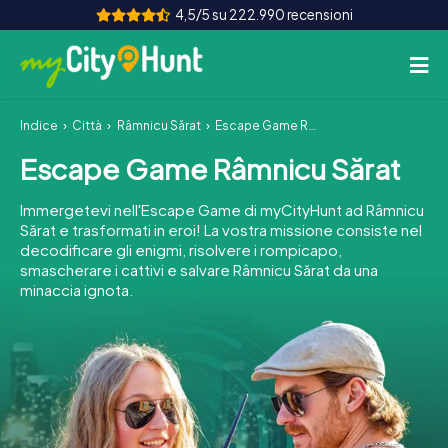
4,5/5 su 222.990 recensioni
Indice
Città
Râmnicu Sărat
Escape Game Râmnicu Sărat
Come funziona
Escape Game Râmnicu Sărat
Città
Immergetevi nell'Escape Game di myCityHunt ad Râmnicu
Tour
Sărat e trasformati in eroi! La vostra missione consiste nel
decodificare gli enigmi, risolvere i rompicapo,
smascherare i cattivi e salvare Râmnicu Sărat da una
Team Building
minaccia ignota.
Biglietti
INT
AT
CH
DE
ES
FR
UK
IE
IT
NL