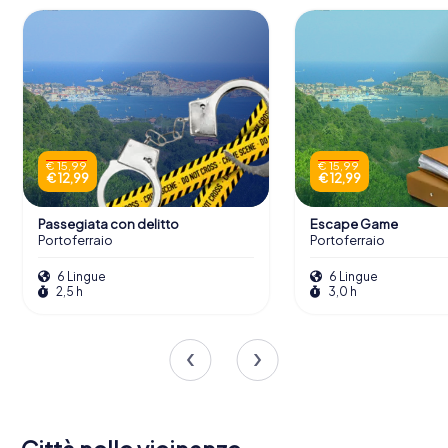
€ 15,99
€ 15,99
€ 12,99
€ 12,99
Passegiata con delitto
Escape Game
Portoferraio
Portoferraio
6 Lingue
6 Lingue
2,5 h
3,0 h