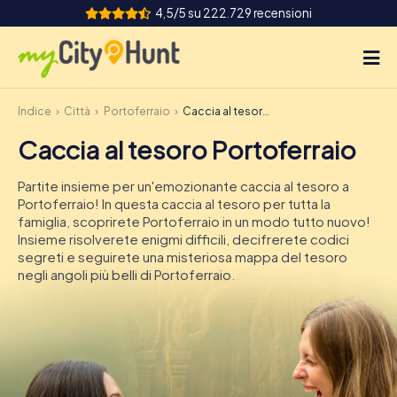
4,5/5 su 222.729 recensioni
Indice
Città
Portoferraio
Caccia al tesoro Portoferraio
Come funziona
Caccia al tesoro Portoferraio
Città
Partite insieme per un'emozionante caccia al tesoro a
Tour
Portoferraio! In questa caccia al tesoro per tutta la
famiglia, scoprirete Portoferraio in un modo tutto nuovo!
Insieme risolverete enigmi difficili, decifrerete codici
Team Building
segreti e seguirete una misteriosa mappa del tesoro
negli angoli più belli di Portoferraio.
Biglietti
INT
AT
CH
DE
ES
FR
UK
IE
IT
NL