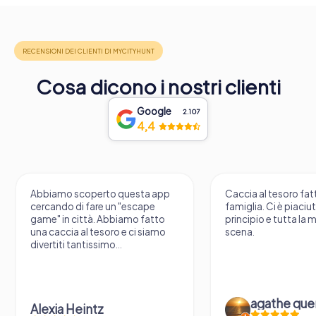
Cosa dicono i nostri clienti
Google
2.107
4,4
Abbiamo scoperto questa app
Caccia al tesoro fatt
cercando di fare un "escape
famiglia. Ci è piaciu
game" in città. Abbiamo fatto
principio e tutta la 
una caccia al tesoro e ci siamo
scena.
divertiti tantissimo...
agathe que
Alexia Heintz