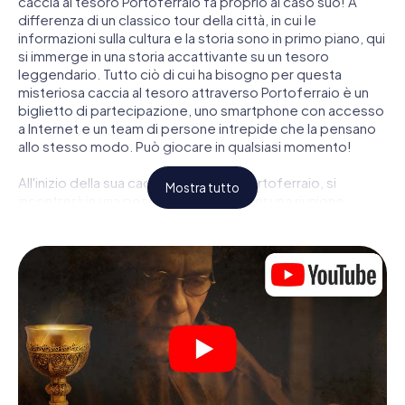
caccia al tesoro Portoferraio fa proprio al caso suo! A
differenza di un classico tour della città, in cui le
informazioni sulla cultura e la storia sono in primo piano, qui
si immerge in una storia accattivante su un tesoro
leggendario. Tutto ciò di cui ha bisogno per questa
misteriosa caccia al tesoro attraverso Portoferraio è un
biglietto di partecipazione, uno smartphone con accesso
a Internet e un team di persone intrepide che la pensano
allo stesso modo. Può giocare in qualsiasi momento!
All'inizio della sua caccia al tesoro a Portoferraio, si
Mostra tutto
incontrerà in una posizione centrale per una riunione
congiunta. Quindi i ruoli vengono distribuiti. Chi della sua
squadra è un tracker nato? Chi è un vero avventuriero? E
chi ha quello che serve per essere un code breaker? Nella
nostra caccia al tesoro a Portoferraio c'è un ruolo adatto
per ogni giocatore.
Una volta assegnati i ruoli, può iniziare la caccia al tesoro
del thriller poliziesco a Portoferraio: puoi decifrare codici
crittografati, risolvere complicati compiti logici e cercare
indizi, indizi in vari luoghi della città. Il suo smartphone è il
suo strumento di indagine più importante: la nostra app