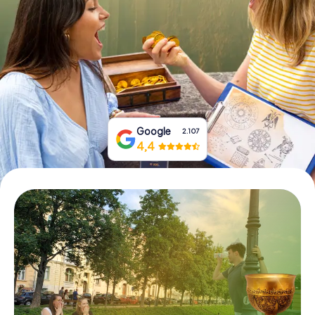
Prenota Biglietti
Acquista i Voucher
Google
2.107
4,4