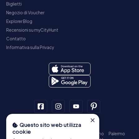
Biglietti
Negozio di Voucher
Explorer Blog
Recensioni su myCityHunt
Contatto
Informativa sulla Privacy
×
Questo sito web utilizza
Tour a piedi
cookie
Roma - Centro Storico
Milano
Napoli
Torino
Palermo