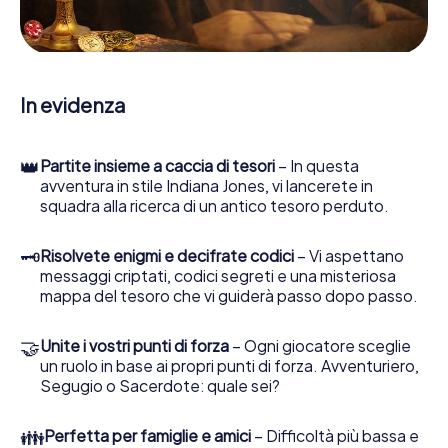
web sviluppata appositamente le consente di interrogare
le persone di contatto ed esaminare stringhe
enigmatiche, la aiuta a raccogliere oggetti e la guida in
sicurezza per Portoferraio.
In evidenza
Nel corso della caccia al tesoro a Portoferraio, lei e il suo
team vi immergerete sempre più in profondità
nell'emozionante storia, presto scoprirete che il prezioso
👑
Partite insieme a caccia di tesori
– In questa
tesoro è a pochi passi di distanza.
avventura in stile Indiana Jones, vi lancerete in
squadra alla ricerca di un antico tesoro perduto.
🗝
Risolvete enigmi e decifrate codici
– Vi aspettano
messaggi criptati, codici segreti e una misteriosa
mappa del tesoro che vi guiderà passo dopo passo.
🤝
Unite i vostri punti di forza
– Ogni giocatore sceglie
un ruolo in base ai propri punti di forza. Avventuriero,
Segugio o Sacerdote: quale sei?
👪
Perfetta per famiglie e amici
– Difficoltà più bassa e