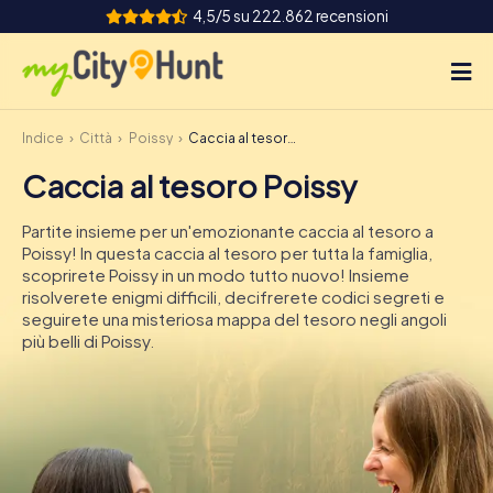
4,5/5 su 222.862 recensioni
Indice
Città
Poissy
Caccia al tesoro Poissy
Come funziona
Caccia al tesoro Poissy
Città
Partite insieme per un'emozionante caccia al tesoro a
Tour
Poissy! In questa caccia al tesoro per tutta la famiglia,
scoprirete Poissy in un modo tutto nuovo! Insieme
risolverete enigmi difficili, decifrerete codici segreti e
Team Building
seguirete una misteriosa mappa del tesoro negli angoli
più belli di Poissy.
Biglietti
INT
AT
CH
DE
ES
FR
UK
IE
IT
NL