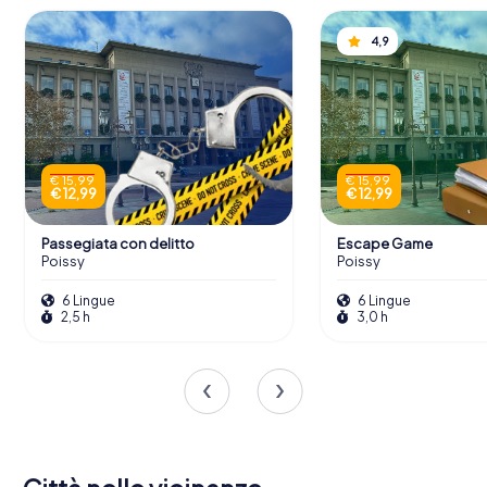
4,9
€ 15,99
€ 15,99
€ 12,99
€ 12,99
Passegiata con delitto
Escape Game
Poissy
Poissy
6 Lingue
6 Lingue
2,5 h
3,0 h