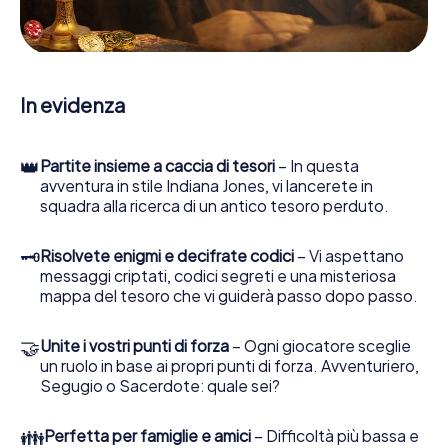
enigmatiche, la aiuta a raccogliere oggetti e la guida in
sicurezza per Poissy.
Nel corso della caccia al tesoro a Poissy, lei e il suo team vi
immergerete sempre più in profondità nell'emozionante
In evidenza
storia, presto scoprirete che il prezioso tesoro è a pochi
passi di distanza.
👑
Partite insieme a caccia di tesori
– In questa
avventura in stile Indiana Jones, vi lancerete in
squadra alla ricerca di un antico tesoro perduto.
🗝
Risolvete enigmi e decifrate codici
– Vi aspettano
messaggi criptati, codici segreti e una misteriosa
mappa del tesoro che vi guiderà passo dopo passo.
🤝
Unite i vostri punti di forza
– Ogni giocatore sceglie
un ruolo in base ai propri punti di forza. Avventuriero,
Segugio o Sacerdote: quale sei?
👪
Perfetta per famiglie e amici
– Difficoltà più bassa e