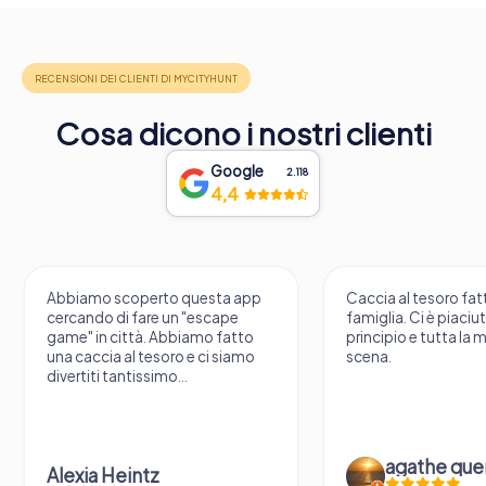
Cosa dicono i nostri clienti
Google
2.118
4,4
Abbiamo scoperto questa app
Caccia al tesoro fatt
cercando di fare un "escape
famiglia. Ci è piaciu
game" in città. Abbiamo fatto
principio e tutta la 
una caccia al tesoro e ci siamo
scena.
divertiti tantissimo...
agathe que
Alexia Heintz