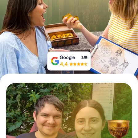
Prenota Biglietti
Acquista i Voucher
Google
2.118
4,4