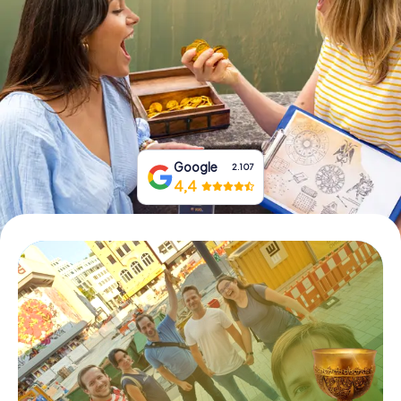
Prenota Biglietti
Acquista i Voucher
Google
2.107
4,4