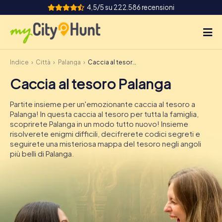
4,5/5 su 222.586 recensioni
Indice
Città
Palanga
Caccia al tesoro Palanga
Come funziona
Caccia al tesoro Palanga
Città
Partite insieme per un'emozionante caccia al tesoro a
Tour
Palanga! In questa caccia al tesoro per tutta la famiglia,
scoprirete Palanga in un modo tutto nuovo! Insieme
risolverete enigmi difficili, decifrerete codici segreti e
Team Building
seguirete una misteriosa mappa del tesoro negli angoli
più belli di Palanga.
Biglietti
INT
AT
CH
DE
ES
FR
UK
IE
IT
NL