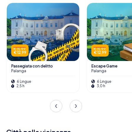
€ 15,99
€ 15,99
€ 12,99
€ 12,99
Passegiata con delitto
Escape Game
Palanga
Palanga
6 Lingue
6 Lingue
2,5 h
3,0 h