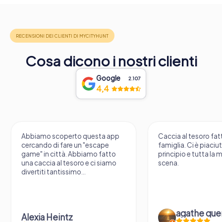
Cosa dicono i nostri clienti
Google
2.107
4,4
Abbiamo scoperto questa app
Caccia al tesoro fatt
cercando di fare un "escape
famiglia. Ci è piaciu
game" in città. Abbiamo fatto
principio e tutta la 
una caccia al tesoro e ci siamo
scena.
divertiti tantissimo...
agathe que
Alexia Heintz