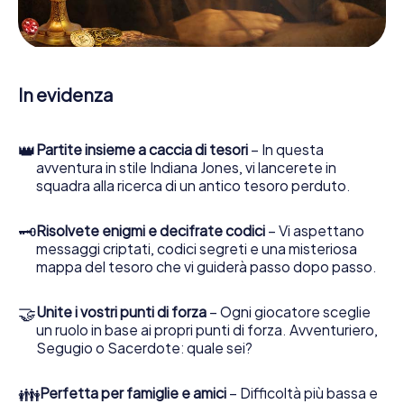
enigmatiche, la aiuta a raccogliere oggetti e la guida in
sicurezza per Palanga.
Nel corso della caccia al tesoro a Palanga, lei e il suo team
vi immergerete sempre più in profondità
In evidenza
nell'emozionante storia, presto scoprirete che il prezioso
tesoro è a pochi passi di distanza.
👑
Partite insieme a caccia di tesori
– In questa
avventura in stile Indiana Jones, vi lancerete in
squadra alla ricerca di un antico tesoro perduto.
🗝
Risolvete enigmi e decifrate codici
– Vi aspettano
messaggi criptati, codici segreti e una misteriosa
mappa del tesoro che vi guiderà passo dopo passo.
🤝
Unite i vostri punti di forza
– Ogni giocatore sceglie
un ruolo in base ai propri punti di forza. Avventuriero,
Segugio o Sacerdote: quale sei?
👪
Perfetta per famiglie e amici
– Difficoltà più bassa e