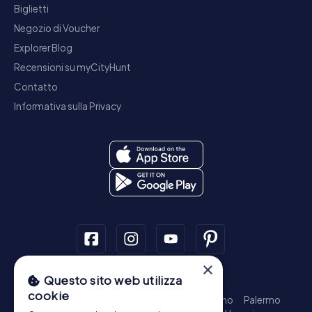
Biglietti
Negozio di Voucher
Explorer Blog
Recensioni su myCityHunt
Contatto
Informativa sulla Privacy
×
Questo sito web utilizza
Tour a piedi
cookie
Roma - Centro Storico
Milano
Napoli
Torino
Palermo