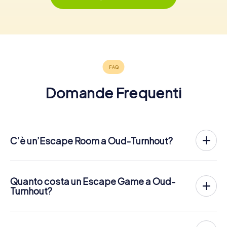
Domande Frequenti
C’è un’Escape Room a Oud-Turnhout?
Oud-Turnhout ha ora un exit game nel centro della città!
Lì Escape Game all'aperto di myCityHunt a Oud-Turnhout
si svolge all'aria aperta. Combina un tour a piedi su
Quanto costa un Escape Game a Oud-
smartphone con un'emozionante storia di agenti segreti. I
Turnhout?
giocatori risolvono difficili enigmi in diversi luoghi del
L'Escape Game di myCityHunt Escape a Oud-Turnhout
centro di Oud-Turnhout. Gli smartphone dei giocatori
costa
12,99 € a persona
. Contrariamente ai modelli di
vengono utilizzati per navigare e risolvere gli enigmi in
prezzo di altri fornitori, myCityHunt ha un prezzo fisso per
modo digitale.