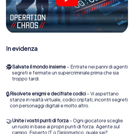
molte altre funzionalità.
Lavori insieme con una squadra, origli le spie nemiche e
porti gli ufficiali di collegamento dalla sua parte. In questo
Escape Game a Oud-Turnhout lei e la sua squadra dovete
essere pronti a fermare i cattivi. A differenza di James
Bond and Co., tuttavia, non diventate eroi silenziosi: lei e
la sua squadra sarete immortalati nel punteggio più alto
In evidenza
del Oud-Turnhout e avrete accesso alla vostra personale
galleria di immagini. Il gioco di Escape di myCityHunt rende
Oud-Turnhout, il suo parco giochi di avventura. Acquisti i
🕵
Salvate il mondo insieme
– Entrate nei panni di agenti
suoi biglietti nel mondo dello spionaggio e degli agenti
segreti e fermate un supercriminale prima che sia
segreti e trasformi Oud-Turnhout in un'Escape Room
troppo tardi.
all'aperto!
🔒
Risolvete enigmi e decifrate codici
– Vi aspettano
stanze in realtà virtuale, codici criptati, incontri segreti
con personaggi digitali e molto altro.
🤝
Unite i vostri punti di forza
– Ogni giocatore sceglie
un ruolo in base ai propri punti di forza. Agente sul
campo, Esperto IT o Diplomatico: quale sei?