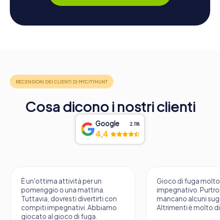
Cosa dicono i nostri clienti
Google
2.118
4,4
È un'ottima attività per un
Gioco di fuga molt
pomeriggio o una mattina.
impegnativo. Purtr
Tuttavia, dovresti divertirti con
mancano alcuni sug
compiti impegnativi. Abbiamo
Altrimenti è molto d
giocato al gioco di fuga.