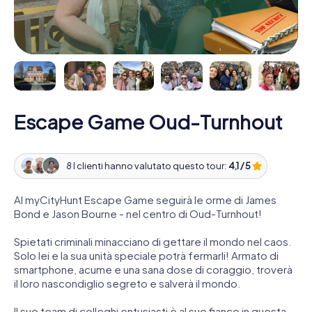
Escape Game Oud-Turnhout
8 I clienti hanno valutato questo tour:
4,1 / 5
Al myCityHunt Escape Game seguirà le orme di James
Bond e Jason Bourne - nel centro di Oud-Turnhout!
Spietati criminali minacciano di gettare il mondo nel caos.
Solo lei e la sua unità speciale potrà fermarli! Armato di
smartphone, acume e una sana dose di coraggio, troverà
il loro nascondiglio segreto e salverà il mondo.
Il suo team di colleghi entusiasti è al suo fianco in questa