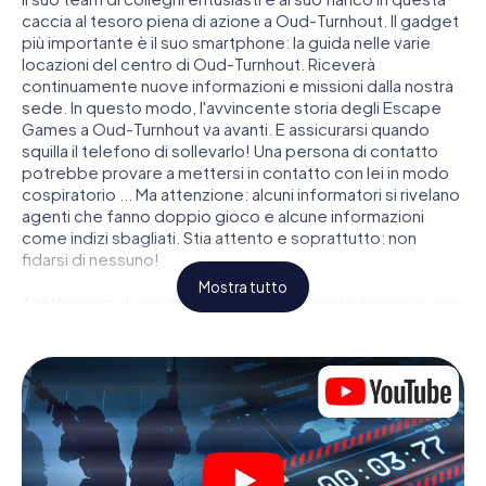
caccia al tesoro piena di azione a Oud-Turnhout. Il gadget
più importante è il suo smartphone: la guida nelle varie
locazioni del centro di Oud-Turnhout. Riceverà
continuamente nuove informazioni e missioni dalla nostra
sede. In questo modo, l'avvincente storia degli Escape
Games a Oud-Turnhout va avanti. E assicurarsi quando
squilla il telefono di sollevarlo! Una persona di contatto
potrebbe provare a mettersi in contatto con lei in modo
cospiratorio ... Ma attenzione: alcuni informatori si rivelano
agenti che fanno doppio gioco e alcune informazioni
come indizi sbagliati. Stia attento e soprattutto: non
fidarsi di nessuno!
Mostra tutto
A differenza di una classica Escape Room bolognese, non
è rinchiuso in una stanza dalla quale devi liberarsi entro una
data temporale. Questa caccia al tesoro per smartphone
dichiara che tutta Oud-Turnhout è il suo campo di gioco
personale! Il requisito tecnico per la sua avventura da
agente a Oud-Turnhout é uno smartphone con accesso a
Internet mobile. Un clic le dà accesso alla nostra app web.
Non è necessario installare nulla per essere trascinati
nell'azione da video interattivi, minigiochi complicati e