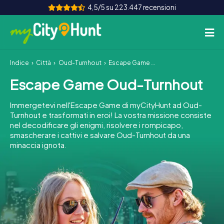
4,5/5 su 223.447 recensioni
Indice
Città
Oud-Turnhout
Escape Game Oud-Turnhout
Come funziona
Escape Game Oud-Turnhout
Città
Immergetevi nell'Escape Game di myCityHunt ad Oud-
Tour
Turnhout e trasformati in eroi! La vostra missione consiste
nel decodificare gli enigmi, risolvere i rompicapo,
smascherare i cattivi e salvare Oud-Turnhout da una
Team Building
minaccia ignota.
Biglietti
INT
AT
CH
DE
ES
FR
UK
IE
IT
NL