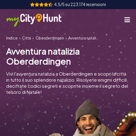
4,5/5 su 223.174 recensioni
Indice
Città
Oberderdingen
Avventura natalizia Oberderdingen
Come funziona
Avventura natalizia
Città
Oberderdingen
Tour
Vivi l'avventura natalizia a Oberderdingen e scopri la città
in tutto il suo splendore natalizio. Risolvete enigmi difficili,
Team Building
decifrate codici segreti e scoprite insieme il segreto del
tesoro di Natale!
Biglietti
INT
AT
CH
DE
ES
FR
UK
IE
IT
NL