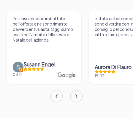
Per caso mi sono imbattuto
è stato un bel comp
nell'offerta e ne sono rimasto
sono divertita con i m
davvero entusiasta. Oggi siamo
consiglio per conos
usciti nell'ambito della festa di
città o fare giri nosta
Natale dell'azienda...
Susann Engel
Aurora Di Flauro
04.12.
19.07.