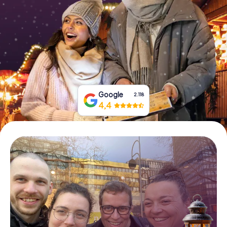
Prenota Biglietti
Acquista i Voucher
Google
2.118
4,4