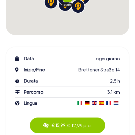
Data
ogni giorno
Inizio/Fine
Brettener Straße 14
Durata
2,5 h
Percorso
3,1 km
Lingua
€ 12,99 p.p.
€ 15,99