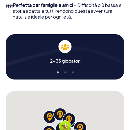
perfetta festa di Natale aziendale a Oberderdingen:
👪
Perfetta per famiglie e amici
– Difficoltà più bassa e
divertimento, lavoro di squadra e un suggestivo tema
storia adatta a tutti rendono questa avventura
natalizio. Perciò regala ai tuoi colleghi un indimenticabile
natalizia ideale per ogni età.
chiusura dell'anno ed inserisci la Avventura Natalizia nel
programma della tua festa di Natale aziendale a
Oberderdingen!
2-33 giocatori