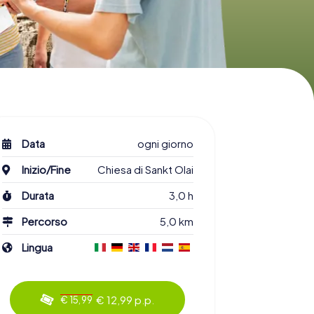
Data
ogni giorno
Inizio/Fine
Chiesa di Sankt Olai
Durata
3,0 h
Percorso
5,0 km
Lingua
€ 12,99 p.p.
€ 15,99