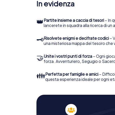
In evidenza
👑
Partite insieme a caccia di tesori
– In q
lancerete in squadra alla ricerca di un
🗝
Risolvete enigmi e decifrate codici
– V
una misteriosa mappa del tesoro che 
🤝
Unite i vostri punti di forza
– Ogni gioca
forza. Avventuriero, Segugio o Sacerd
👪
Perfetta per famiglie e amici
– Diffico
questa esperienza ideale per ogni et