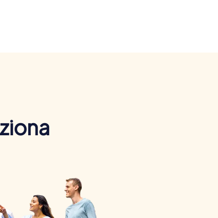
nziona