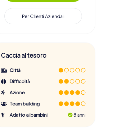
Per Clienti Aziendali
Caccia al tesoro
Città
Difficoltà
Azione
Team building
Adatto ai bambini
8 anni