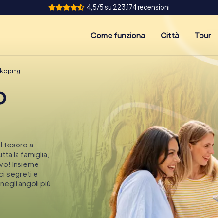
4,5/5 su 223.174 recensioni
Come funziona
Città
Tour
rköping
o
l tesoro a
tta la famiglia,
vo! Insieme
ci segreti e
egli angoli più