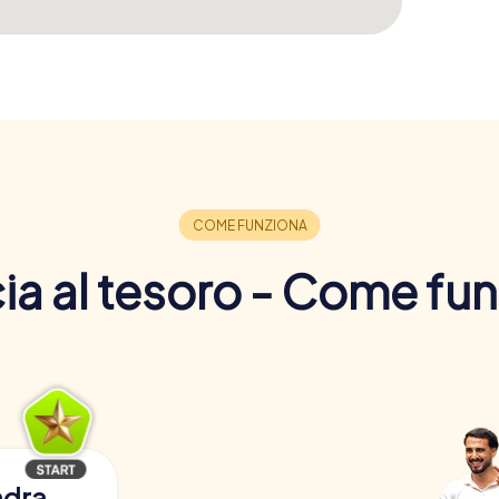
a al tesoro - Come fu
adra