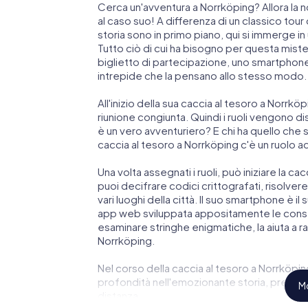
Cerca un'avventura a Norrköping? Allora la 
al caso suo! A differenza di un classico tour de
storia sono in primo piano, qui si immerge i
Tutto ciò di cui ha bisogno per questa mist
biglietto di partecipazione, uno smartphon
intrepide che la pensano allo stesso modo.
All'inizio della sua caccia al tesoro a Norrkö
riunione congiunta. Quindi i ruoli vengono dis
è un vero avventuriero? E chi ha quello che
caccia al tesoro a Norrköping c'è un ruolo a
Una volta assegnati i ruoli, può iniziare la ca
puoi decifrare codici crittografati, risolvere 
vari luoghi della città. Il suo smartphone è i
app web sviluppata appositamente le conse
esaminare stringhe enigmatiche, la aiuta a r
Norrköping.
Nel corso della caccia al tesoro a Norrköpin
profondità nell'emozionante storia, presto s
Mo
distanza.