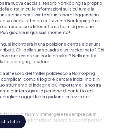
nostra nuova caccia al tesoro Norrköping fa proprio
lla città, in cui le informazioni sulla cultura e la
n una storia accattivante su un tesoro leggendario.
eriosa caccia al tesoro attraverso Norrköping è un
e con accesso a Internet e un team di persone
 Può giocare in qualsiasi momento!
ping, si incontrerà in una posizione centrale per una
tribuiti. Chi della sua squadra è un tracker nato? Chi
 serve per essere un code breaker? Nella nostra
datto per ogni giocatore.
ccia al tesoro del thriller poliziesco a Norrköping:
complicati compiti logici e cercare indizi, indizi in
l suo strumento di indagine più importante: la nostra
nte di interrogare le persone di contatto ed
accogliere oggetti e la guida in sicurezza per
g, lei e il suo team vi immergerete sempre più in
coprirete che il prezioso tesoro è a pochi passi di
stra tutto