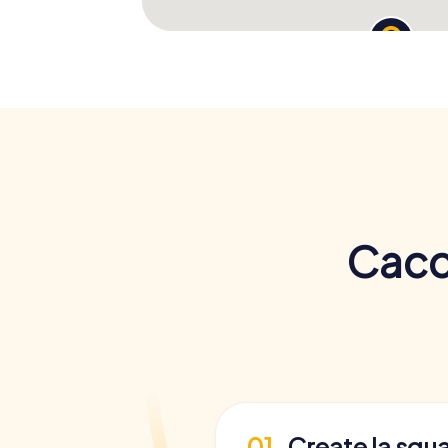
Cacci
01
Create la squ