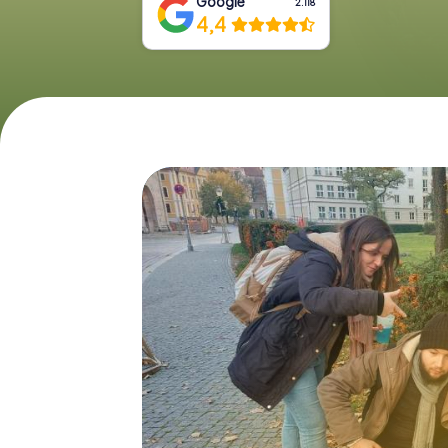
Google
2.118
4,4