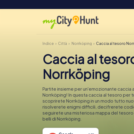
Indice
Città
Norrköping
Caccia al tesoro Nor
Caccia al tesor
Norrköping
Partite insieme per un'emozionante caccia a
Norrköping! In questa caccia al tesoro per tu
scoprirete Norrköping in un modo tutto nuo
risolverete enigmi difficili, decifrerete codi
seguirete una misteriosa mappa del tesoro n
belli di Norrköping.