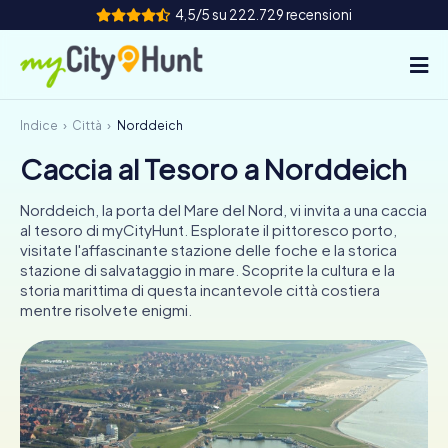
4,5/5 su 222.729 recensioni
Indice
Città
Norddeich
Come funziona
Caccia al Tesoro a Norddeich
Città
Norddeich, la porta del Mare del Nord, vi invita a una caccia
Tour
al tesoro di myCityHunt. Esplorate il pittoresco porto,
visitate l'affascinante stazione delle foche e la storica
stazione di salvataggio in mare. Scoprite la cultura e la
Team Building
storia marittima di questa incantevole città costiera
mentre risolvete enigmi.
Biglietti
INT
AT
CH
DE
ES
FR
UK
IE
IT
NL