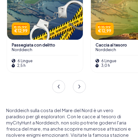
€ 15,99
€ 15,99
€ 12,99
€ 12,99
Passegiata con delitto
Caccia al tesoro
Norddeich
Norddeich
6 Lingue
6 Lingue
2,5 h
3,0 h
Norddeich sulla costa del Mare del Nord è un vero
paradiso per gli esploratori. Con le cacce al tesoro di
myCityHunt a Norddeich, non solo potrete godervi l'aria
fresca del mare, ma anche scoprire numerose attrazioni e
risolvere enigmi emozionanti. Visitate la famosa stazione