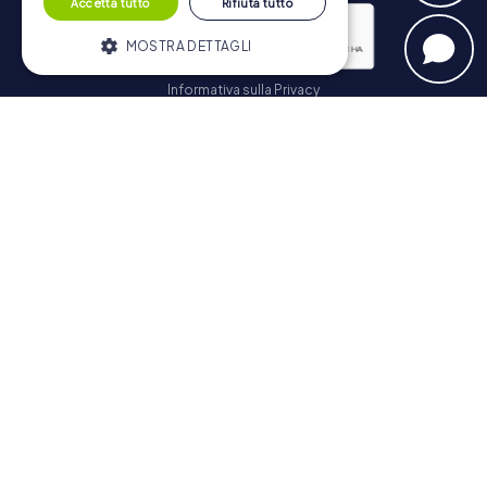
Accetta tutto
Rifiuta tutto
MOSTRA DETTAGLI
Informativa sulla Privacy
Strettamente necessari
Performance
Iscriviti
Targeting
Funzionalità
I cookie strettamente necessari
consentono le funzionalità principali del
Navigazione
sito web come l'accesso dell'utente e la
gestione dell'account. Il sito web non può
essere utilizzato correttamente senza i
Biglietti
cookie strettamente necessari.
Negozio di Voucher
Fornitore /
Nome
Scadenza
Descrizione
Explorer Blog
Dominio
Recensioni su myCityHunt
PHPSESSID
PHP.net
Sessione
Cookie
www.mycityhunt.it
generato da
Contatto
applicazioni
basate sul
Informativa sulla Privacy
linguaggio
PHP. Si tratta
di un
identificatore
generico