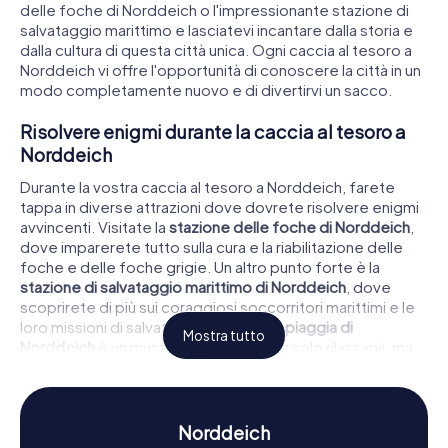
delle foche di Norddeich o l'impressionante stazione di
salvataggio marittimo e lasciatevi incantare dalla storia e
dalla cultura di questa città unica. Ogni caccia al tesoro a
Norddeich vi offre l'opportunità di conoscere la città in un
modo completamente nuovo e di divertirvi un sacco.
Risolvere enigmi durante la caccia al tesoro a
Norddeich
Durante la vostra caccia al tesoro a Norddeich, farete
tappa in diverse attrazioni dove dovrete risolvere enigmi
avvincenti. Visitate la
stazione delle foche di Norddeich
,
dove imparerete tutto sulla cura e la riabilitazione delle
foche e delle foche grigie. Un altro punto forte è la
stazione di salvataggio marittimo di Norddeich
, dove
scoprirete di più sui coraggiosi soccorritori marittimi e le
loro missioni di salvataggio. Anche la
spiaggia di
Mostra tutto
Norddeich
è un must – qui potrete non solo rilassarvi, ma
anche risolvere compiti interessanti che vi avvicineranno
alle particolarità del Mare dei Wadden.
Storia e cultura durante la caccia al tesoro a
Norddeich