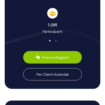
Norddeich
Durante le nostre cacce al tesoro a Norddeich, vi
immergerete nella storia e nella cultura della città.
Sapevate che Norddeich era già conosciuta come località
balneare nel 1813? La città ha una ricca storia che risale al
1.091
XVIII secolo, quando il porto giocava un ruolo importante
Partecipanti
nella navigazione. Fatti interessanti come l'importanza del
porto per l'approvvigionamento delle isole di Juist e
Norderney o lo sviluppo del turismo rendono la vostra
caccia al tesoro a Norddeich un'esperienza istruttiva. E
non dimenticate di provare le specialità culinarie della
regione – pesce fresco e tè della Frisia Orientale sono un
Prenota Biglietti
must!
Esplorare i dintorni dopo la caccia al tesoro a
Per Clienti Aziendali
Norddeich
Se dopo la vostra caccia al tesoro a Norddeich volete
scoprire ancora di più della regione, ci sono numerose
possibilità. La
spiaggia di Norddeich
invita a una
passeggiata rilassante, e il vicino Mare dei Wadden è
ideale per una passeggiata guidata sul fondo del mare.