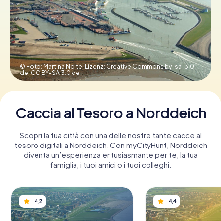
Prenota Biglietti
Acquista i Voucher
© Foto: Martina Nolte, Lizenz: Creative Commons by-sa-3.0
de,
CC BY-SA 3.0 de
Caccia al Tesoro a Norddeich
Scopri la tua città con una delle nostre tante cacce al
tesoro digitali a Norddeich. Con myCityHunt, Norddeich
diventa un’esperienza entusiasmante per te, la tua
famiglia, i tuoi amici o i tuoi colleghi.
4,2
4,4