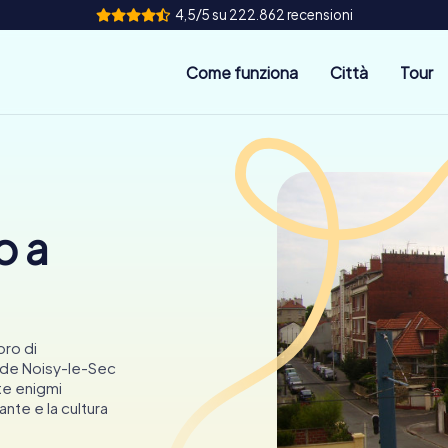
4,5/5 su 222.862 recensioni
Come funziona
Città
Tour
o a
oro di
e de Noisy-le-Sec
te enigmi
ante e la cultura