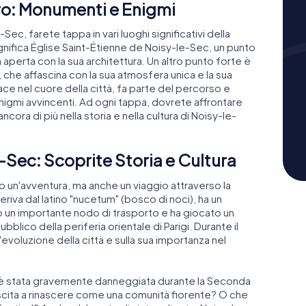
o: Monumenti e Enigmi
Sec, farete tappa in vari luoghi significativi della
agnifica Église Saint-Étienne de Noisy-le-Sec, un punto
 aperta con la sua architettura. Un altro punto forte è
 che affascina con la sua atmosfera unica e la sua
ace nel cuore della città, fa parte del percorso e
igmi avvincenti. Ad ogni tappa, dovrete affrontare
ra di più nella storia e nella cultura di Noisy-le-
-Sec: Scoprite Storia e Cultura
o un'avventura, ma anche un viaggio attraverso la
deriva dal latino "nucetum" (bosco di noci), ha un
 un importante nodo di trasporto e ha giocato un
bblico della periferia orientale di Parigi. Durante il
l'evoluzione della città e sulla sua importanza nel
è stata gravemente danneggiata durante la Seconda
scita a rinascere come una comunità fiorente? O che