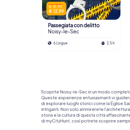
€ 15,99
€ 12,99
Passegiata con delitto
Noisy-le-Sec
6 Lingue
2,5 h
Scoprite Noisy-le-Sec in un modo completa
Queste esperienze entusiasmanti vi guidera
di esplorare luoghi storici come la Église S
intriganti. Non solo ammirerete l'architettu
storia e la cultura di questa città affascina
di myCityHunt, così potrete scoprire sempr