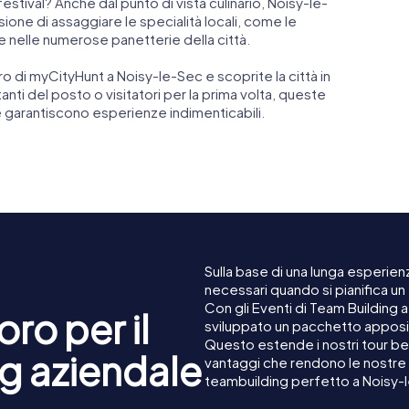
 festival? Anche dal punto di vista culinario, Noisy-le-
ione di assaggiare le specialità locali, come le
e nelle numerose panetterie della città.
o di myCityHunt a Noisy-le-Sec e scoprite la città in
ti del posto o visitatori per la prima volta, queste
e garantiscono esperienze indimenticabili.
Sulla base di una lunga esperienz
necessari quando si pianifica u
Con gli Eventi di Team Building
ro per il
sviluppato un pacchetto apposita
Questo estende i nostri tour ben
g aziendale
vantaggi che rendono le nostre 
teambuilding perfetto a Noisy-