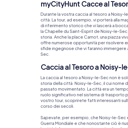
myCityHunt Cacce al Tesor
Durante la vostra caccia al tesoro a Noisy-le-
città. La tour, ad esempio, vi porterà alla m
di riferimento storico che vi lascerà a bocca
la Chapelle du Saint-Esprit de Noisy-le-Sec,
storia. Anche la place Carnot, una piazza viv
offre numerose opportunità per risolvere en
sfide ingegnose che vi faranno immergere anco
Sec.
Caccia al Tesoro a Noisy-le
La caccia al tesoro a Noisy-le-Sec non è sol
storia della città. Noisy-le-Sec, il cui nome 
passato movimentato. La città era un tempo
ruolo significativo nel sistema di trasporto pu
vostro tour, scoprirete fatti interessanti sul
corso dei secoli.
Sapevate, per esempio, che Noisy-le-Sec 
Guerra Mondiale e che nonostante ciò è riu