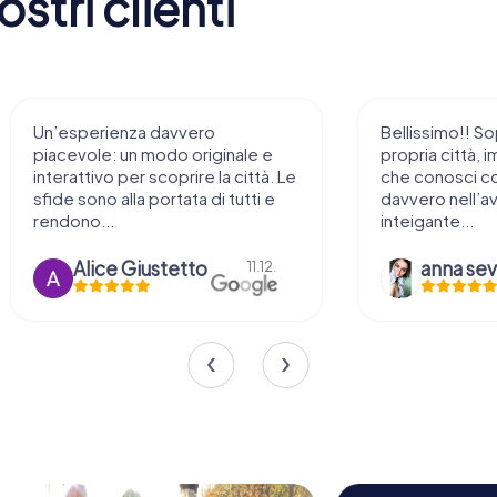
stri clienti
o
Bellissimo!! Soprattutto nella
iginale e
propria città, immaginarsi i luoghi
 la città. Le
che conosci come fossero
di tutti e
davvero nell’avventura…
inteigante...
anna severgnini
11.12.
10.11.