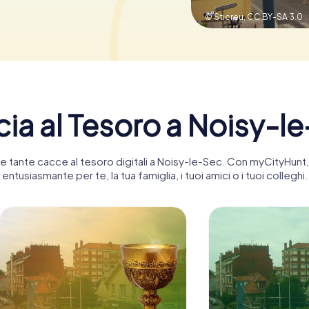
© Sticreu,
CC BY-SA 3.0
ia al Tesoro a Noisy-l
stre tante cacce al tesoro digitali a Noisy-le-Sec. Con myCityHun
entusiasmante per te, la tua famiglia, i tuoi amici o i tuoi colleghi.