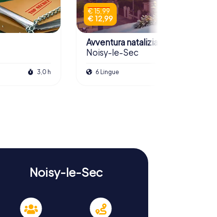
€ 15,99
€ 12,99
Avventura natalizia
Noisy-le-Sec
3,0 h
6 Lingue
2,5 h
Noisy-le-Sec