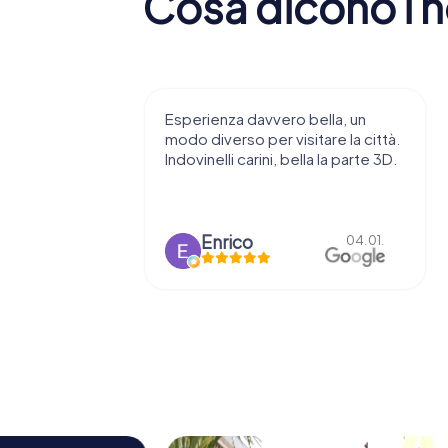
Cosa dicono i no
erienza davvero bella, un
Un’esperienza davver
o diverso per visitare la città.
piacevole: un modo or
ovinelli carini, bella la parte 3D.
interattivo per scoprire
sfide sono alla portata 
rendono...
Enrico
Alice Giustetto
04.01.