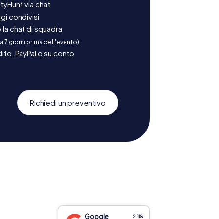
tyHunt via chat
gi condivisi
la chat di squadra
 a 7 giorni prima dell'evento)
ito, PayPal o su conto
Richiedi un preventivo
Google
2.118