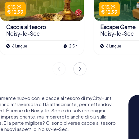
€ 15,99
€ 15,99
€ 12,99
€ 12,99
Caccia al tesoro
Escape Game
Noisy-le-Sec
Noisy-le-Sec
6 Lingue
2,5 h
6 Lingue
mente nuovo con le cacce al tesoro di myCityHunt!
nno attraverso la città affascinante, permettendovi
aint-Étienne de Noisy-le-Sec e di risolvere enigmi
ra impressionante, ma imparerete anche di più sulla
nte. E la parte migliore? Ci sono diverse cacce al tesoro
e nuovi aspetti di Noisy-le-Sec.