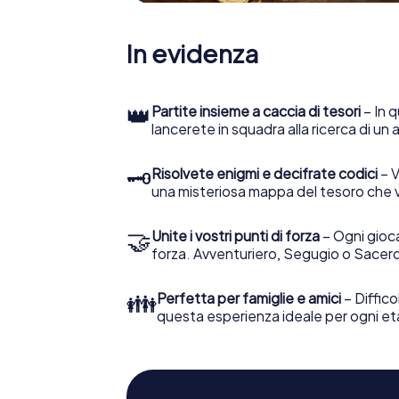
In evidenza
👑
Partite insieme a caccia di tesori
– In q
lancerete in squadra alla ricerca di un
🗝
Risolvete enigmi e decifrate codici
– V
una misteriosa mappa del tesoro che 
🤝
Unite i vostri punti di forza
– Ogni gioca
forza. Avventuriero, Segugio o Sacerd
👪
Perfetta per famiglie e amici
– Diffico
questa esperienza ideale per ogni et