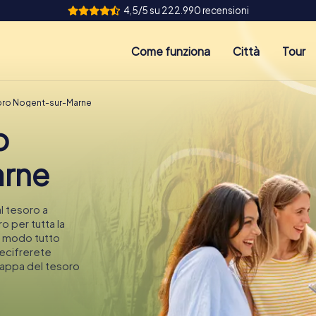
4,5/5 su 222.990 recensioni
Come funziona
Città
Tour
soro Nogent-sur-Marne
o
rne
l tesoro a
o per tutta la
n modo tutto
decifrerete
mappa del tesoro