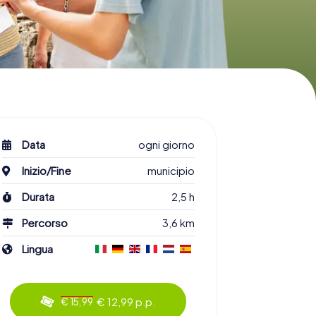
Data
ogni giorno
Inizio/Fine
municipio
Durata
2,5 h
Percorso
3,6 km
Lingua
€ 12,99 p.p.
€ 15,99