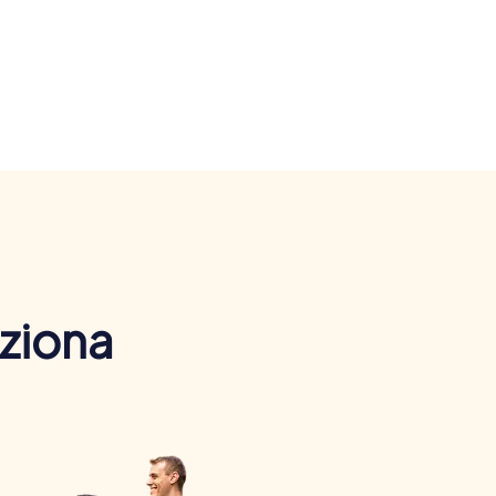
nziona