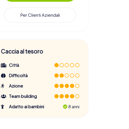
Per Clienti Aziendali
Caccia al tesoro
Città
Difficoltà
Azione
Team building
Adatto ai bambini
8 anni