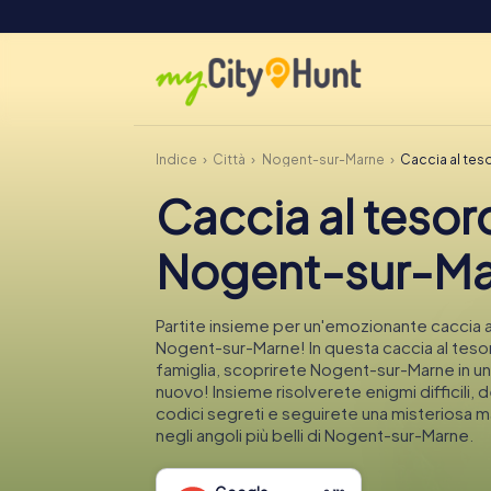
Indice
Città
Nogent-sur-Marne
Caccia al te
Caccia al tesor
Nogent-sur-Ma
Partite insieme per un'emozionante caccia a
Nogent-sur-Marne! In questa caccia al tesor
famiglia, scoprirete Nogent-sur-Marne in u
nuovo! Insieme risolverete enigmi difficili, 
codici segreti e seguirete una misteriosa 
negli angoli più belli di Nogent-sur-Marne.