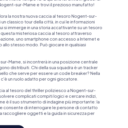
a Nogent-sur-Marne e trovi il prezioso manufatto!
ora la nostra nuova caccia al tesoro Nogent-sur-
n classico tour della città, in cui le informazioni
 qui si immerge in una storia accattivante su un tesoro
r questa misteriosa caccia al tesoro attraverso
pazione, uno smartphone con accesso a Internet e
 allo stesso modo. Può giocare in qualsiasi
t-sur-Marne, si incontrerà in una posizione centrale
gono distribuiti. Chi della sua squadra è un tracker
quello che serve per essere un code breaker? Nella
c'è un ruolo adatto per ogni giocatore.
ccia al tesoro del thriller poliziesco a Nogent-sur-
solvere complicati compiti logici e cercare indizi,
phone è il suo strumento di indagine più importante: la
 consente di interrogare le persone di contatto
a raccogliere oggetti e la guida in sicurezza per