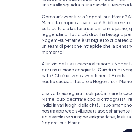
unisca alla squadra in una caccia al tesoro 
Cerca un'avventura a Nogent-sur-Marne? All
Marne fa proprio al caso suo! A differenza di u
sulla cultura e la storia sono in primo piano,
leggendario. Tutto ciò di cui ha bisogno pe
Nogent-sur-Marne è un biglietto di parteci
un team di persone intrepide che la pensano
momento!
All'inizio della sua caccia al tesoro a Nogen
per una riunione congiunta. Quindi i ruoli ven
nato? Chi è un vero avventuriero? E chi ha 
nostra caccia al tesoro a Nogent-sur-Marne 
Una volta assegnati i ruoli, può iniziare la ca
Marne: puoi decifrare codici crittografati, ri
indizi in vari luoghi della città. Il suo smart
nostra app web sviluppata appositamente le
ed esaminare stringhe enigmatiche, la aiuta 
Nogent-sur-Marne.