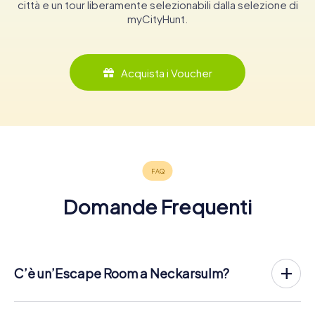
città e un tour liberamente selezionabili dalla selezione di
myCityHunt.
Acquista i Voucher
Domande Frequenti
C’è un’Escape Room a Neckarsulm?
Neckarsulm ha ora un exit game nel centro della città!
Lì Escape Game all'aperto di myCityHunt a Neckarsulm si