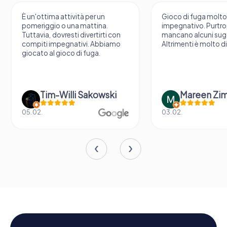
È un'ottima attività per un
Gioco di fuga molt
pomeriggio o una mattina.
impegnativo. Purtr
Tuttavia, dovresti divertirti con
mancano alcuni sug
compiti impegnativi. Abbiamo
Altrimenti è molto d
giocato al gioco di fuga.
Tim-Willi Sakowski
Mareen Zi
05.02.
03.02.