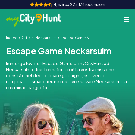
4,5/5 su 223.174 recensioni
Indice
Città
Neckarsulm
Escape Game Neckarsulm
Come funziona
Escape Game Neckarsulm
Città
Immergetevi nell'Escape Game di myCityHunt ad
Tour
Neckarsulm e trasformati in eroi! La vostra missione
consiste nel decodificare gli enigmi, risolvere i
rompicapo, smascherare i cattivi e salvare Neckarsulm da
Team Building
una minaccia ignota.
Biglietti
INT
AT
CH
DE
ES
FR
UK
IE
IT
NL