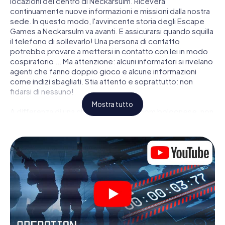
locazioni del centro di Neckarsulm. Riceverà
continuamente nuove informazioni e missioni dalla nostra
sede. In questo modo, l'avvincente storia degli Escape
Games a Neckarsulm va avanti. E assicurarsi quando squilla
il telefono di sollevarlo! Una persona di contatto
potrebbe provare a mettersi in contatto con lei in modo
cospiratorio ... Ma attenzione: alcuni informatori si rivelano
agenti che fanno doppio gioco e alcune informazioni
come indizi sbagliati. Stia attento e soprattutto: non
fidarsi di nessuno!
Mostra tutto
A differenza di una classica Escape Room bolognese, non
è rinchiuso in una stanza dalla quale devi liberarsi entro una
data temporale. Questa caccia al tesoro per smartphone
dichiara che tutta Neckarsulm è il suo campo di gioco
personale! Il requisito tecnico per la sua avventura da
agente a Neckarsulm é uno smartphone con accesso a
Internet mobile. Un clic le dà accesso alla nostra app web.
Non è necessario installare nulla per essere trascinati
nell'azione da video interattivi, minigiochi complicati e
molte altre funzionalità.
Lavori insieme con una squadra, origli le spie nemiche e