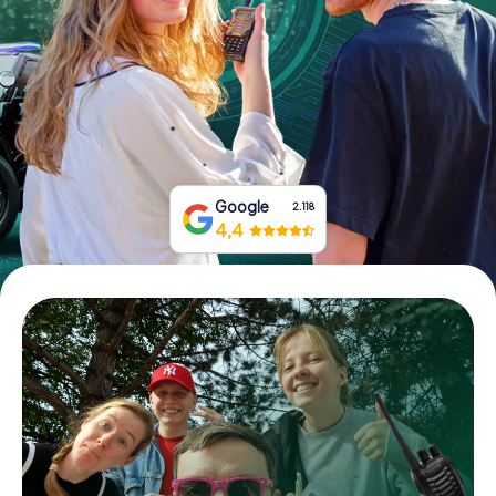
Prenota Biglietti
Acquista i Voucher
Google
2.118
4,4