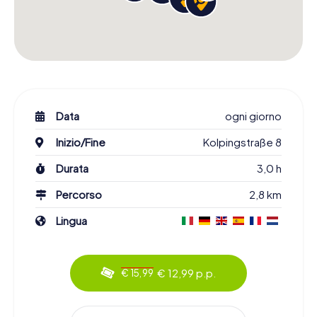
Data
ogni giorno
Inizio/Fine
Kolpingstraße 8
Durata
3,0 h
Percorso
2,8 km
Lingua
€ 12,99 p.p.
€ 15,99