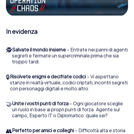
porti gli ufficiali di collegamento dalla sua parte. In questo
Escape Game a Neckarsulm lei e la sua squadra dovete
essere pronti a fermare i cattivi. A differenza di James
Bond and Co., tuttavia, non diventate eroi silenziosi: lei e
la sua squadra sarete immortalati nel punteggio più alto
In evidenza
del Neckarsulm e avrete accesso alla vostra personale
galleria di immagini. Il gioco di Escape di myCityHunt rende
Neckarsulm, il suo parco giochi di avventura. Acquisti i suoi
🕵
Salvate il mondo insieme
– Entrate nei panni di agenti
biglietti nel mondo dello spionaggio e degli agenti
segreti e fermate un supercriminale prima che sia
segreti e trasformi Neckarsulm in un'Escape Room
troppo tardi.
all'aperto!
🔒
Risolvete enigmi e decifrate codici
– Vi aspettano
stanze in realtà virtuale, codici criptati, incontri segreti
con personaggi digitali e molto altro.
🤝
Unite i vostri punti di forza
– Ogni giocatore sceglie
un ruolo in base ai propri punti di forza. Agente sul
campo, Esperto IT o Diplomatico: quale sei?
👥
Perfetto per amici e colleghi
– Difficoltà alta e storia