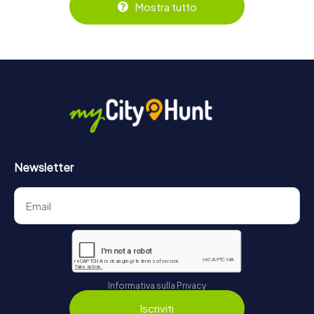
prenotati nel negozio di biglietti online su
Mostra tutto
https://www.mycityhunt.it/biglietti
.
Newsletter
Informativa sulla Privacy
Iscriviti