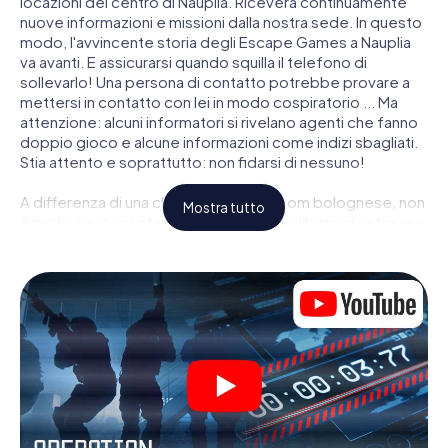
locazioni del centro di Nauplia. Riceverà continuamente
nuove informazioni e missioni dalla nostra sede. In questo
modo, l'avvincente storia degli Escape Games a Nauplia
va avanti. E assicurarsi quando squilla il telefono di
sollevarlo! Una persona di contatto potrebbe provare a
mettersi in contatto con lei in modo cospiratorio ... Ma
attenzione: alcuni informatori si rivelano agenti che fanno
doppio gioco e alcune informazioni come indizi sbagliati.
Stia attento e soprattutto: non fidarsi di nessuno!
A differenza di una classica Escape Room bolognese, non
Mostra tutto
è rinchiuso in una stanza dalla quale devi liberarsi entro una
data temporale. Questa caccia al tesoro per smartphone
dichiara che tutta Nauplia è il suo campo di gioco
personale! Il requisito tecnico per la sua avventura da
agente a Nauplia é uno smartphone con accesso a
Internet mobile. Un clic le dà accesso alla nostra app web.
Non è necessario installare nulla per essere trascinati
nell'azione da video interattivi, minigiochi complicati e
molte altre funzionalità.
Lavori insieme con una squadra, origli le spie nemiche e
porti gli ufficiali di collegamento dalla sua parte. In questo