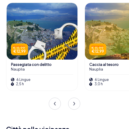
€ 15,99
€ 15,99
€ 12,99
€ 12,99
Passegiata con delitto
Caccia al tesoro
Nauplia
Nauplia
6 Lingue
6 Lingue
2,5 h
3,0 h