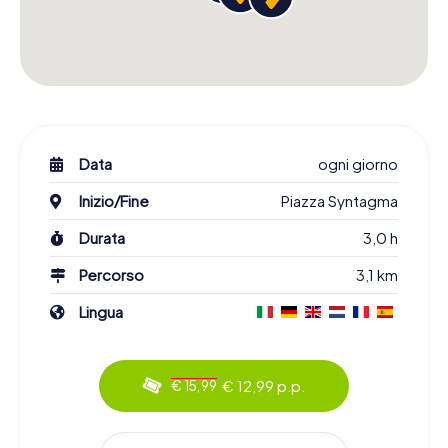
Data
ogni giorno
Inizio/Fine
Piazza Syntagma
Durata
3,0 h
Percorso
3,1 km
Lingua
€ 12,99 p.p.
€ 15,99