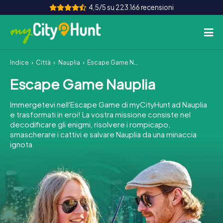
4,5/5 su 223.166 recensioni
Indice
Città
Nauplia
Escape Game Nauplia
Come funziona
Escape Game Nauplia
Città
Immergetevi nell'Escape Game di myCityHunt ad Nauplia
Tour
e trasformati in eroi! La vostra missione consiste nel
decodificare gli enigmi, risolvere i rompicapo,
smascherare i cattivi e salvare Nauplia da una minaccia
Team Building
ignota.
Biglietti
INT
AT
CH
DE
ES
FR
UK
IE
IT
NL