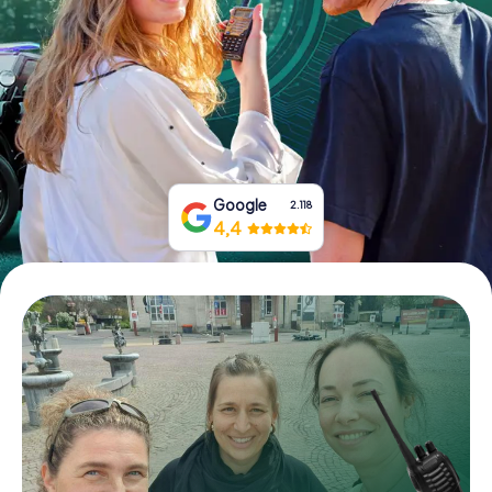
Prenota Biglietti
Acquista i Voucher
Google
2.118
4,4