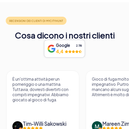
Cosa dicono i nostri clienti
Google
2.118
4,4
È un'ottima attività per un
Gioco di fuga molt
pomeriggio o una mattina.
impegnativo. Purtr
Tuttavia, dovresti divertirti con
mancano alcuni sug
compiti impegnativi. Abbiamo
Altrimenti è molto d
giocato al gioco di fuga.
Tim-Willi Sakowski
Mareen Zi