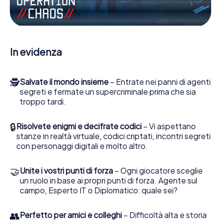
Escape Game a Nauplia lei e la sua squadra dovete essere
pronti a fermare i cattivi. A differenza di James Bond and
Co., tuttavia, non diventate eroi silenziosi: lei e la sua
squadra sarete immortalati nel punteggio più alto del
Nauplia e avrete accesso alla vostra personale galleria di
In evidenza
immagini. Il gioco di Escape di myCityHunt rende Nauplia, il
suo parco giochi di avventura. Acquisti i suoi biglietti nel
mondo dello spionaggio e degli agenti segreti e
🕵
Salvate il mondo insieme
– Entrate nei panni di agenti
trasformi Nauplia in un'Escape Room all'aperto!
segreti e fermate un supercriminale prima che sia
troppo tardi.
🔒
Risolvete enigmi e decifrate codici
– Vi aspettano
stanze in realtà virtuale, codici criptati, incontri segreti
con personaggi digitali e molto altro.
🤝
Unite i vostri punti di forza
– Ogni giocatore sceglie
un ruolo in base ai propri punti di forza. Agente sul
campo, Esperto IT o Diplomatico: quale sei?
👥
Perfetto per amici e colleghi
– Difficoltà alta e storia