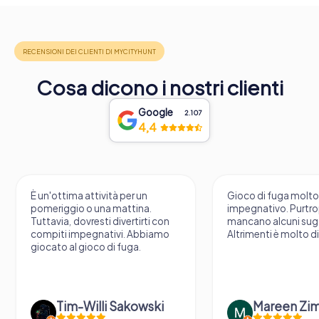
Cosa dicono i nostri clienti
Google
2.107
4,4
È un'ottima attività per un
Gioco di fuga molt
pomeriggio o una mattina.
impegnativo. Purtr
Tuttavia, dovresti divertirti con
mancano alcuni sug
compiti impegnativi. Abbiamo
Altrimenti è molto d
giocato al gioco di fuga.
Tim-Willi Sakowski
Mareen Zi