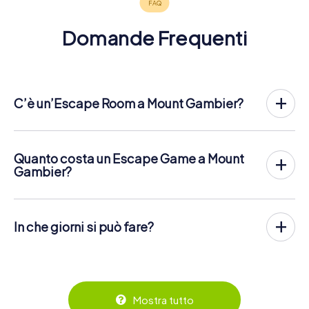
Domande Frequenti
C’è un’Escape Room a Mount Gambier?
Mount Gambier ha ora un exit game nel centro della città!
Lì Escape Game all'aperto di myCityHunt a Mount Gambier
si svolge all'aria aperta. Combina un tour a piedi su
Quanto costa un Escape Game a Mount
smartphone con un'emozionante storia di agenti segreti. I
Gambier?
giocatori risolvono difficili enigmi in diversi luoghi del
L'Escape Game di myCityHunt Escape a Mount Gambier
centro di Mount Gambier. Gli smartphone dei giocatori
costa
12,99 € a persona
. Contrariamente ai modelli di
vengono utilizzati per navigare e risolvere gli enigmi in
prezzo di altri fornitori, myCityHunt ha un prezzo fisso per
modo digitale.
In che giorni si può fare?
persona. Per esempio, il prezzo totale per un Escape
Game per due persone è solo 25,98 €, per cinque
L'Escape Game di myCityHunt a Mount Gambier può
Puoi trovare maggiori informazioni sul processo qui:
persone 64,95 € e così via.
essere giocato in qualsiasi momento! Se hai un biglietto,
https://www.mycityhunt.it/come-funziona
.
puoi giocare in qualsiasi giorno e in qualsiasi momento
I biglietti possono essere prenotati online nel negozio dei
entro il periodo di validità di 3 anni! I biglietti possono
biglietti su
https://www.mycityhunt.it/biglietti
.
essere prenotati nel negozio di biglietti online su
Mostra tutto
https://www.mycityhunt.it/biglietti
.