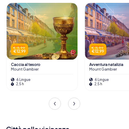
€ 15,99
€ 15,99
€ 12,99
€ 12,99
Caccia al tesoro
Avventura natalizia
Mount Gambier
Mount Gambier
6 Lingue
6 Lingue
2,5 h
2,5 h