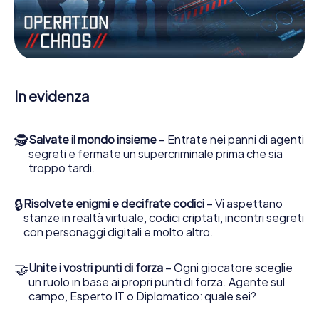
Lavori insieme con una squadra, origli le spie nemiche e
porti gli ufficiali di collegamento dalla sua parte. In questo
Escape Game a Montreuil-Bellay lei e la sua squadra
dovete essere pronti a fermare i cattivi. A differenza di
James Bond and Co., tuttavia, non diventate eroi
silenziosi: lei e la sua squadra sarete immortalati nel
In evidenza
punteggio più alto del Montreuil-Bellay e avrete accesso
alla vostra personale galleria di immagini. Il gioco di
Escape di myCityHunt rende Montreuil-Bellay, il suo parco
🕵
Salvate il mondo insieme
– Entrate nei panni di agenti
giochi di avventura. Acquisti i suoi biglietti nel mondo dello
segreti e fermate un supercriminale prima che sia
spionaggio e degli agenti segreti e trasformi Montreuil-
troppo tardi.
Bellay in un'Escape Room all'aperto!
🔒
Risolvete enigmi e decifrate codici
– Vi aspettano
stanze in realtà virtuale, codici criptati, incontri segreti
con personaggi digitali e molto altro.
🤝
Unite i vostri punti di forza
– Ogni giocatore sceglie
un ruolo in base ai propri punti di forza. Agente sul
campo, Esperto IT o Diplomatico: quale sei?