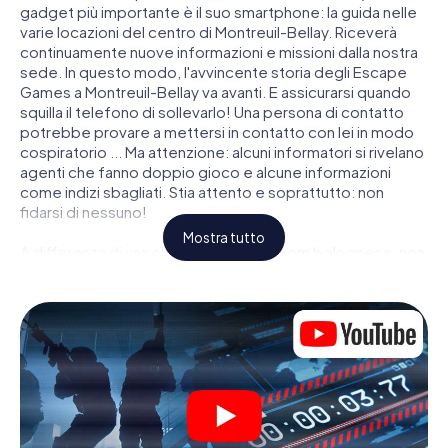
gadget più importante è il suo smartphone: la guida nelle
varie locazioni del centro di Montreuil-Bellay. Riceverà
continuamente nuove informazioni e missioni dalla nostra
sede. In questo modo, l'avvincente storia degli Escape
Games a Montreuil-Bellay va avanti. E assicurarsi quando
squilla il telefono di sollevarlo! Una persona di contatto
potrebbe provare a mettersi in contatto con lei in modo
cospiratorio ... Ma attenzione: alcuni informatori si rivelano
agenti che fanno doppio gioco e alcune informazioni
come indizi sbagliati. Stia attento e soprattutto: non
fidarsi di nessuno!
Mostra tutto
A differenza di una classica Escape Room bolognese, non
è rinchiuso in una stanza dalla quale devi liberarsi entro una
data temporale. Questa caccia al tesoro per smartphone
dichiara che tutta Montreuil-Bellay è il suo campo di gioco
personale! Il requisito tecnico per la sua avventura da
agente a Montreuil-Bellay é uno smartphone con accesso
a Internet mobile. Un clic le dà accesso alla nostra app
web. Non è necessario installare nulla per essere
trascinati nell'azione da video interattivi, minigiochi
complicati e molte altre funzionalità.