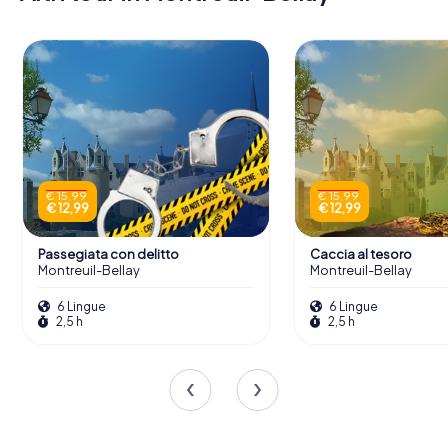
€ 15,99
€ 15,99
€ 12,99
€ 12,99
Passegiata con delitto
Caccia al tesoro
Montreuil-Bellay
Montreuil-Bellay
6 Lingue
6 Lingue
2,5 h
2,5 h