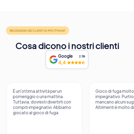
Cosa dicono i nostri clienti
Google
2.118
4,4
È un'ottima attività per un
Gioco di fuga molt
pomeriggio o una mattina.
impegnativo. Purtr
Tuttavia, dovresti divertirti con
mancano alcuni sug
compiti impegnativi. Abbiamo
Altrimenti è molto d
giocato al gioco di fuga.