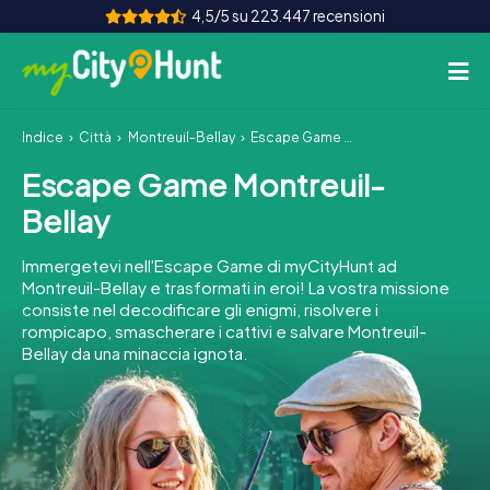
4,5/5 su 223.447 recensioni
Indice
Città
Montreuil-Bellay
Escape Game Montreuil-Bellay
Come funziona
Escape Game Montreuil-
Città
Bellay
Tour
Immergetevi nell'Escape Game di myCityHunt ad
Montreuil-Bellay e trasformati in eroi! La vostra missione
Team Building
consiste nel decodificare gli enigmi, risolvere i
rompicapo, smascherare i cattivi e salvare Montreuil-
Biglietti
Bellay da una minaccia ignota.
INT
AT
CH
DE
ES
FR
UK
IE
IT
NL