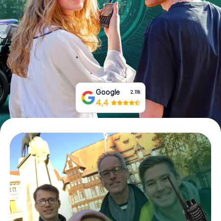
Prenota Biglietti
Acquista i Voucher
Google
2.118
4,4