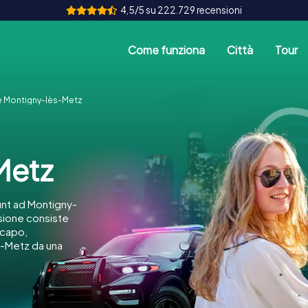
4,5/5 su 222.729 recensioni
Come funziona
Città
Tour
 Montigny-lès-Metz
Metz
nt ad Montigny-
ssione consiste
icapo,
s-Metz da una