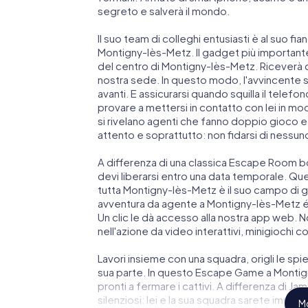
segreto e salverà il mondo.
Il suo team di colleghi entusiasti è al suo fi
Montigny-lès-Metz. Il gadget più importante 
del centro di Montigny-lès-Metz. Riceverà 
nostra sede. In questo modo, l'avvincente
avanti. E assicurarsi quando squilla il telef
provare a mettersi in contatto con lei in mod
si rivelano agenti che fanno doppio gioco e 
attento e soprattutto: non fidarsi di nessun
A differenza di una classica Escape Room bo
devi liberarsi entro una data temporale. Qu
tutta Montigny-lès-Metz è il suo campo di gi
avventura da agente a Montigny-lès-Metz é
Un clic le dà accesso alla nostra app web. No
nell'azione da video interattivi, minigiochi c
Lavori insieme con una squadra, origli le spie
sua parte. In questo Escape Game a Montig
pronti a fermare i cattivi. A differenza di J
silenziosi: lei e la sua squadra sarete immor
Mo