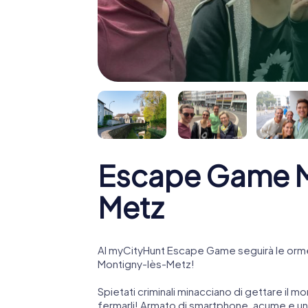
Escape Game M
Metz
Al myCityHunt Escape Game seguirà le orme
Montigny-lès-Metz!
Spietati criminali minacciano di gettare il mo
fermarli! Armato di smartphone, acume e una