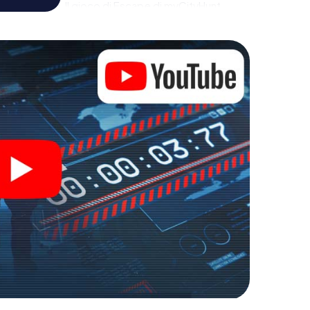
a di immagini. Il gioco di Escape di myCityHunt
 di avventura. Acquisti i suoi biglietti nel mondo
trasformi Montigny-lès-Metz in un'Escape Room