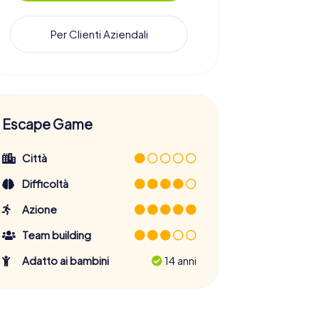
Per Clienti Aziendali
Escape Game
Città
Difficoltà
Azione
Team building
Adatto ai bambini
14 anni