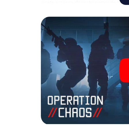
avrete accesso alla vostra personale galleri
rende Montigny-lès-Metz, il suo parco giochi
dello spionaggio e degli agenti segreti e 
all'aperto!