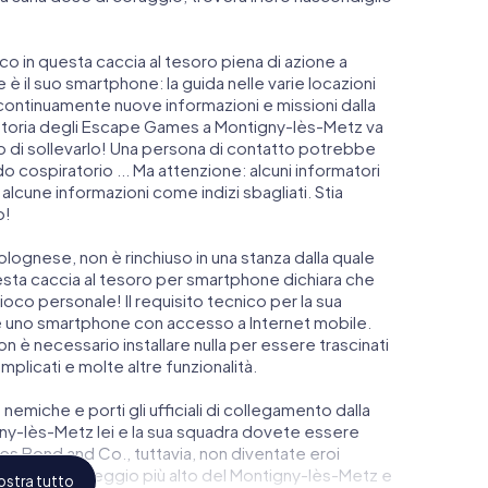
anco in questa caccia al tesoro piena di azione a
è il suo smartphone: la guida nelle varie locazioni
continuamente nuove informazioni e missioni dalla
 storia degli Escape Games a Montigny-lès-Metz va
ono di sollevarlo! Una persona di contatto potrebbe
o cospiratorio ... Ma attenzione: alcuni informatori
alcune informazioni come indizi sbagliati. Stia
o!
lognese, non è rinchiuso in una stanza dalla quale
esta caccia al tesoro per smartphone dichiara che
oco personale! Il requisito tecnico per la sua
 uno smartphone con accesso a Internet mobile.
n è necessario installare nulla per essere trascinati
omplicati e molte altre funzionalità.
 nemiche e porti gli ufficiali di collegamento dalla
ny-lès-Metz lei e la sua squadra dovete essere
ames Bond and Co., tuttavia, non diventate eroi
talati nel punteggio più alto del Montigny-lès-Metz e
stra tutto