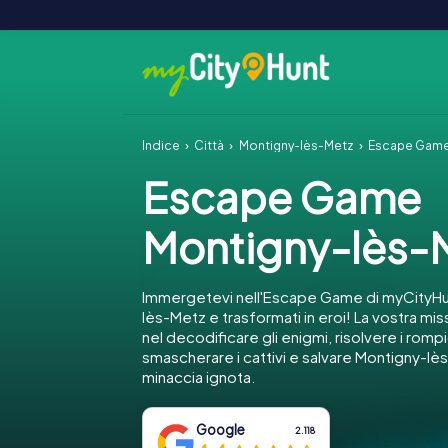
Indice
Città
Montigny-lès-Metz
Escape Game
Escape Game
Montigny-lès-
Immergetevi nell'Escape Game di myCityHu
lès-Metz e trasformati in eroi! La vostra mi
nel decodificare gli enigmi, risolvere i romp
smascherare i cattivi e salvare Montigny-lè
minaccia ignota.
Google
2.118