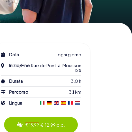
Data
ogni giorno
Inizio/Fine
Rue de Pont-à-Mousson
128
Durata
3,0 h
Percorso
3,1 km
Lingua
€ 12,99 p.p.
€ 15,99