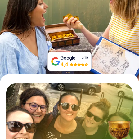
Prenota Biglietti
Acquista i Voucher
Google
2.118
4,4