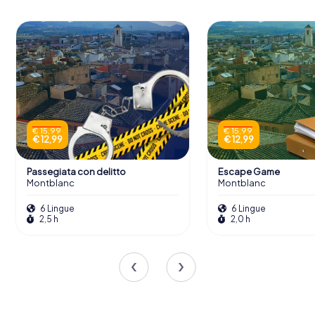
€ 15,99
€ 15,99
€ 12,99
€ 12,99
Passegiata con delitto
Escape Game
Montblanc
Montblanc
6 Lingue
6 Lingue
2,5 h
2,0 h