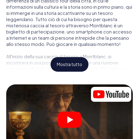
differenza di un classico tour della città, in cui le
informazioni sulla cultura e la storia sono in primo piano, qui
si immerge in una storia accattivante su un tesoro
leggendario. Tutto ciò di cui ha bisogno per questa
misteriosa caccia al tesoro attraverso Montblanc è un
biglietto di partecipazione, uno smartphone con accesso
a Internet e un team di persone intrepide che la pensano
allo stesso modo. Può giocare in qualsiasi momento!
All'inizio della sua caccia al tesoro a Montblanc, si
incontrerà in una posizione centrale per una riunione
Mostra tutto
congiunta. Quindi i ruoli vengono distribuiti. Chi della sua
squadra è un tracker nato? Chi è un vero avventuriero? E
chi ha quello che serve per essere un code breaker? Nella
nostra caccia al tesoro a Montblanc c'è un ruolo adatto
per ogni giocatore.
Una volta assegnati i ruoli, può iniziare la caccia al tesoro
del thriller poliziesco a Montblanc: puoi decifrare codici
crittografati, risolvere complicati compiti logici e cercare
indizi, indizi in vari luoghi della città. Il suo smartphone è il
suo strumento di indagine più importante: la nostra app
web sviluppata appositamente le consente di interrogare