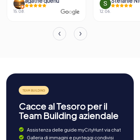
agathe quenu
Stefanie N
15.08.
12.06.
Cacce al Tesoro per il
Team Building aziendale
Assistenza delle guide myCityHunt via chat
Galleria di immagini e punteggi condivisi