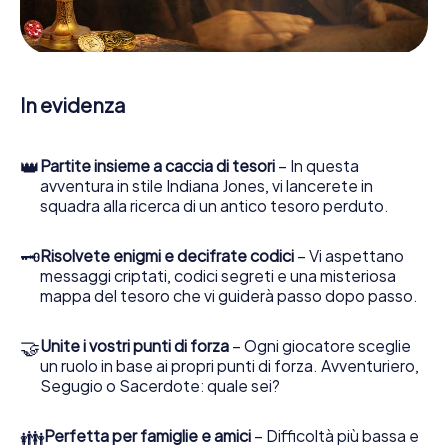
le persone di contatto ed esaminare stringhe
enigmatiche, la aiuta a raccogliere oggetti e la guida in
sicurezza per Montblanc.
Nel corso della caccia al tesoro a Montblanc, lei e il suo
In evidenza
team vi immergerete sempre più in profondità
nell'emozionante storia, presto scoprirete che il prezioso
tesoro è a pochi passi di distanza.
👑
Partite insieme a caccia di tesori
– In questa
avventura in stile Indiana Jones, vi lancerete in
squadra alla ricerca di un antico tesoro perduto.
🗝
Risolvete enigmi e decifrate codici
– Vi aspettano
messaggi criptati, codici segreti e una misteriosa
mappa del tesoro che vi guiderà passo dopo passo.
🤝
Unite i vostri punti di forza
– Ogni giocatore sceglie
un ruolo in base ai propri punti di forza. Avventuriero,
Segugio o Sacerdote: quale sei?
👪
Perfetta per famiglie e amici
– Difficoltà più bassa e