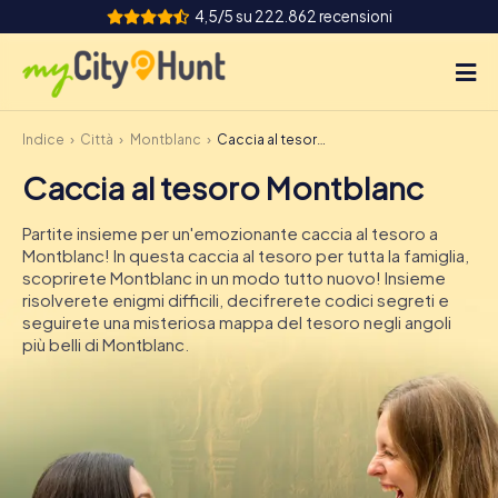
4,5/5 su 222.862 recensioni
Indice
Città
Montblanc
Caccia al tesoro Montblanc
Come funziona
Caccia al tesoro Montblanc
Città
Partite insieme per un'emozionante caccia al tesoro a
Tour
Montblanc! In questa caccia al tesoro per tutta la famiglia,
scoprirete Montblanc in un modo tutto nuovo! Insieme
risolverete enigmi difficili, decifrerete codici segreti e
Team Building
seguirete una misteriosa mappa del tesoro negli angoli
più belli di Montblanc.
Biglietti
INT
AT
CH
DE
ES
FR
UK
IE
IT
NL