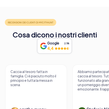
Cosa dicono i nostri clienti
Google
2.118
4,4
Caccia al tesoro fatta in
Abbiamo partecipat
famiglia. Ci è piaciuto molto il
caccia al tesoro. Tu
principio e tutta la messa in
funzionato alla gran
scena.
un pomeriggio diver
emozionante. Il rapp