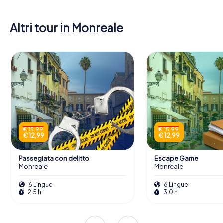
Altri tour in Monreale
€ 15,99
€ 15,99
€ 12,99
€ 12,99
Passegiata con delitto
Escape Game
Monreale
Monreale
6 Lingue
6 Lingue
2,5 h
3,0 h