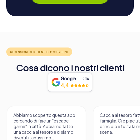
Cosa dicono i nostri clienti
Google
2.118
4,4
Abbiamo scoperto questa app
Caccia al tesoro fatt
cercando di fare un "escape
famiglia. Ci è piaciu
game" in città. Abbiamo fatto
principio e tutta la 
una caccia al tesoro e ci siamo
scena.
divertiti tantissimo...