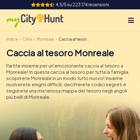
4,5/5 su 223.174 recensioni
Indice
Città
Monreale
Caccia al tesoro Monreale
Come funziona
Caccia al tesoro Monreale
Città
Partite insieme per un'emozionante caccia al tesoro a
Tour
Monreale! In questa caccia al tesoro per tutta la famiglia,
scoprirete Monreale in un modo tutto nuovo! Insieme
risolverete enigmi difficili, decifrerete codici segreti e
Team Building
seguirete una misteriosa mappa del tesoro negli angoli
più belli di Monreale.
Biglietti
INT
AT
CH
DE
ES
FR
UK
IE
IT
NL