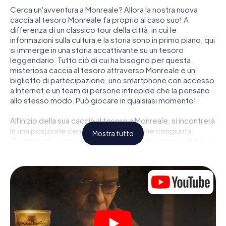
Cerca un'avventura a Monreale? Allora la nostra nuova
caccia al tesoro Monreale fa proprio al caso suo! A
differenza di un classico tour della città, in cui le
informazioni sulla cultura e la storia sono in primo piano, qui
si immerge in una storia accattivante su un tesoro
leggendario. Tutto ciò di cui ha bisogno per questa
misteriosa caccia al tesoro attraverso Monreale è un
biglietto di partecipazione, uno smartphone con accesso
a Internet e un team di persone intrepide che la pensano
allo stesso modo. Può giocare in qualsiasi momento!
All'inizio della sua caccia al tesoro a Monreale, si incontrerà
in una posizione centrale per una riunione congiunta.
Mostra tutto
Quindi i ruoli vengono distribuiti. Chi della sua squadra è un
tracker nato? Chi è un vero avventuriero? E chi ha quello
che serve per essere un code breaker? Nella nostra
caccia al tesoro a Monreale c'è un ruolo adatto per ogni
giocatore.
Una volta assegnati i ruoli, può iniziare la caccia al tesoro
del thriller poliziesco a Monreale: puoi decifrare codici
crittografati, risolvere complicati compiti logici e cercare