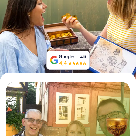
Prenota Biglietti
Acquista i Voucher
Google
2.118
4,4