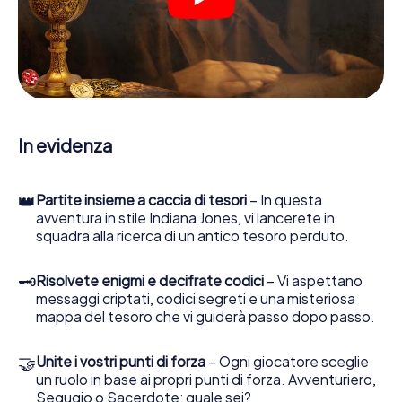
indizi, indizi in vari luoghi della città. Il suo smartphone è il
suo strumento di indagine più importante: la nostra app
web sviluppata appositamente le consente di interrogare
le persone di contatto ed esaminare stringhe
enigmatiche, la aiuta a raccogliere oggetti e la guida in
sicurezza per Monreale.
Nel corso della caccia al tesoro a Monreale, lei e il suo
In evidenza
team vi immergerete sempre più in profondità
nell'emozionante storia, presto scoprirete che il prezioso
tesoro è a pochi passi di distanza.
👑
Partite insieme a caccia di tesori
– In questa
avventura in stile Indiana Jones, vi lancerete in
squadra alla ricerca di un antico tesoro perduto.
🗝
Risolvete enigmi e decifrate codici
– Vi aspettano
messaggi criptati, codici segreti e una misteriosa
mappa del tesoro che vi guiderà passo dopo passo.
🤝
Unite i vostri punti di forza
– Ogni giocatore sceglie
un ruolo in base ai propri punti di forza. Avventuriero,
Segugio o Sacerdote: quale sei?