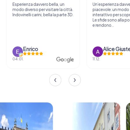
Esperienza davvero bella, un
Un’esperienza davv
modo diverso per visitare la città.
piacevole: un modo o
Indovinelli carini, bella la parte 3D.
interattivo per scopri
Le sfide sono alla por
e rendono...
Enrico
Alice Giust
04.01.
11.12.