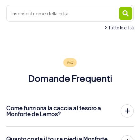
Tutte le città
Ourense
Lalín
Lugo
4 tour
4 tour
4 tour
disponibili
disponibili
disponibili
4,7
4,2
Domande Frequenti
Come funziona la caccia al tesoro a
Monforte de Lemos?
Con myCityHunt, Monforte de Lemos diventa il tuo
campo da gioco! Tutto ciò di cui hai bisogno è il codice
del biglietto e un telefono con i dati attivi.
Quanto costa il tour a piedi a Monforte