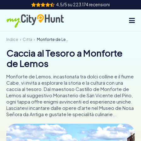
4,5/5 su 223.174 recensioni
Indice
Città
Monforte de Lemos
Come funziona
Caccia al Tesoro a Monforte
Città
de Lemos
Tour
Monforte de Lemos, incastonata tra dolci colline e il fiume
Cabe, vi invita a esplorare la storia e la cultura con una
Team Building
caccia al tesoro. Dal maestoso Castillo de Monforte de
Lemos al suggestivo Monasterio de San Vicente del Pino,
Biglietti
ogni tappa offre enigmi avvincenti ed esperienze uniche.
Lasciatevi incantare dalle opere d'arte nel Museo de Nosa
Señora da Antiga e gustate le specialità culinarie...
INT
AT
CH
DE
ES
FR
UK
IE
IT
NL