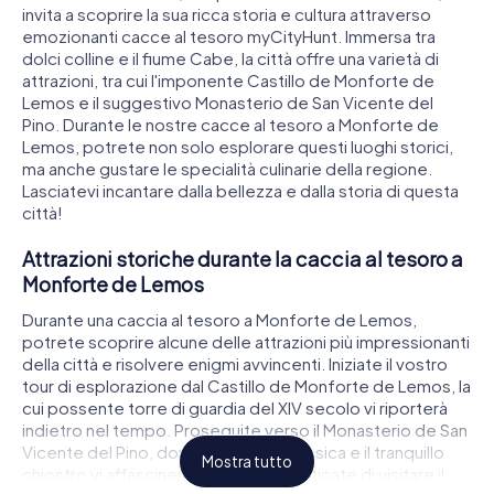
invita a scoprire la sua ricca storia e cultura attraverso
emozionanti cacce al tesoro myCityHunt. Immersa tra
dolci colline e il fiume Cabe, la città offre una varietà di
attrazioni, tra cui l'imponente Castillo de Monforte de
Lemos e il suggestivo Monasterio de San Vicente del
Pino. Durante le nostre cacce al tesoro a Monforte de
Lemos, potrete non solo esplorare questi luoghi storici,
ma anche gustare le specialità culinarie della regione.
Lasciatevi incantare dalla bellezza e dalla storia di questa
città!
Attrazioni storiche durante la caccia al tesoro a
Monforte de Lemos
Durante una caccia al tesoro a Monforte de Lemos,
potrete scoprire alcune delle attrazioni più impressionanti
della città e risolvere enigmi avvincenti. Iniziate il vostro
tour di esplorazione dal Castillo de Monforte de Lemos, la
cui possente torre di guardia del XIV secolo vi riporterà
indietro nel tempo. Proseguite verso il Monasterio de San
Vicente del Pino, dove la facciata classica e il tranquillo
Mostra tutto
chiostro vi affascineranno. Non dimenticate di visitare il