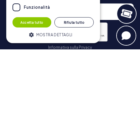
Funzionalità
Accetta tutto
Rifiuta tutto
MOSTRA DETTAGLI
Informativa sulla Privacy
Strettamente necessari
Performance
Iscriviti
Targeting
Funzionalità
I cookie strettamente necessari
consentono le funzionalità principali del
Navigazione
sito web come l'accesso dell'utente e la
gestione dell'account. Il sito web non può
essere utilizzato correttamente senza i
Biglietti
cookie strettamente necessari.
Negozio di Voucher
Fornitore /
Nome
Scadenza
Descrizione
Explorer Blog
Dominio
Recensioni su myCityHunt
PHPSESSID
PHP.net
Sessione
Cookie
www.mycityhunt.it
generato da
Contatto
applicazioni
basate sul