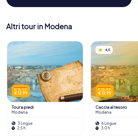
Altri tour in Modena
4,5
€ 15,99
€ 15,99
€ 12,99
€ 12,99
Tour a piedi
Caccia al tesoro
Modena
Modena
3 Lingue
6 Lingue
2,5 h
3,0 h