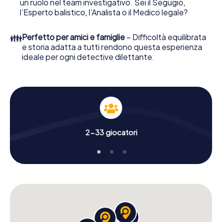
un ruolo nel team investigativo. Sei il Segugio,
click su nostro Negozio di Biglietti, e in pochi minuti sarà
l’Esperto balistico, l’Analista o il Medico legale?
nella tua casella di posta elettronica. Avvia il tuo browser
online, inserisci il codice - e sei pronto a iniziare!
👪
Perfetto per amici e famiglie
– Difficoltà equilibrata
e storia adatta a tutti rendono questa esperienza
Cosa stai aspettando? Modena conta su di te!
ideale per ogni detective dilettante.
2-33 giocatori