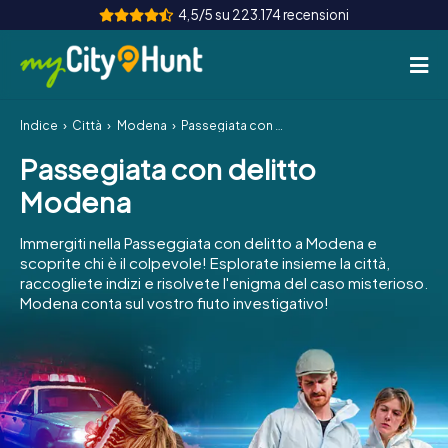
4,5/5 su 223.174 recensioni
Indice
Città
Modena
Passegiata con delitto Modena
Come funziona
Passegiata con delitto
Città
Modena
Tour
Immergiti nella Passeggiata con delitto a Modena e
scoprite chi è il colpevole! Esplorate insieme la città,
Team Building
raccogliete indizi e risolvete l'enigma del caso misterioso.
Modena conta sul vostro fiuto investigativo!
Biglietti
INT
AT
CH
DE
ES
FR
UK
IE
IT
NL