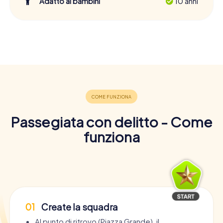
Adatto ai bambini
10 anni
Passegiata con delitto - Come
funziona
01
Create la squadra
Al punto di ritrovo (Piazza Grande), il