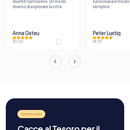
divertiti tantissimo. Un modo
funzionava in modo 
diverso di esplorare la città.
semplice...
Anna Gsteu
Peter Lustig
30.07.
18.07.
Cacce al Tesoro per il