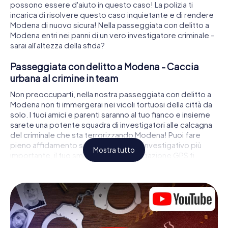
possono essere d'aiuto in questo caso! La polizia ti
incarica di risolvere questo caso inquietante e di rendere
Modena di nuovo sicura! Nella passeggiata con delitto a
Modena entri nei panni di un vero investigatore criminale -
sarai all'altezza della sfida?
Passeggiata con delitto a Modena - Caccia
urbana al crimine in team
Non preoccuparti, nella nostra passeggiata con delitto a
Modena non ti immergerai nei vicoli tortuosi della città da
solo. I tuoi amici e parenti saranno al tuo fianco e insieme
sarete una potente squadra di investigatori alle calcagna
del criminale che sta terrorizzando Modena! Puoi fare
pieno affidamento sul tuo strumento investigativo più
Mostra tutto
importante, il tuo smartphone. La navigazione GPS ti
guiderà nella ricerca di indizi sulla scena del crimine, in
numerosi luoghi a Modena che sono collegati al crimine, e
infine all'assassino. Risolvi ovunque enigmi difficili
avvicinandoti sempre di più alla soluzione del caso.
Diversamente da una classica cena con delitto a Modena,
tu determini gli eventi, ti muovi all'aria aperta e scopri la
città con occhi completamente diversi.