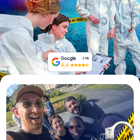
Prenota Biglietti
Acquista i Voucher
Google
2.118
4,4